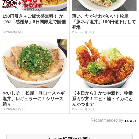
150円引き＋ご飯大盛無料！ か
薄い、だがそれがいい！松屋
つや「感謝祭」8日間限定で開催
「豚ネギ塩丼」100円値下げして
登場
2026年8月6日
2026年6月30日
おいしそ！ 松屋「豚ロースネギ
【本日から】かつや新作、物量
塩丼」レギュラーに！シリーズ
系カツ丼！エビ・鮭・イカにと
続々
んかつまで
2026年6月27日
2026年6月26日
Recommended by