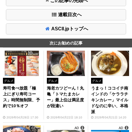
この記事の先頭へ
連載目次へ
ASCII.jpトップへ
次にお勧めの記事
グルメ
グルメ
グルメ
寿司食べ放題「極
海老カツどーん！丸
うまっ！ココイチ南
上にぎり寿司コー
亀「トマたまカレ
インドの「ケララチ
ス」時間無制限、予
ー」最上位は満足度
キンカレー」マイル
約で10％オフ
が段違い
ドなのに辛い、本格
派
2026年04月28日 17:30
2026年04月22日 18:10
2026年04月21日 14:20
AD
AD