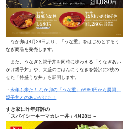
なか卯は4月28日より、「うな重」をはじめとするう
なぎ商品を発売します。
また、うなぎと親子丼を同時に味わえる「うなぎあい
がけ親子丼」や、大盛のごはんにうなぎを贅沢に2枚の
せた「特盛うな丼」も展開します。
・
今年も来た！ なか卯の「うな重」が980円から展開、
親子丼とのあいがけも！
すき家に昨年好評の
「スパイシーキーマカレー丼」4月28日～