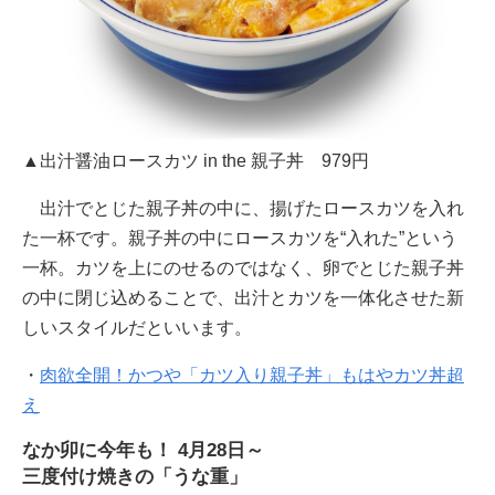
▲出汁醤油ロースカツ in the 親子丼 979円
出汁でとじた親子丼の中に、揚げたロースカツを入れ
た一杯です。親子丼の中にロースカツを“入れた”という
一杯。カツを上にのせるのではなく、卵でとじた親子丼
の中に閉じ込めることで、出汁とカツを一体化させた新
しいスタイルだといいます。
・
肉欲全開！かつや「カツ入り親子丼」もはやカツ丼超
え
なか卯に今年も！ 4月28日～
三度付け焼きの「うな重」