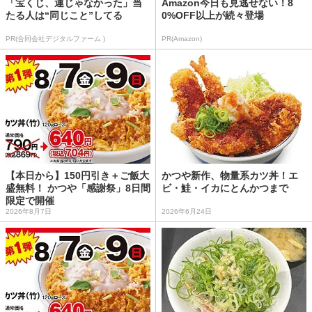
「宝くじ、運じゃなかった」当
Amazon今日も見逃せない！8
たる人は“同じこと”してる
0%OFF以上が続々登場
PR(合同会社デジタルファーム )
PR(Amazon)
【本日から】150円引き＋ご飯大
かつや新作、物量系カツ丼！エ
盛無料！ かつや「感謝祭」8日間
ビ・鮭・イカにとんかつまで
限定で開催
2026年8月7日
2026年6月24日