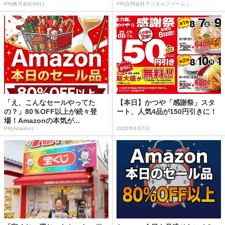
PR(株式会社HAL)
PR(合同会社デジタルファーム )
「え、こんなセールやってた
【本日】かつや「感謝祭」スタ
の？」80％OFF以上が続々登
ート、人気4品が150円引きに！
場！Amazonの本気が...
PR(Amazon)
2026年8月7日