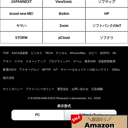
JAPANNEXT
ViewSonic
ソフマップ
brand new ME!
Belkin
HP
ヤマハ
Zoom
ソフトバンクのIoT
STORM
pCloud
ソフクリ
TOP
ASCII倶楽部
ビジネス
TECH
デジタル
iPhone/Mac
ホビー
自作PC
AV
アキバ
スマホ
スタートアップ
プログラミング+
ゲーム
格安SIM
倶楽部情報局
家電ASCII
アスキーグルメ
MITTR
IoT
サイバーセキュリティ小説コンテスト
SDGs
地方活性
サイトポリシー
プライバシーポリシー
運営会社
お問い合わせ
広告掲載
© KADOKAWA ASCII Research Laboratories, Inc. 2026
表示形式
PC
スマートフォン