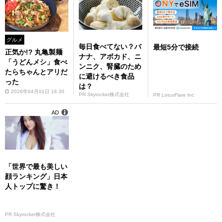
グルメ
毎日食べてない？バ
最短5分で接続
正気か!? 丸亀製麺
ナナ、アボカド、ニ
「うどんメシ」食べ
ンニク、腎臓のため
たらちゃんとアリだ
に避けるべき食品
った
は？
2026年04月01日 16:30
PR Skyrocket株式会社
PR LotusFlare Inc
AD
「世界で最も美しい
顔ランキング」日本
人トップに驚き！
PR Skyrocket株式会社