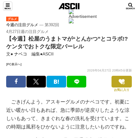
グルメ
今週の注目グルメ
― 第392回
4月27日週の注目グルメ
【今週】松屋のうまトマが“とんかつ”とコラボ!?
ケンタでおトクな限定バーレル
文●
ナベコ
編集●ASCII
[PC表示へ]
2026年04月27日 20時45分更新
お気に入り
ごきげんよう。アスキーグルメのナベコです。初夏に
近い暖かい日もあれば、急に季節が逆戻りしたような涼
しいもあって、きまぐれな春の洗礼を受けています。こ
の時期は風邪をひかないように注意したいものですね。