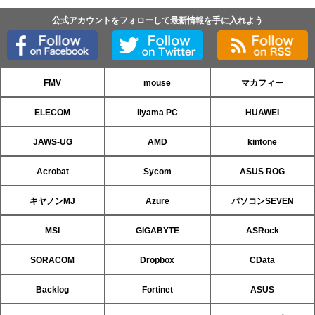
公式アカウントをフォローして最新情報を手に入れよう
FMV
mouse
マカフィー
ELECOM
iiyama PC
HUAWEI
JAWS-UG
AMD
kintone
Acrobat
Sycom
ASUS ROG
キヤノンMJ
Azure
パソコンSEVEN
MSI
GIGABYTE
ASRock
SORACOM
Dropbox
CData
Backlog
Fortinet
ASUS