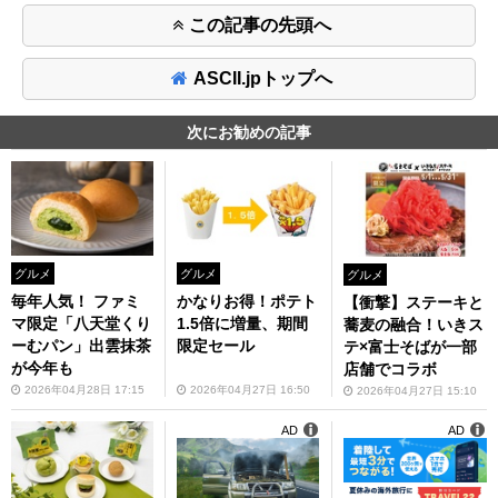
この記事の先頭へ
ASCII.jpトップへ
次にお勧めの記事
グルメ
グルメ
グルメ
毎年人気！ ファミ
かなりお得！ポテト
【衝撃】ステーキと
マ限定「八天堂くり
1.5倍に増量、期間
蕎麦の融合！いきス
ーむパン」出雲抹茶
限定セール
テ×富士そばが一部
が今年も
店舗でコラボ
2026年04月28日 17:15
2026年04月27日 16:50
2026年04月27日 15:10
AD
AD