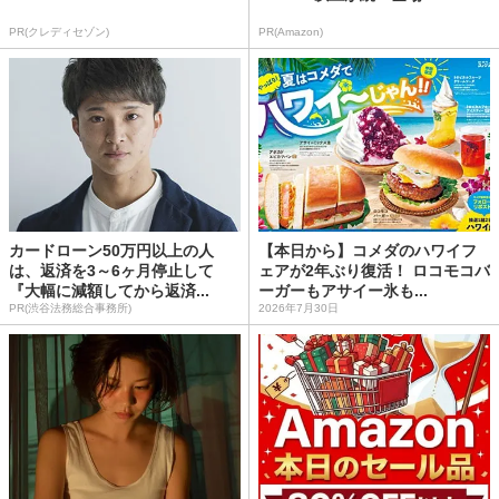
PR(クレディセゾン)
PR(Amazon)
カードローン50万円以上の人
【本日から】コメダのハワイフ
は、返済を3～6ヶ月停止して
ェアが2年ぶり復活！ ロコモコバ
『大幅に減額してから返済...
ーガーもアサイー氷も...
PR(渋谷法務総合事務所)
2026年7月30日