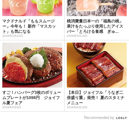
マクドナルド「ももスムージ
桃消費量日本一の「福島の桃」
ー」今年も！ 新作「マスカッ
果汁をたっぷり使用したアイス
ト」も気になる
バー「とろける食感 ぎゅ...
2026年5月22日
2026年5月19日
すご！ハンバーグ3枚のボリュー
【本日】ジョイフル「うなぎ二
ムプレートが1098円 ジョイフ
倍盛り重」発売！ 夏のスタミナ
ル夏フェア
メニュー
2026年6月9日
2026年6月16日
Recommended by