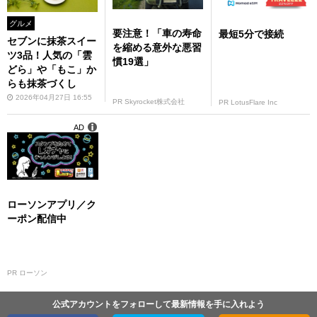
グルメ
要注意！「車の寿命
最短5分で接続
セブンに抹茶スイー
を縮める意外な悪習
ツ3品！人気の「雲
慣19選」
どら」や「もこ」か
らも抹茶づくし
2026年04月27日 16:55
PR Skyrocket株式会社
PR LotusFlare Inc
AD
ローソンアプリ／ク
ーポン配信中
PR ローソン
公式アカウントをフォローして最新情報を手に入れよう