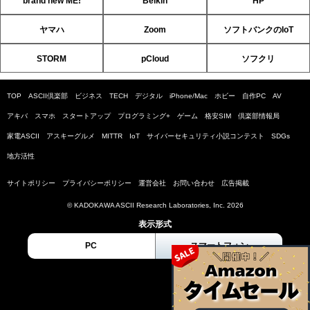
brand new ME!
Belkin
HP
ヤマハ
Zoom
ソフトバンクのIoT
STORM
pCloud
ソフクリ
TOP
ASCII倶楽部
ビジネス
TECH
デジタル
iPhone/Mac
ホビー
自作PC
AV
アキバ
スマホ
スタートアップ
プログラミング+
ゲーム
格安SIM
倶楽部情報局
家電ASCII
アスキーグルメ
MITTR
IoT
サイバーセキュリティ小説コンテスト
SDGs
地方活性
サイトポリシー
プライバシーポリシー
運営会社
お問い合わせ
広告掲載
© KADOKAWA ASCII Research Laboratories, Inc. 2026
表示形式
PC
スマートフォン