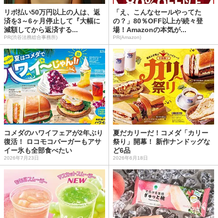
リボ払い50万円以上の人は、返
「え、こんなセールやってた
済を3～6ヶ月停止して『大幅に
の？」80％OFF以上が続々登
減額してから返済する...
場！Amazonの本気が...
PR(渋谷法務総合事務所)
PR(Amazon)
コメダのハワイフェアが2年ぶり
夏だカリーだ！コメダ「カリー
復活！ ロコモコバーガーもアサ
祭り」開幕！ 新作ナンドッグな
イー氷も全部食べたい
ど6品
2026年7月23日
2026年6月18日