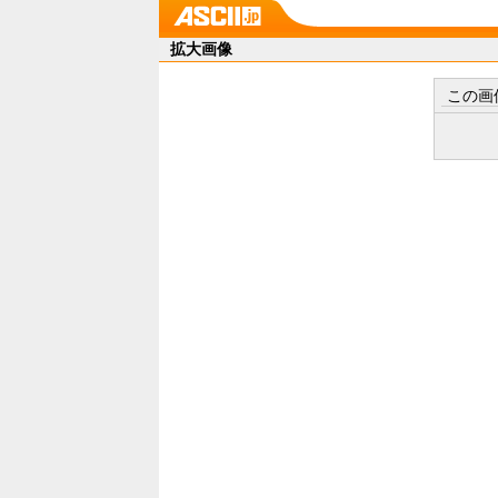
拡大画像
この画