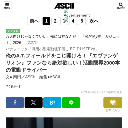
前へ
1
2
3
4
5
次へ
デジタル
万人向けじゃなくていい、俺には神なんだ！ 「私的My推しガジェッ
ト」2026
― 第27回
パナソニック「汎用小型電動螺子回し EZ1D11STEVA」
俺のA.T.フィールドをこじ開けろ！『エヴァンゲ
リオン』ファンなら絶対欲しい！活動限界2000本
の電動ドライバー
文● 南田／ASCII 編集●ASCII
[PC表示へ]
2026年04月28日 18時00分更新
お気に入り