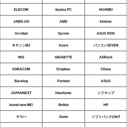
ELECOM
iiyama PC
HUAWEI
JAWS-UG
AMD
kintone
Acrobat
Sycom
ASUS ROG
キヤノンMJ
Azure
パソコンSEVEN
MSI
GIGABYTE
ASRock
SORACOM
Dropbox
CData
Backlog
Fortinet
ASUS
JAPANNEXT
ViewSonic
ソフマップ
brand new ME!
Belkin
HP
ヤマハ
Zoom
ソフトバンクのIoT