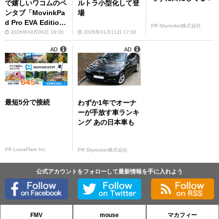
で嬉しいワコムのペ
ルトラ小型化して登
ンタブ「MovinkPa
場
d Pro EVA Editio
PR Skyrocket株式会社
n」
2026年04月06日 18:00
2026年01月11日 17:00
AD
AD
最短5分で接続
わずか1年でオーナ
ーが手放す車ランキ
ング あの日本車も
PR LotusFlare Inc
PR Skyrocket株式会社
公式アカウントをフォローして最新情報を手に入れよう
FMV
mouse
マカフィー