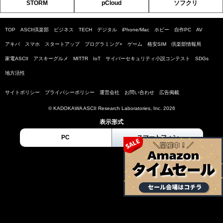
STORM
pCloud
ソフクリ
TOP
ASCII倶楽部
ビジネス
TECH
デジタル
iPhone/Mac
ホビー
自作PC
AV
アキバ
スマホ
スタートアップ
プログラミング+
ゲーム
格安SIM
倶楽部情報局
家電ASCII
アスキーグルメ
MITTR
IoT
サイバーセキュリティ小説コンテスト
SDGs
地方活性
サイトポリシー
プライバシーポリシー
運営会社
お問い合わせ
広告掲載
© KADOKAWA ASCII Research Laboratories, Inc. 2026
表示形式
PC
スマートフォン