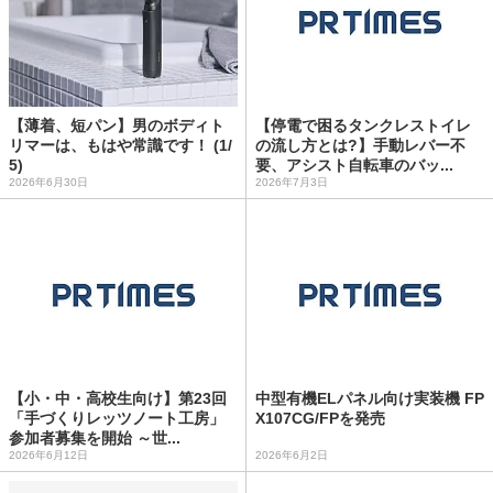
【薄着、短パン】男のボディト
【停電で困るタンクレストイレ
リマーは、もはや常識です！ (1/
の流し方とは?】手動レバー不
5)
要、アシスト自転車のバッ...
2026年6月30日
2026年7月3日
【小・中・高校生向け】第23回
中型有機ELパネル向け実装機 FP
「手づくりレッツノート工房」
X107CG/FPを発売
参加者募集を開始 ～世...
2026年6月12日
2026年6月2日