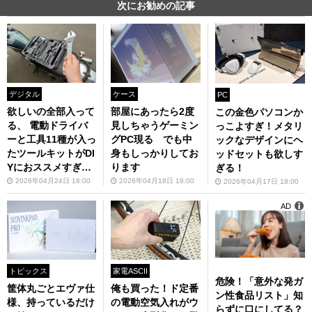
次にお勧めの記事
デジタル
ケース
PC
欲しいの全部入って
部屋にあったら2度
この金色パソコンか
る、 電動ドライバ
見しちゃうゲーミン
っこよすぎ！メタリ
ーと工具11種が入っ
グPC現る でも中
ックなデザインにヘ
たツールキットがDI
身もしっかりしてお
ッドセットも欲しす
Yにおススメすぎ
ります
ぎる！
る！
2026年04月24日 18:00
2026年04月18日 18:00
2026年04月17日 18:00
AD
トピックス
家電ASCII
危険！「意外な発ガ
筐体丸ごとエヴァ仕
俺も買った！ド定番
ン性食品リスト」知
様、持っているだけ
の電動空気入れがウ
らずに口にしてる？