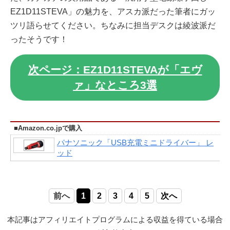
EZ1D11STEVA」の魅力を、アスカ派だった筆者にガッ
ツリ語らせてください。ちなみに担当デスクは綾波派だ
ったそうです！
次ページ：EZ1D11STEVAが「エヴ
ァ」なところ3選
■Amazon.co.jpで購入
パナソニック「USB充電ミニドライバー」 レ
ッド
前へ
1
2
3
4
5
次へ
本記事はアフィリエイトプログラムによる収益を得ている場合