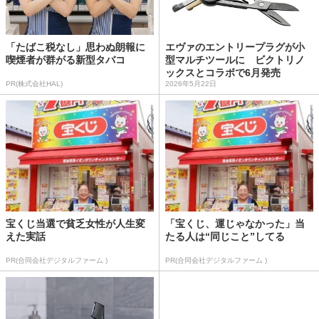
「たばこ税なし」思わぬ朗報に
エヴァのエントリープラグが小
喫煙者が群がる新型タバコ
型マルチツールに ビクトリノ
ックスとコラボで6月発売
PR(株式会社HAL)
2026年5月22日
宝くじ当選で貧乏女性が人生変
「宝くじ、運じゃなかった」当
えた実話
たる人は“同じこと”してる
PR(合同会社デジタルファーム )
PR(合同会社デジタルファーム )