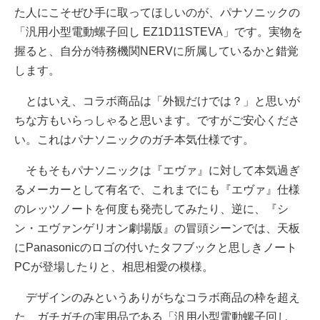
た人にこそぜひ手に取ってほしいのが、パナソニックの
「汎用小型電動螺子回し EZ1D11STEVA」です。実物を
握ると、自分が特務機関NERVに所属しているかと錯覚
します。
とはいえ、コラボ商品は「外観だけでは？」と思いが
ちな方もいらっしゃると思います。ですがご安心くださ
い。これはパナソニックのガチ本気仕様です。
そもそもパナソニックは『エヴァ』に対して本気過ぎ
るメーカーとして有名で、これまでにも『エヴァ』仕様
のレッツノートを何度も発売してみたり、逆に、『シ
ン・エヴァンゲリオン劇場版』の冒頭シーンでは、天板
にPanasonicのロゴの付いたタフブックと思しきノート
PCが登場したりと、相思相愛の模様。
デザインのみというありがちなコラボ商品の枠を超え
た、ガチガチの実用品である「汎用小型電動螺子回し