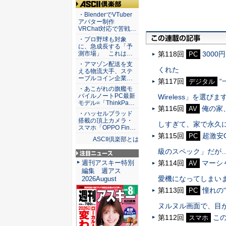
ASCII倶楽部
・BlenderでVTuber
アバター制作
VRChat対応で苦戦…
・プロ野球も対象
に、急成長する「予
測市場」 これは…
第118回
300
PC
・アマゾン配送を支
くれた
える物流大手、ステ
ーブルコイン企業…
第117回
“
デジタル
・あこがれの旗艦モ
バイルノートPC最新
Wireless」を選びま
モデル=「ThinkPa…
第116回
俺の家
AV
・ハッセルブラッド
搭載の頂上カメラ・
しすぎて、家で永久
スマホ「OPPO Fin…
第115回
超激安C
PC
ASCII倶楽部とは
級のスペック」だが……Co
注目ニュース
第114回
マーシ
週刊アスキー特別
AV
編集 週アス
愛機になってしまい
2026August
第113回
憧れの
PC
ヌルヌル画面で、目
第112回
こ
スマホ