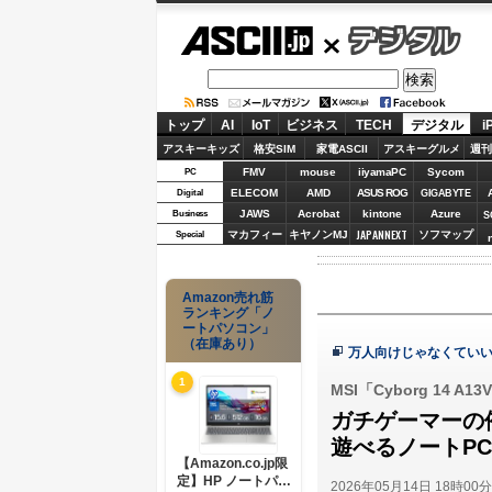
ASCII.jp
デジタル
トップ
AI
IoT
ビジネス
TECH
デジタル
i
アスキーキッズ
格安SIM
家電ASCII
アスキーグルメ
週刊
FMV
mouse
iiyamaPC
Sycom
PC
ELECOM
AMD
ASUS ROG
Digital
GIGABYTE
JAWS
Acrobat
kintone
Azure
Business
S
JAPANNEXT
マカフィー
キヤノンMJ
ソフマップ
Special
Amazon売れ筋
ランキング「ノ
ートパソコン」
（在庫あり）
万人向けじゃなくていい
1
MSI「Cyborg 14 A13
ガチゲーマーの俺に
遊べるノートP
【Amazon.co.jp限
定】HP ノートパソ
2026年05月14日 18時00