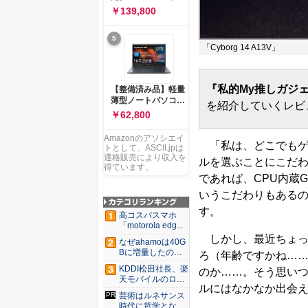
ー 83K9003JJP ノー
ソコン Vivobook 15
￥139,800
トPC
M1502NAQ 15.6イ
ンチ AMD Ryzen 7
5
170 メモリ16GB
「Cyborg 14 A13V」
SSD 512GB
Microsoft 365
Personal (24か月版)
搭載 Windows 11 重
『私的My推しガジ
【整備済み品】軽量
量1.7kg Wi-Fi 6E ク
薄型ノートパソコン
を紹介していくレビ
ワイエットブルー
dynabook G83 ■
￥62,800
M1502NAQ-
13.3型
R7165BUWS
FHD(1920x1080) -
Amazonのアソシエイ
「私は、どこでもゲ
高性能第11世代Core
トとして、ASCII.jpは
i5-1135G7 - メモリ
適格販売により収入を
ルを選ぶことにこだ
16GB - SSD 256GB
得ています。
であれば、CPU内蔵
- Webカメラ -
WiFi&Bluetooth -
いうこだわりもあるの
USB Type-C - MS
す。
Office 2021 - Win11
高コスパスマホ
搭載
「motorola edg...
しかし、最近ちょっ
なぜahamoは40G
Bに増量したの
ろ（年齢ですかね…
か ...
KDDI松田社長、楽
のか……。そう思いつ
天モバイルのロー
ルにはなかなか出会
ミン...
芸術はルネサンス
時代に哲学となっ