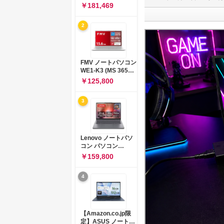
コン 15-fd 15.6イン
￥181,469
チ インテル Core 5
120U メモリ16GB
2
SSD512GB
Windows 11
Microsoft Office
2024搭載 WPS
Office搭載 カメラシ
FMV ノートパソコン
ャッター 指紋認証 薄
WE1-K3 (MS 365
型 Copilotキー搭載
Personal/Copilotキ
￥125,800
ナチュラルシルバー
ー搭載/Win 11/15.6
(BJ0M5PA-AAAI)
型/Core
3
i5/16GB/SSD
512GB/ホワイト)
FMVWK3E15W_AZ
Lenovo ノートパソ
コン パソコン
IdeaPad Slim 3 14.0
￥159,800
インチ AMD
Ryzen™ 5 8640HS
4
メモリ16GB
SSD512GB
Microsoft 365 試用
版 Windows11 バッ
テリー駆動12.6時間
【Amazon.co.jp限
重量1.39kg ルナグレ
定】ASUS ノートパ