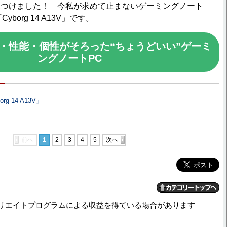
つけました！ 今私が求めて止まないゲーミングノート
yborg 14 A13V」です。
・性能・個性がそろった“ちょうどいい”ゲーミ
ングノートPC
org 14 A13V」
前へ
1
2
3
4
5
次へ
リエイトプログラムによる収益を得ている場合があります