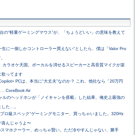
0円台の“軽量ゲーミングマウス”が、「ちょうどいい」の意味を教えて
一生に一個しかコントローラー買えない”としたら、僕は「Valor Pro
す。
、カラオケ天国。ボーカルを消せるスピーカーと高音質マイクが楽
に歌ってます
opilot+ PCは、本当に“大丈夫”なのか？ これ、他社なら「20万円
reBook Air
ャルのヘッドホンが「ノイキャンを搭載」した結果、俺史上最強の
ました…。
“プロ級スペック”ゲーミングモニター、買っちゃいました。320Hz
が喜んじゃうよ〜
のスマホクーラー、めっちゃ賢い。ただ冷やすんじゃない、勝手