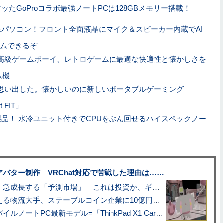
ッたGoProコラボ最強ノートPCは128GBメモリー搭載！
パソコン！フロント全面液晶にマイク＆スピーカー内蔵でAI
ムできるぞ
高級ゲームボーイ、レトロゲームに最適な快適性と懐かしさを
ム機
を思い出した。懐かしいのに新しいポータブルゲーミング
t FIT」
品！ 水冷ユニット付きでCPUをぶん回せるハイスペックノー
uberアバター制作 VRChat対応で苦戦した理由は……
プロ野球も対象に、急成長する「予測市場」 これは投資か、ギャンブルか
アマゾン配送を支える物流大手、ステーブルコイン企業に10億円投資のワケ
あこがれの旗艦モバイルノートPC最新モデル=「ThinkPad X1 Carbon Gen 14 Aura Edition」実機レビュー