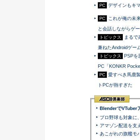
デザインもキマ
PC
これが俺の未来
PC
と会話しながらゲー
まるで
トピックス
兼ねたAndroidゲー
PSP
トピックス
PC「KONKR Pocke
愛すべき馬鹿製
PC
トPCが熱すぎた
BlenderでVT