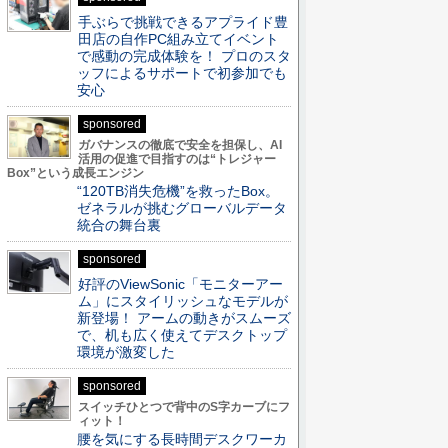
手ぶらで挑戦できるアプライド豊
田店の自作PC組み立てイベント
で感動の完成体験を！ プロのスタ
ッフによるサポートで初参加でも
安心
sponsored
ガバナンスの徹底で安全を担保し、AI
活用の促進で目指すのは“トレジャー
Box”という成長エンジン
“120TB消失危機”を救ったBox。
ゼネラルが挑むグローバルデータ
統合の舞台裏
sponsored
好評のViewSonic「モニターアー
ム」にスタイリッシュなモデルが
新登場！ アームの動きがスムーズ
で、机も広く使えてデスクトップ
環境が激変した
sponsored
スイッチひとつで背中のS字カーブにフ
ィット！
腰を気にする長時間デスクワーカ