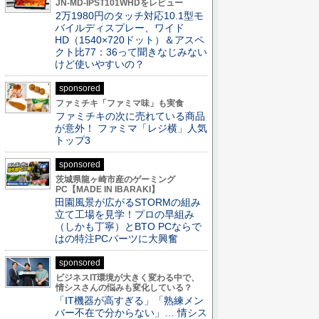
JN-MD-IPST101WHDをレビュー
2万1980円のタッチ対応10.1型モ
バイルディスプレー、ワイド
HD（1540×720ドット）＆アスペ
クト比77：36って聞きなじみない
けど使いやすいの？
sponsored
ファミチキ「ファミマ味」も実食
ファミチキの次に売れている商品
が意外！ ファミマ「レジ横」人気
トップ3
sponsored
茨城県龍ヶ崎市産のゲーミング
PC【MADE IN IBARAKI】
田園風景が広がるSTORMの組み
立て工場を見学！プロの早組み
（しかも丁寧）とBTO PCならで
はの特注PCパーツに大興奮
sponsored
ビジネスIT環境が大きく変わる中で、
情シスさんの悩みも変化している？
「IT機器が高すぎる」「熟練メン
バー不在で分からない」… 情シス