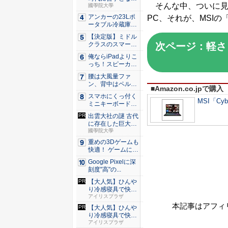
そんな中、ついに見
た？
國學院大學
アンカーの23Lポ
PC、それが、MSIの「C
ータブル冷蔵庫が
Ama...
【決定版】ミドル
次ページ：軽さ
クラスのスマート
フォンの...
俺ならiPadよりこ
っち！スピーカー
9個...
腰は大風量ファ
ン、背中はペルチ
■Amazon.co.jpで購入
ェ冷却。ダ...
スマホにくっ付く
MSI「Cyb
ミニキーボード！
触ってわ...
出雲大社の謎 古代
に存在した巨大神
殿のル...
國學院大學
重めの3Dゲームも
快適！ ゲームに強
いH...
Google Pixelに深
刻度"高"の...
【大人気】ひんや
り冷感寝具で快適
な睡眠を...
アイリスプラザ
本記事はアフィ
【大人気】ひんや
り冷感寝具で快適
な睡眠を...
アイリスプラザ