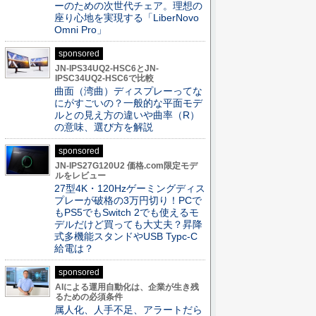
ーのための次世代チェア。理想の
座り心地を実現する「LiberNovo
Omni Pro」
sponsored
JN-IPS34UQ2-HSC6とJN-
IPSC34UQ2-HSC6で比較
曲面（湾曲）ディスプレーってな
にがすごいの？一般的な平面モデ
ルとの見え方の違いや曲率（R）
の意味、選び方を解説
sponsored
JN-IPS27G120U2 価格.com限定モデ
ルをレビュー
27型4K・120Hzゲーミングディス
プレーが破格の3万円切り！PCで
もPS5でもSwitch 2でも使えるモ
デルだけど買っても大丈夫？昇降
式多機能スタンドやUSB Typc-C
給電は？
sponsored
AIによる運用自動化は、企業が生き残
るための必須条件
属人化、人手不足、アラートだら