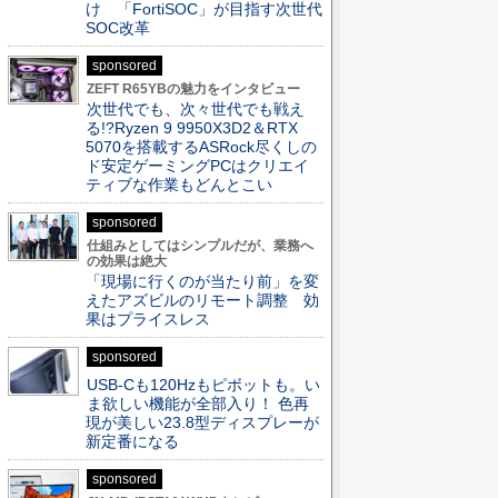
け 「FortiSOC」が目指す次世代
SOC改革
sponsored
ZEFT R65YBの魅力をインタビュー
次世代でも、次々世代でも戦え
る!?Ryzen 9 9950X3D2＆RTX
5070を搭載するASRock尽くしの
ド安定ゲーミングPCはクリエイ
ティブな作業もどんとこい
sponsored
仕組みとしてはシンプルだが、業務へ
の効果は絶大
「現場に行くのが当たり前」を変
えたアズビルのリモート調整 効
果はプライスレス
sponsored
USB-Cも120Hzもピボットも。い
ま欲しい機能が全部入り！ 色再
現が美しい23.8型ディスプレーが
新定番になる
sponsored