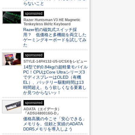
らないこと
sponsored
Razer Huntsman V3 HE Magnetic
Tenkeyless 8kHz Keyboard
Razer初の磁気式スイッチ採
用？ 低価格と多機能を両立した
ゲーミングキーボードを試してみ
た
sponsored
STYLE-14FH132-U5-UCSXをレビュー
14型で約0.84kgの超軽量モバイル
PC！CPUはCore Ultraシリーズ3
でディスプレーはOLED（有機
EL）、バッテリー駆動時間は13
時間超え。もう欲しくなる要素し
か見つからないッ！
sponsored
ADATA（エイデータ）
「AD5U480016G-D」
価格高騰の今こそ「安心できる」
メモリを。信頼と実績のADATA
DDR5メモリを導入しよう