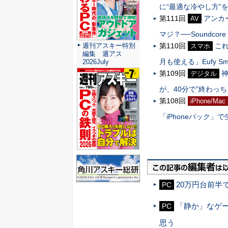
に“最適な冷やし方”
第111回
アンカ
AV
マジ？──Soundcore Li
週刊アスキー特別
第110回
こ
スマホ
編集 週アス
月も使える」Eufy Smart
2026July
第109回
神
デジタル
が、40分で”終わっ
第108回
iPhone/Mac
「iPhoneバック」
20万円台前半で
PC
「静か」なゲ
PC
思う