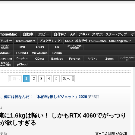
Phone/Mac
自動車
ホビー
自作PC
AV
アキバ
スマホ
ゲ
スタートアップ
アスキー
TeamLeaders
プログラミング+
SDGs
地方活性
PUACL2026
ChallengersJP
パソコン
ゲーミングPC
MSI
ASUS
HP
STORM
SEVEN
ASRock
HUAWEI
ViewSonic
Belkin
ソフトバンクの
Dropbox
CData
Backlog
Fortinet
ヤマハ
Zoom
ORACOM
IoT
brand
pCloud
new ME!
前へ
1
2
3
4
5
次へ
、俺には神なんだ！ 「私的My推しガジェット」2026
第43回
V」
1.6kgは軽い！ しかもRTX 4060でがっつり
Cが欲しすぎる
分更新
文● Y.D 編集●ASCII