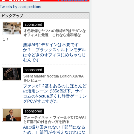
Tweets by asciijpeditors
ピックアップ
sponsored
才色兼備なヤマハの無線APはモダンな
オフィスに最適 これなら違和感な
し！
無線APにデザインは不要です
か？ ブラックスケルトンモデル
は今どきのオフィスにめちゃなじ
むんです
sponsored
Silent Master Noctua Edition X870A
をレビュー
ファンが12基もあるのにほとんど
の活用シーンで35dB以下、サイ
コムのNoctua尽くし静音ゲーミン
グPCがすごすぎた
sponsored
フォーティネット フィールドCTOがAI
とIT部門の付き合い方を語る
AIに振り回されないIT部門になる
ため、IT部門が今考えなければな