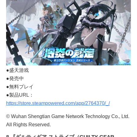
●盛天游戏
●発売中
●無料プレイ
●製品URL：
https://store.steampowered.com/app/2764370/_/
© Wuhan Shengtian Game Network Technology Co., Ltd.
All Rights Reserved.