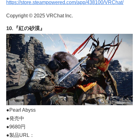
https://store.steampowered.com/app/438100/VRChat/
Copyright © 2025 VRChat Inc.
10.『紅の砂漠』
●Pearl Abyss
●発売中
●9680円
●製品URL：