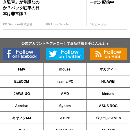
き駐車」が常識なの
ーポン配信中
か？バック駐車の日
本は非常識？
PR Skyrocket株式会社
PR LotusFlare Inc
PR ローソン
公式アカウントをフォローして最新情報を手に入れよう
FMV
mouse
マカフィー
ELECOM
iiyama PC
HUAWEI
JAWS-UG
AMD
kintone
Acrobat
Sycom
ASUS ROG
キヤノンMJ
Azure
パソコンSEVEN