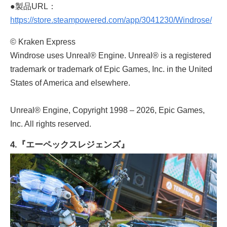
●製品URL：
https://store.steampowered.com/app/3041230/Windrose/
© Kraken Express
Windrose uses Unreal® Engine. Unreal® is a registered
trademark or trademark of Epic Games, Inc. in the United
States of America and elsewhere.
Unreal® Engine, Copyright 1998 – 2026, Epic Games,
Inc. All rights reserved.
4.『エーペックスレジェンズ』