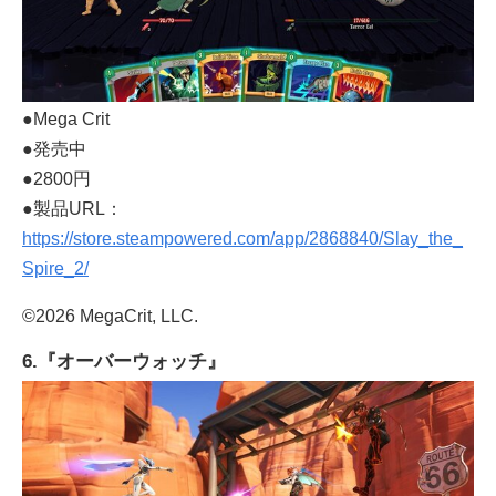
●Mega Crit
●発売中
●2800円
●製品URL：
https://store.steampowered.com/app/2868840/Slay_the_
Spire_2/
©2026 MegaCrit, LLC.
6.『オーバーウォッチ』