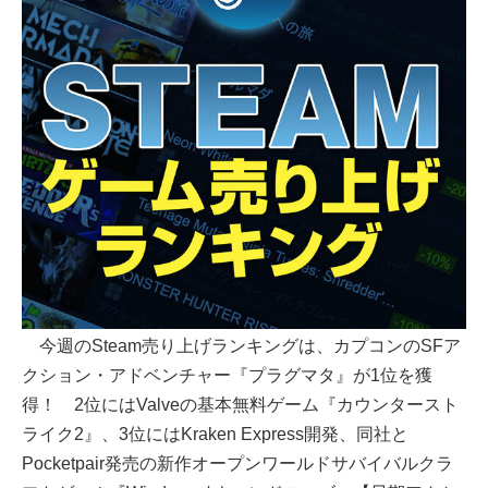
今週のSteam売り上げランキングは、カプコンのSFア
クション・アドベンチャー『プラグマタ』が1位を獲
得！ 2位にはValveの基本無料ゲーム『カウンタースト
ライク2』、3位にはKraken Express開発、同社と
Pocketpair発売の新作オープンワールドサバイバルクラ