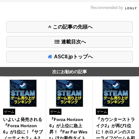
Recommended by
この記事の先頭へ
連載目次へ
ASCII.jpトップへ
次にお勧めの記事
ゲーム
ゲーム
ゲーム
いよいよ発売される
『Forza Horizon
『カウンターストラ
『Forza Horizon
6』が上位に急上
イク2』が再び1位
6』が1位に！『サブ
昇！『Far Far Wes
に！ホロメンのスロ
ノーティカ２』も2
t』ほか新作タイト
ーライフゲームも初