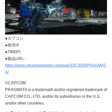
●カプコン
●発売中
●7990円
●製品URL：
https://store.steampowered.com/app/3357650/PRAGMAT
A/
©CAPCOM
PRAGMATA is a trademark and/or registered trademark of
CAPCOM CO., LTD. and/or its subsidiaries in the U.S.
and/or other countries.