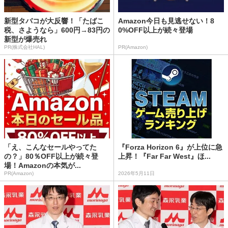
新型タバコが大反響！「たばこ
Amazon今日も見逃せない！8
税、さようなら」600円→83円の
0%OFF以上が続々登場
新型が爆売れ
PR(株式会社HAL)
PR(Amazon)
「え、こんなセールやってた
『Forza Horizon 6』が上位に急
の？」80％OFF以上が続々登
上昇！『Far Far West』ほ...
場！Amazonの本気が...
PR(Amazon)
2026年5月11日