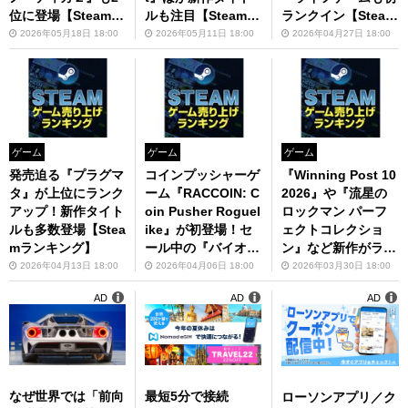
位に登場【Steamラ
ルも注目【Steamラ
ランクイン【Steam
ンキング】
ンキング】
ランキング】
2026年05月18日 18:00
2026年05月11日 18:00
2026年04月27日 18:00
ゲーム
ゲーム
ゲーム
発売迫る『プラグマ
コインプッシャーゲ
『Winning Post 10
タ』が上位にランク
ーム『RACCOIN: C
2026』や『流星の
アップ！新作タイト
oin Pusher Roguel
ロックマン パーフ
ルも多数登場【Stea
ike』が初登場！セ
ェクトコレクショ
mランキング】
ール中の『バイオハ
ン』など新作がラン
ザード RE:4』もラ
クイン！無料プレイ
2026年04月13日 18:00
2026年04月06日 18:00
2026年03月30日 18:00
ンクイン【Steamラ
ゲームも強し【Stea
AD
AD
AD
ンキング】
mランキング】
なぜ世界では「前向
最短5分で接続
ローソンアプリ／ク