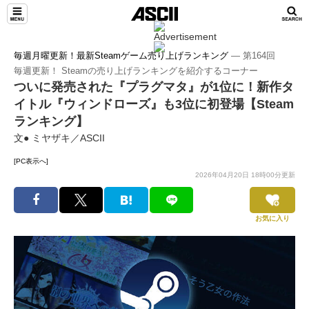
毎週月曜更新！最新Steamゲーム売り上げランキング
― 第164回
毎週更新！ Steamの売り上げランキングを紹介するコーナー
ついに発売された『プラグマタ』が1位に！新作タ
イトル『ウィンドローズ』も3位に初登場【Steam
ランキング】
文● ミヤザキ／ASCII
[PC表示へ]
2026年04月20日 18時00分更新
お気に入り