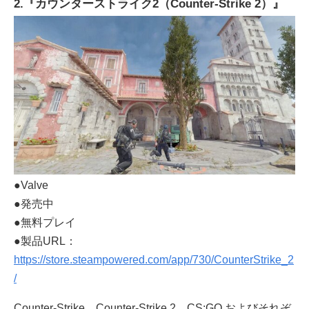
2.『カウンターストライク2（Counter-Strike 2）』
●Valve
●発売中
●無料プレイ
●製品URL：
https://store.steampowered.com/app/730/CounterStrike_2
/
Counter-Strike、Counter-Strike 2、CS:GO およびそれぞ