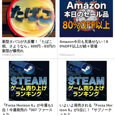
新型タバコが大反響！「たばこ
Amazon今日も見逃せない！8
税、さようなら」600円→83円の
0%OFF以上が続々登場
新型が爆売れ
PR(株式会社HAL)
PR(Amazon)
『Forza Horizon 6』が今週も1
いよいよ発売される『Forza Hor
位！今週発売の『007 ファース
izon 6』が1位に！『サブノーテ
トラ...
ィカ２...