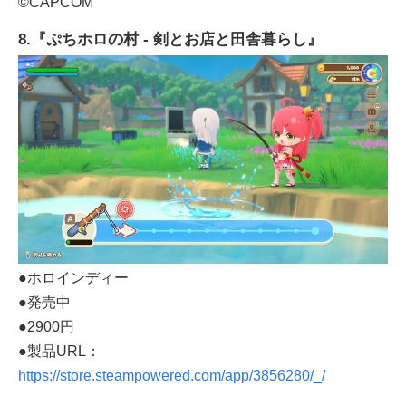
©CAPCOM
8.『ぷちホロの村 - 剣とお店と田舎暮らし』
●ホロインディー
●発売中
●2900円
●製品URL：
https://store.steampowered.com/app/3856280/_/