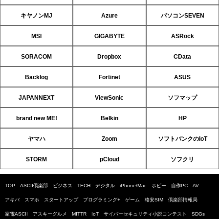
キヤノンMJ
Azure
パソコンSEVEN
MSI
GIGABYTE
ASRock
SORACOM
Dropbox
CData
Backlog
Fortinet
ASUS
JAPANNEXT
ViewSonic
ソフマップ
brand new ME!
Belkin
HP
ヤマハ
Zoom
ソフトバンクのIoT
STORM
pCloud
ソフクリ
TOP
ASCII倶楽部
ビジネス
TECH
デジタル
iPhone/Mac
ホビー
自作PC
AV
アキバ
スマホ
スタートアップ
プログラミング+
ゲーム
格安SIM
倶楽部情報局
家電ASCII
アスキーグルメ
MITTR
IoT
サイバーセキュリティ小説コンテスト
SDGs