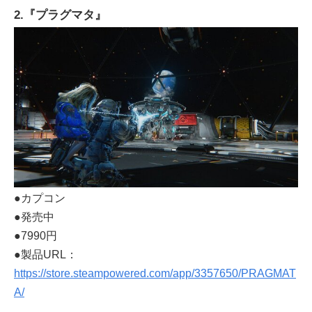
2.『プラグマタ』
●カプコン
●発売中
●7990円
●製品URL：
https://store.steampowered.com/app/3357650/PRAGMAT
A/