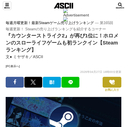
毎週月曜更新！最新Steamゲーム売り上げランキング
― 第165回
毎週更新！ Steamの売り上げランキングを紹介するコーナー
『カウンターストライク2』が再び1位に！ホロメ
ンのスローライフゲームも初ランクイン【Steam
ランキング】
文● ミヤザキ／ASCII
[PC表示へ]
2026年04月27日 18時00分更新
お気に入り