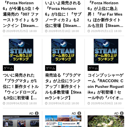
『Forza Horizon
いよいよ発売される
『Forza Horizon
6』が今週も1位！今
『Forza Horizon
6』が上位に急上
週発売の『007 ファ
6』が1位に！『サブ
昇！『Far Far Wes
ーストライト』もラ
ノーティカ２』も2
t』ほか新作タイト
ンクイン【Steamラ
位に登場【Steamラ
ルも注目【Steamラ
ンキング】
ンキング】
ンキング】
2026年05月25日 18:00
2026年05月18日 18:00
2026年05月11日 18:00
ゲーム
ゲーム
ゲーム
ついに発売された
発売迫る『プラグマ
コインプッシャーゲ
『プラグマタ』が1
タ』が上位にランク
ーム『RACCOIN: C
位に！新作タイトル
アップ！新作タイト
oin Pusher Roguel
『ウィンドローズ』
ルも多数登場【Stea
ike』が初登場！セ
も3位に初登場【Ste
mランキング】
ール中の『バイオハ
amランキング】
ザード RE:4』もラ
2026年04月20日 18:00
2026年04月13日 18:00
2026年04月06日 18:00
ンクイン【Steamラ
AD
AD
AD
ンキング】