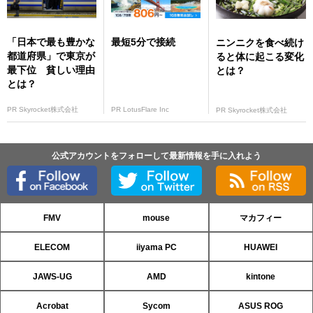
「日本で最も豊かな
最短5分で接続
ニンニクを食べ続け
都道府県」で東京が
ると体に起こる変化
最下位 貧しい理由
とは？
とは？
PR Skyrocket株式会社
PR LotusFlare Inc
PR Skyrocket株式会社
公式アカウントをフォローして最新情報を手に入れよう
FMV
mouse
マカフィー
ELECOM
iiyama PC
HUAWEI
JAWS-UG
AMD
kintone
Acrobat
Sycom
ASUS ROG