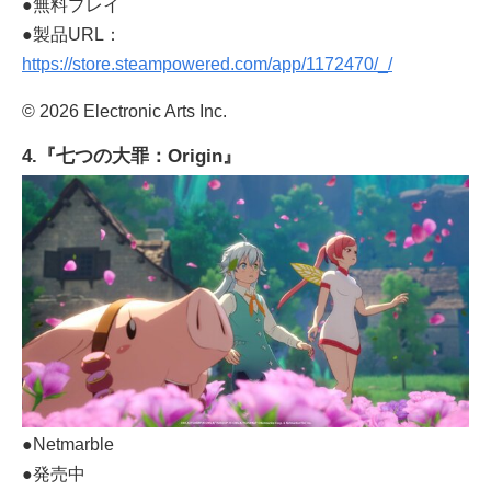
●無料プレイ
●製品URL：
https://store.steampowered.com/app/1172470/_/
© 2026 Electronic Arts Inc.
4.『七つの大罪：Origin』
●Netmarble
●発売中