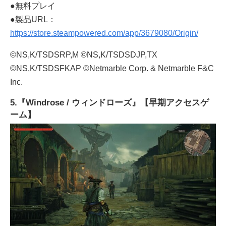
●無料プレイ
●製品URL：
https://store.steampowered.com/app/3679080/Origin/
©NS,K/TSDSRP,M ©NS,K/TSDSDJP,TX
©NS,K/TSDSFKAP ©Netmarble Corp. & Netmarble F&C
Inc.
5.『Windrose / ウィンドローズ』【早期アクセスゲ
ーム】