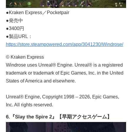
●Kraken Express／Pocketpair
●発売中
●3400円
●製品URL：
https://store.steampowered.com/app/3041230/Windrose/
© Kraken Express
Windrose uses Unreal® Engine. Unreal® is a registered
trademark or trademark of Epic Games, Inc. in the United
States of America and elsewhere.
Unreal® Engine, Copyright 1998 – 2026, Epic Games,
Inc. All rights reserved.
6.『Slay the Spire 2』【早期アクセスゲーム】