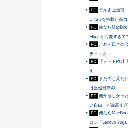
デル史上最薄・最軽
PC
Ultra 7を搭載し
俺ならMacBo
PC
Flip」が万能すぎ
これぞ日本の会
PC
チェック
【ノートPC】
PC
え
また同じ見た目
PC
は当然最新AI
俺が欲しかった
PC
い自由」が最高すぎ
俺ならMacBo
PC
コン「Lenovo Yoga