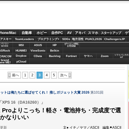
Phone/Mac
自動車
ホビー
自作PC
AV
アキバ
スマホ
ゲ
スタートアップ
アスキー
TeamLeaders
プログラミング+
SDGs
地方活性
PUACL2026
ChallengersJP
パソコン
ゲーミングPC
MSI
ASUS
HP
STORM
SEVEN
ASRock
HUAWEI
ViewSonic
Belkin
ソフトバンクの
Dropbox
CData
Backlog
Fortinet
ヤマハ
Zoom
ORACOM
IoT
brand
pCloud
new ME!
前へ
1
2
3
4
5
次へ
ットは俺たちに選ばせてくれ！ 推しガジェット大賞 2026
第101回
S 16（DA16260）」
ok Proよりこっち！軽さ・電池持ち・完成度で選
」がかなりいい
分更新
文● イチ／ヤマ／ASCII 編集⚫︎ASCII