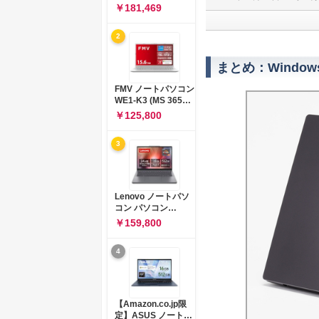
コン 15-fd 15.6イン
￥181,469
チ インテル Core 5
120U メモリ16GB
2
SSD512GB
Windows 11
Microsoft Office
まとめ：Wind
2024搭載 WPS
Office搭載 カメラシ
FMV ノートパソコン
ャッター 指紋認証 薄
WE1-K3 (MS 365
型 Copilotキー搭載
Personal/Copilotキ
￥125,800
ナチュラルシルバー
ー搭載/Win 11/15.6
(BJ0M5PA-AAAI)
型/Core
3
i5/16GB/SSD
512GB/ホワイト)
FMVWK3E15W_AZ
Lenovo ノートパソ
コン パソコン
IdeaPad Slim 3 14.0
￥159,800
インチ AMD
Ryzen™ 5 8640HS
4
メモリ16GB
SSD512GB
Microsoft 365 試用
版 Windows11 バッ
テリー駆動12.6時間
【Amazon.co.jp限
重量1.39kg ルナグレ
定】ASUS ノートパ