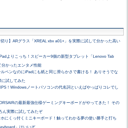
切り】ARグラス「XREAL xbx a01+」を実際に試して分かった高い
Padよりこっち！スピーカー9個の新型タブレット「Lenovo Tab
試して分かったエンタメ性能
ールペンなのにiPadにも紙と同じ滑らかさで書ける！ ありそうでな
際に試してみた
XPS！Windowsノートパソコンの代名詞といえばやっぱりコレでし
ORSAIRの最新最強仕様ゲーミングキーボードがやってきた！ その
ちろん実際に試してみたぞ
マホにくっ付くミニキーボード！触ってわかる夢の使い勝手と打ち
r Keyboard」はいいぞ