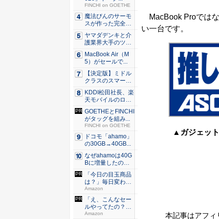
FINCHI on GOETHE
MacBook Pro
魔法びんのサーモ
スが作った完全遮
い一台です。
光100...
ヤマダデンキと介
護業界大手のツク
イが協業...
MacBook Air（M
5）がセールで...
【決定版】ミドル
クラスのスマート
フォンの...
KDDI松田社長、楽
天モバイルのロー
ミン...
GOETHEとFINCHI
がタッグを組み...
FINCHI on GOETHE
▲ガジェットレ
ドコモ「ahamo」
の30GB→40GB...
なぜahamoは40G
Bに増量したの
か ...
「今日の目玉商品
は？」毎日変わる
Amaz...
Amazon
「え、こんなセー
ルやってたの？」
80％O...
Amazon
本記事はアフィ