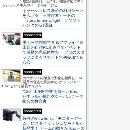
最短4営業日。モバイル通信対応でキャ
ッシュレス導入のハードルを下げる
キャッシュレス決済の利用シーン
を広げる 三井住友カードの
「stera terminal light」とソフト
バンクのIoT回線
sponsored
手ぶらで挑戦できるアプライド豊
田店の自作PC組み立てイベント
で感動の完成体験を！ プロのスタ
ッフによるサポートで初参加でも
安心
sponsored
ガバナンスの徹底で安全を担保し、AI
活用の促進で目指すのは“トレジャー
Box”という成長エンジン
“120TB消失危機”を救ったBox。
ゼネラルが挑むグローバルデータ
統合の舞台裏
sponsored
好評のViewSonic「モニターアー
ム」にスタイリッシュなモデルが
新登場！ アームの動きがスムーズ