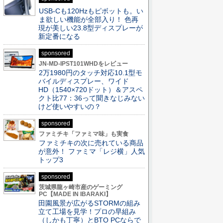
USB-Cも120Hzもピボットも。い
ま欲しい機能が全部入り！ 色再
現が美しい23.8型ディスプレーが
新定番になる
sponsored
JN-MD-IPST101WHDをレビュー
2万1980円のタッチ対応10.1型モ
バイルディスプレー、ワイド
HD（1540×720ドット）＆アスペ
クト比77：36って聞きなじみない
けど使いやすいの？
sponsored
ファミチキ「ファミマ味」も実食
ファミチキの次に売れている商品
が意外！ ファミマ「レジ横」人気
トップ3
sponsored
茨城県龍ヶ崎市産のゲーミング
PC【MADE IN IBARAKI】
田園風景が広がるSTORMの組み
立て工場を見学！プロの早組み
（しかも丁寧）とBTO PCならで