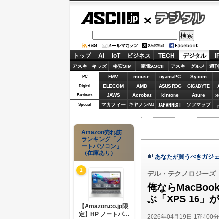
ASCII.jp
デジタル
トップ
AI
IoT
ビジネス
TECH
デジタル
i
アスキーキッズ
格安SIM
家電ASCII
アスキーグルメ
週刊
FMV
mouse
iiyamaPC
Sycom
PC
ELECOM
AMD
ASUS ROG
Digital
GIGABYTE
JAWS
Acrobat
kintone
Azure
Business
S
JAPANNEXT
マカフィー
キヤノンMJ
ソフマップ
Special
Amazon売れ筋
ランキング「ノ
ートパソコン」
（在庫あり）
あなたが買うべきガジェ
1
デル・テクノロジーズ「XP
俺ならMacBo
ぶ「XPS 16
【Amazon.co.jp限
定】HP ノートパソ
2026年04月19日 17時00