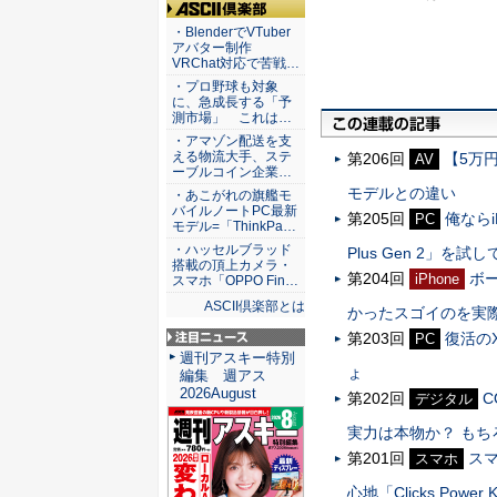
ASCII倶楽部
・BlenderでVTuber
アバター制作
VRChat対応で苦戦…
・プロ野球も対象
に、急成長する「予
測市場」 これは…
・アマゾン配送を支
える物流大手、ステ
第206回
【5万円
AV
ーブルコイン企業…
モデルとの違い
・あこがれの旗艦モ
バイルノートPC最新
第205回
俺ならi
PC
モデル=「ThinkPa…
・ハッセルブラッド
Plus Gen 2」を
搭載の頂上カメラ・
第204回
ボ
iPhone
スマホ「OPPO Fin…
ASCII倶楽部とは
かったスゴイのを実
第203回
復活の
PC
注目ニュース
週刊アスキー特別
ょ
編集 週アス
2026August
第202回
C
デジタル
実力は本物か？ も
第201回
ス
スマホ
心地「Clicks Powe