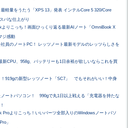
量をうたう「XPS 13」発表 インテルCore 5 320/Core
高コスパな仕上がり
okよりこっち！画面ひっくり返る最新AIノート「OmniBook X
てマジ感動
社員のノートPC！ レッツノート最新モデルのレッツらしさを
最新CPU、958g、バッテリーも1日余裕が欲しいならこれを買
！919gの新型レッツノート「SC7」 でもそれがいい！中身
ノートパソコン！ 990gで丸1日以上戦える「充電器を持たな
！
ok Proよりこっち！いいパーツ全部入りのWindowsノートパソ
 Pro」