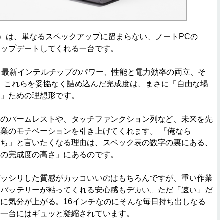
260）は、単なるスペックアップに留まらない、ノートPCの
アップデートしてくれる一台です。
、最新インテルチップのパワー、性能と電力効率の両立、そ
ディ。これらを妥協なく詰め込んだ完成度は、まさに「自由な場
る」ための理想形です。
のパームレストや、タッチファンクション列など、未来を先
業のモチベーションを引き上げてくれます。 「俺なら
よりこっち」と言いたくなる理由は、スペック表の数字の裏にある、
ての完成度の高さ」にあるのです。
ッシリした質感がカッコいいのはもちろんですが、重い作業
もバッテリーが粘ってくれる安心感もデカい。ただ「速い」だ
に気分が上がる。16インチなのにそんな毎日持ち出しなる
の一台にはギュッと凝縮されています。