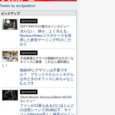
Tweets by asciijpeditors
ピックアップ
sponsored
ZEFT R65YCの魅力をインタビュー
光らない、静か、よく冷える。
Noctua×Antecコラボケースを採
用した静音ゲーミングPCのこだ
わり
sponsored
才色兼備なヤマハの無線APはモダンな
オフィスに最適 これなら違和感な
し！
無線APにデザインは不要です
か？ ブラックスケルトンモデル
は今どきのオフィスにめちゃなじ
むんです
sponsored
Silent Master Noctua Edition X870A
をレビュー
ファンが12基もあるのにほとんど
の活用シーンで35dB以下、サイ
コムのNoctua尽くし静音ゲーミン