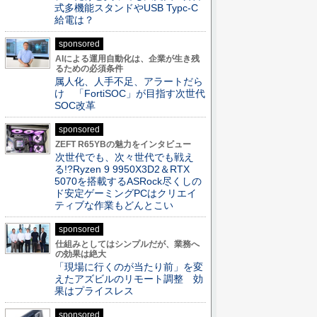
式多機能スタンドやUSB Typc-C
給電は？
sponsored
AIによる運用自動化は、企業が生き残
るための必須条件
属人化、人手不足、アラートだら
け 「FortiSOC」が目指す次世代
SOC改革
sponsored
ZEFT R65YBの魅力をインタビュー
次世代でも、次々世代でも戦え
る!?Ryzen 9 9950X3D2＆RTX
5070を搭載するASRock尽くしの
ド安定ゲーミングPCはクリエイ
ティブな作業もどんとこい
sponsored
仕組みとしてはシンプルだが、業務へ
の効果は絶大
「現場に行くのが当たり前」を変
えたアズビルのリモート調整 効
果はプライスレス
sponsored