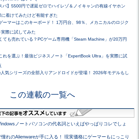
スパ】5500円で遅延ゼロでハイレゾ＆ノイキャンの有線イヤホン
を実際に着けてみたけど有能すぎた
ゲーマーはこのキーボード！ 1万円台、98％、メカニカルのロジク
8」を実際に試してみた
ても売れている？PCゲーム専用機「Steam Machine」が20万円
れを選ぶ！最強ビジネスノート「ExpertBook Ultra」を実際に試
点
人気シリーズの全部入りアンドロイドが登場！ 2026年モデルもし
この連載の一覧へ
Windowsノートパソコンの代名詞といえばやっぱりコレでしょ
憧れのAlienwareが手に入る！ 現実価格にゲーマーもにっこり