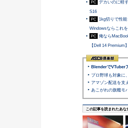
デカいのに軽すぎ
PC
S16
1kg切りで性
PC
Windowsならこれ
俺ならMacBo
PC
【Dell 14 Premium
BlenderでVT
この記事を読まれたあな