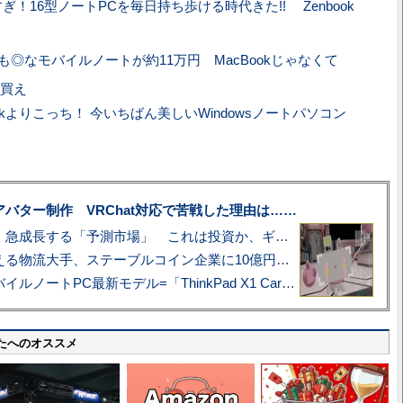
！16型ノートPCを毎日持ち歩ける時代きた!! Zenbook
能も◎なモバイルノートが約11万円 MacBookじゃなくて
を買え
okよりこっち！ 今いちばん美しいWindowsノートパソコン
】
uberアバター制作 VRChat対応で苦戦した理由は……
プロ野球も対象に、急成長する「予測市場」 これは投資か、ギャンブルか
アマゾン配送を支える物流大手、ステーブルコイン企業に10億円投資のワケ
あこがれの旗艦モバイルノートPC最新モデル=「ThinkPad X1 Carbon Gen 14 Aura Edition」実機レビュー
たへのオススメ