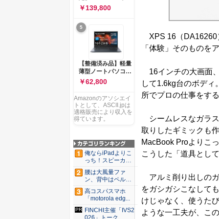
ー 83K9003JJP ノー
ソコン Vivobook 15
￥139,800
トPC
M1502NAQ 15.6イ
ンチ AMD Ryzen 7
5
170 メモリ16GB
XPS 16（DA16
SSD 512GB
Microsoft 365
「体験」そのものを
Personal (24か月版)
搭載 Windows 11 重
【整備済み品】軽量
量1.7kg Wi-Fi 6E ク
16インチの大画面
薄型ノートパソコン
ワイエットブルー
dynabook G83 ■
￥62,800
して1.6kg台のボ
M1502NAQ-
13.3型
R7165BUWS
所でプロの仕事をす
FHD(1920x1080) -
Amazonのアソシエイ
高性能第11世代Core
トとして、ASCII.jpは
i5-1135G7 - メモリ
適格販売により収入を
シームレスなガラス
16GB - SSD 256GB
得ています。
- Webカメラ -
取りしたギミックも作
WiFi&Bluetooth -
MacBook Pro
USB Type-C - MS
Office 2021 - Win11
こうした「道具とし
俺ならiPadよりこ
搭載
っち！スピーカー
9個...
腰は大風量ファ
アルミ削り出しのガ
ン、背中はペルチ
ェ冷却。ダ...
をガシガシこなして
高コスパスマホ
「motorola edg...
けじゃなく、使うたび
FINCHI主催「IVS2
ような一工夫が、こ
026」トーク...