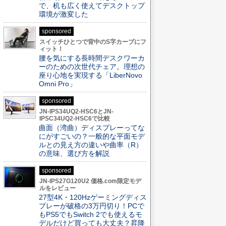
で、机も広く使えてデスクトップ
環境が激変した
sponsored
スイッチひとつで背中のS字カーブにフ
ィット！
腰を気にする長時間デスクワーカ
ーのための次世代チェア。理想の
座り心地を実現する「LiberNovo
Omni Pro」
sponsored
JN-IPS34UQ2-HSC6とJN-
IPSC34UQ2-HSC6で比較
曲面（湾曲）ディスプレーってな
にがすごいの？一般的な平面モデ
ルとの見え方の違いや曲率（R）
の意味、選び方を解説
sponsored
JN-IPS27G120U2 価格.com限定モデ
ルをレビュー
27型4K・120Hzゲーミングディス
プレーが破格の3万円切り！PCで
もPS5でもSwitch 2でも使えるモ
デルだけど買っても大丈夫？昇降