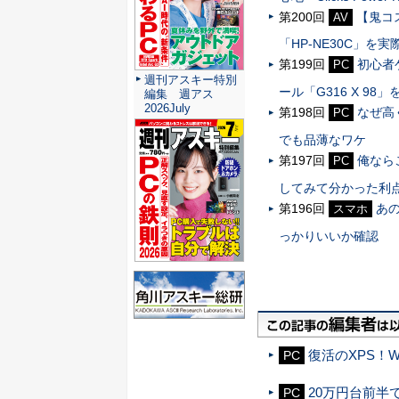
第200回
【鬼コ
AV
「HP-NE30C」
第199回
初心者
PC
週刊アスキー特別
ール「G316 X 9
編集 週アス
2026July
第198回
なぜ高く
PC
でも品薄なワケ
第197回
俺ならこ
PC
してみて分かった利
第196回
あの
スマホ
っかりいいか確認
復活のXPS！
PC
20万円台前半で
PC