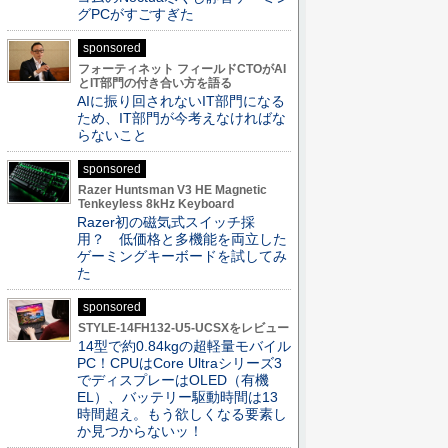
グPCがすごすぎた
sponsored
フォーティネット フィールドCTOがAI
とIT部門の付き合い方を語る
AIに振り回されないIT部門になる
ため、IT部門が今考えなければな
らないこと
sponsored
Razer Huntsman V3 HE Magnetic
Tenkeyless 8kHz Keyboard
Razer初の磁気式スイッチ採
用？ 低価格と多機能を両立した
ゲーミングキーボードを試してみ
た
sponsored
STYLE-14FH132-U5-UCSXをレビュー
14型で約0.84kgの超軽量モバイル
PC！CPUはCore Ultraシリーズ3
でディスプレーはOLED（有機
EL）、バッテリー駆動時間は13
時間超え。もう欲しくなる要素し
か見つからないッ！