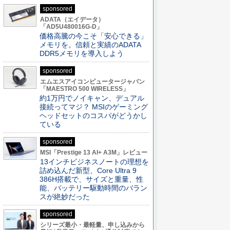
sponsored
ADATA（エイデータ）
「AD5U480016G-D」
価格高騰の今こそ「安心できる」
メモリを。信頼と実績のADATA
DDR5メモリを導入しよう
sponsored
エムエスアイコンピュータージャパン
「MAESTRO 500 WIRELESS」
約1万円でノイキャン、デュアル
接続ってマジ？ MSIのゲーミング
ヘッドセットのコスパがどうかし
ている
sponsored
MSI「Prestige 13 AI+ A3M」レビュー
13インチビジネスノートの理想を
詰め込んだ新型、Core Ultra 9
386H搭載で、サイズと重量、性
能、バッテリー駆動時間のバラン
スが絶妙だった
sponsored
シリーズ最小・最軽量、申し込みから