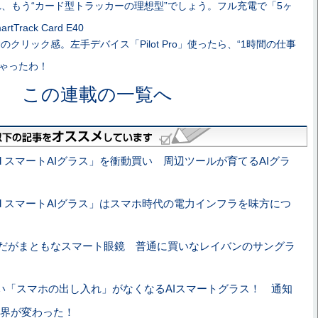
れ、もう“カード型トラッカーの理想型”でしょう。フル充電で「5ヶ
Track Card E40
のクリック感。左手デバイス「Pilot Pro」使ったら、“1時間の仕事
ちゃったわ！
この連載の一覧へ
kid スマートAIグラス」を衝動買い 周辺ツールが育てるAIグラ
kid スマートAIグラス」はスマホ時代の電力インフラを味方につ
taだがまともなスマート眼鏡 普通に買いなレイバンのサングラ
い「スマホの出し入れ」がなくなるAIスマートグラス！ 通知
界が変わった！