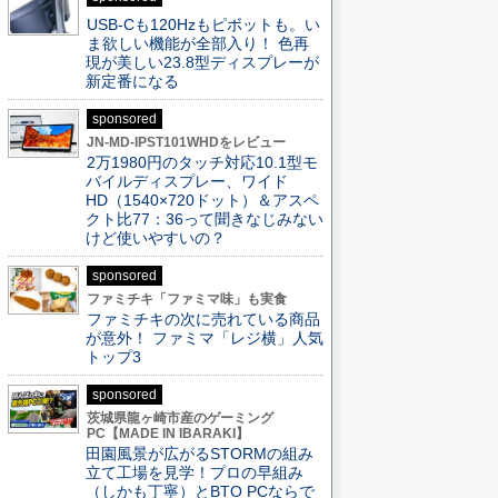
USB-Cも120Hzもピボットも。い
ま欲しい機能が全部入り！ 色再
現が美しい23.8型ディスプレーが
新定番になる
sponsored
JN-MD-IPST101WHDをレビュー
2万1980円のタッチ対応10.1型モ
バイルディスプレー、ワイド
HD（1540×720ドット）＆アスペ
クト比77：36って聞きなじみない
けど使いやすいの？
sponsored
ファミチキ「ファミマ味」も実食
ファミチキの次に売れている商品
が意外！ ファミマ「レジ横」人気
トップ3
sponsored
茨城県龍ヶ崎市産のゲーミング
PC【MADE IN IBARAKI】
田園風景が広がるSTORMの組み
立て工場を見学！プロの早組み
（しかも丁寧）とBTO PCならで