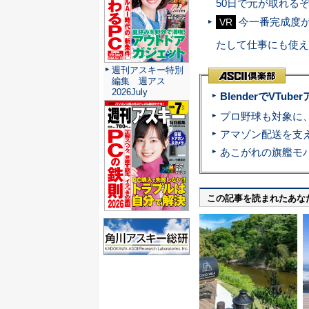
50日で元が取れる
今一番完成度が高
VR
たして仕事にも使え
週刊アスキー特別
編集 週アス
2026July
BlenderでVT
この記事を読まれたあな