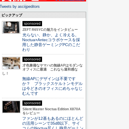
Tweets by asciijpeditors
ピックアップ
sponsored
ZEFT R65YCの魅力をインタビュー
光らない、静か、よく冷える。
Noctua×Antecコラボケースを採
用した静音ゲーミングPCのこだ
わり
sponsored
才色兼備なヤマハの無線APはモダンな
オフィスに最適 これなら違和感な
し！
無線APにデザインは不要です
か？ ブラックスケルトンモデル
は今どきのオフィスにめちゃなじ
むんです
sponsored
Silent Master Noctua Edition X870A
をレビュー
ファンが12基もあるのにほとんど
の活用シーンで35dB以下、サイ
コムのNoctua尽くし静音ゲーミン