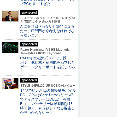
グPCがすごすぎた
sponsored
フォーティネット フィールドCTOがAI
とIT部門の付き合い方を語る
AIに振り回されないIT部門になる
ため、IT部門が今考えなければな
らないこと
sponsored
Razer Huntsman V3 HE Magnetic
Tenkeyless 8kHz Keyboard
Razer初の磁気式スイッチ採
用？ 低価格と多機能を両立した
ゲーミングキーボードを試してみ
た
sponsored
STYLE-14FH132-U5-UCSXをレビュー
14型で約0.84kgの超軽量モバイル
PC！CPUはCore Ultraシリーズ3
でディスプレーはOLED（有機
EL）、バッテリー駆動時間は13
時間超え。もう欲しくなる要素し
か見つからないッ！