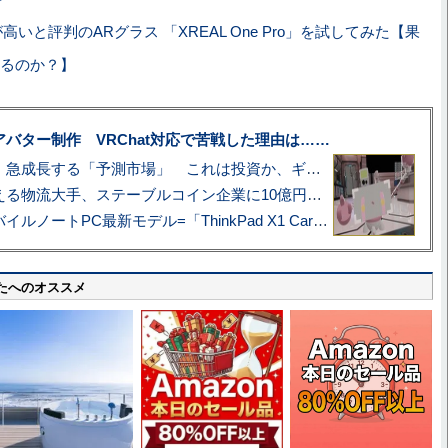
ぞ
いと評判のARグラス 「XREAL One Pro」を試してみた【果
るのか？】
uberアバター制作 VRChat対応で苦戦した理由は……
プロ野球も対象に、急成長する「予測市場」 これは投資か、ギャンブルか
アマゾン配送を支える物流大手、ステーブルコイン企業に10億円投資のワケ
あこがれの旗艦モバイルノートPC最新モデル=「ThinkPad X1 Carbon Gen 14 Aura Edition」実機レビュー
たへのオススメ