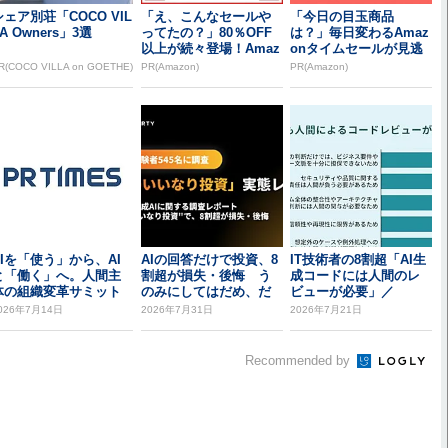
シェア別荘「COCO VIL
「え、こんなセールや
「今日の目玉商品
A Owners」3選
ってたの？」80％OFF
は？」毎日変わるAmaz
以上が続々登場！Amaz
onタイムセールが見逃
onの本気が...
せない
R(COCO VILLA on GOETHE)
PR(Amazon)
PR(Amazon)
AIを「使う」から、AI
AIの回答だけで投資、8
IT技術者の8割超「AI生
と「働く」へ。人間主
割超が損失・後悔 う
成コードには人間のレ
体の組織変革サミット
のみにしてはだめ、だ
ビューが必要」／
Techtou...
め
「偽・誤情報を見破...
026年7月14日
2026年7月31日
2026年7月21日
Recommended by