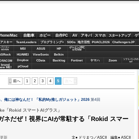
Phone/Mac
自動車
ホビー
自作PC
AV
アキバ
スマホ
ゲ
スタートアップ
アスキー
TeamLeaders
プログラミング+
SDGs
地方活性
PUACL2026
ChallengersJP
パソコン
ゲーミングPC
MSI
ASUS
HP
STORM
SEVEN
ASRock
HUAWEI
ViewSonic
Belkin
ソフトバンクの
Dropbox
CData
Backlog
Fortinet
ヤマハ
Zoom
ORACOM
IoT
brand
pCloud
new ME!
前へ
1
2
3
4
5
次へ
、俺には神なんだ！ 「私的My推しガジェット」2026
第4回
uake「Rokid スマートAIグラス」
ネだぜ！視界にAIが常駐する「Rokid スマー
分更新
文● ドリまつ／ASCII 編集● ASCII