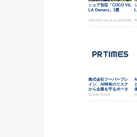
シェア別荘「COCO VIL
LA Owners」3選
L
PR(COCO VILLA on GOETHE)
P
株式会社フーバーブレ
イン、AI特有のリスク
から企業を守るポータ
ルサイト「AI S...
「
2026年7月23日
2