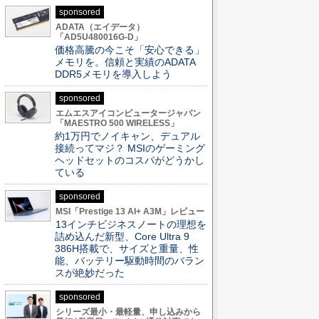
sponsored
ADATA（エイデータ）
「AD5U480016G-D」
価格高騰の今こそ「安心できる」
メモリを。信頼と実績のADATA
DDR5メモリを導入しよう
sponsored
エムエスアイコンピュータージャパン
「MAESTRO 500 WIRELESS」
約1万円でノイキャン、デュアル
接続ってマジ？ MSIのゲーミング
ヘッドセットのコスパがどうかし
ている
sponsored
MSI「Prestige 13 AI+ A3M」レビュー
13インチビジネスノートの理想を
詰め込んだ新型、Core Ultra 9
386H搭載で、サイズと重量、性
能、バッテリー駆動時間のバラン
スが絶妙だった
sponsored
シリーズ最小・最軽量、申し込みから