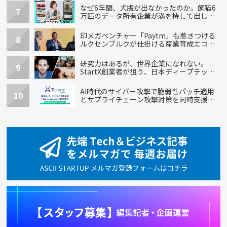
なぜ6年間、犬版が出なかったのか。飼猫6
7
万匹のデータ所有企業が満を持して出し
た“犬用”「うちの子」の首輪
印メガベンチャー「Paytm」も惹きつける
8
ルクセンブルクが仕掛ける産業育成エコシ
ステム
研究力はあるが、世界企業になれない。
9
StartX創業者が狙う、日本ディープテック
の再設計
AI時代のサイバー攻撃で脆弱性パッチ適用
10
とサプライチェーン攻撃対策を同時支援す
る新機能