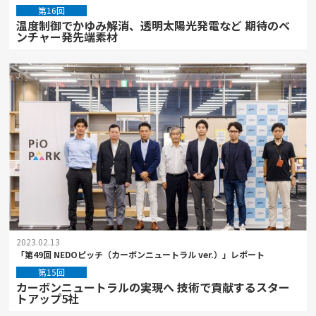
第16回
温度制御でかゆみ解消、透明太陽光発電など 期待のベ
ンチャー発先端素材
2023.02.13
「第49回 NEDOピッチ（カーボンニュートラル ver.）」レポート
第15回
カーボンニュートラルの実現へ 技術で貢献するスター
トアップ5社