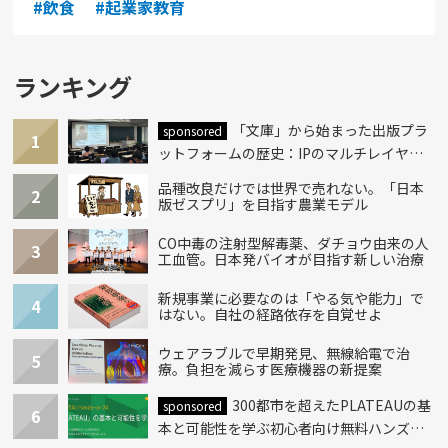
#飲食
#起業家教育
ランキング
「文庫」から始まった出版プラ
sponsored
1
ットフォームの歴史：IPのマルチレイヤー
化とAI時代への挑戦
品種改良だけでは世界で売れない。「日本
2
版ゼスプリ」を目指す農業モデル
CO中毒の注射型解毒薬、ダチョウ由来の人
3
工血管。日本発バイオが目指す新しい治療
新規事業に必要なのは「やる気や能力」で
4
はない。自社の経路依存を自覚せよ
ウェアラブルで早期発見、無線給電で治
5
療。負担を減らす医療機器の新提案
300都市を超えたPLATEAUの基
sponsored
6
本と可能性を学ぶ初心者向け無料ハンズオ
ン開催！