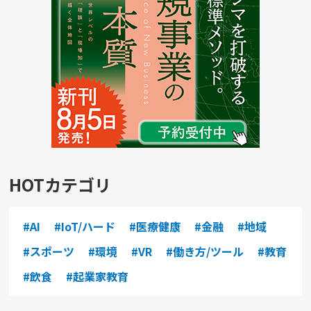
HOTカテゴリ
#AI
#IoT/ハード
#医療健康
#金融
#地域
#スポーツ
#環境
#VR
#働き方/ツール
#教育
#飲食
#起業家教育