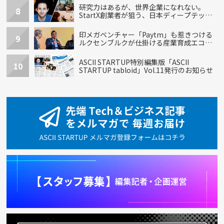
研究力はあるが、世界企業になれない。
8
StartX創業者が狙う、日本ディープテック
の再設計
印メガベンチャー「Paytm」も惹きつける
9
ルクセンブルクが仕掛ける産業育成エコシ
ステム
ASCII STARTUP特別編集版「ASCII
10
STARTUP tabloid」Vol.11発行のお知らせ