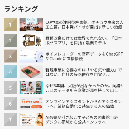
ランキング
CO中毒の注射型解毒薬、ダチョウ由来の人
1
工血管。日本発バイオが目指す新しい治療
品種改良だけでは世界で売れない。「日本
2
版ゼスプリ」を目指す農業モデル
ボイスレコーダーの音声データをChatGPT
3
やClaudeに直接接続
新規事業に必要なのは「やる気や能力」で
4
はない。自社の経路依存を自覚せよ
なぜ6年間、犬版が出なかったのか。飼猫6
5
万匹のデータ所有企業が満を持して出し
た“犬用”「うちの子」の首輪
オンラインアシスタントからAIアシスタン
6
トへ。業務自動化と共生する人の価値
AI選書が引き起こす子どもの図書館回帰。
7
デジタル領域から公共インフラへ