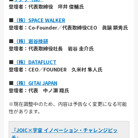
登壇者：代表取締役 坪井 俊輔氏
■
（株）SPACE WALKER
登壇者：Co-Founder／代表取締役CEO 眞鍋 顕秀氏
■
（株）岩谷技研
登壇者：代表取締役社長 岩谷 圭介氏
■
（株）DATAFLUCT
登壇者：CEO／FOUNDER 久米村 隼人氏
■
（株）GITAI JAPAN
登壇者：代表 中ノ瀬 翔氏
※現在調整中のため、内容は予告なく変更になる可能
性があります。
『JOIC×宇宙 イノベーション・チャレンジピッ
チ』