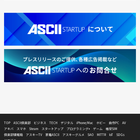
TOP
ASCII倶楽部
ビジネス
TECH
デジタル
iPhone/Mac
ホビー
自作PC
AV
アキバ
スマホ
Steam
スタートアップ
プログラミング+
ゲーム
格安SIM
倶楽部情報局
アスキーTV
家電ASCII
アスキーグルメ
SAO
MITTR
IoT
SDGs