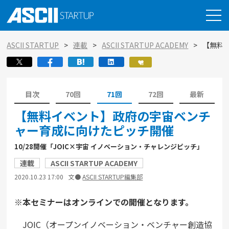
ASCII STARTUP
連載
ASCII STARTUP ACADEMY
【無料
目次
70回
71回
72回
最新
【無料イベント】政府の宇宙ベンチ
ャー育成に向けたピッチ開催
10/28開催「JOIC×宇宙 イノベーション・チャレンジピッチ」
連載
ASCII STARTUP ACADEMY
2020.10.23 17:00
文●
ASCII STARTUP編集部
※本セミナーはオンラインでの開催となります。
JOIC（オープンイノベーション・ベンチャー創造協