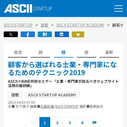
ASCII STARTUP
連載
ASCII STARTUP ACADEMY
顧客か
目次
回
回
回
最新
顧客から選ばれる士業・専門家にな
るためのテクニック2019
ASCII×BiND共同セミナー「士業・専門家が知るべきウェブサイト
活用の最前線」
連載
ASCII STARTUP ACADEMY
2019.04.03 07:00
文● 松下典子 編集●
北島幹雄
/
ASCII STARTUP
撮影●曽根田元
1
2
3
4