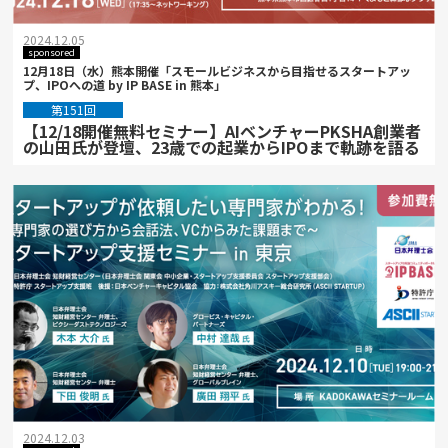
2024.12.05
sponsored
12月18日（水）熊本開催「スモールビジネスから目指せるスタートアッ
プ、IPOへの道 by IP BASE in 熊本」
第151回
【12/18開催無料セミナー】AIベンチャーPKSHA創業者
の山田氏が登壇、23歳での起業からIPOまで軌跡を語る
2024.12.03