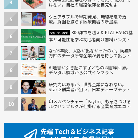
4
はない。自社の経路依存を自覚せよ
ウェアラブルで早期発見、無線給電で治
5
療。負担を減らす医療機器の新提案
300都市を超えたPLATEAUの基
sponsored
6
本と可能性を学ぶ初心者向け無料ハンズオ
ン開催！
なぜ6年間、犬版が出なかったのか。飼猫6
7
万匹のデータ所有企業が満を持して出し
た“犬用”「うちの子」の首輪
AI選書が引き起こす子どもの図書館回帰。
8
デジタル領域から公共インフラへ
研究力はあるが、世界企業になれない。
9
StartX創業者が狙う、日本ディープテック
の再設計
印メガベンチャー「Paytm」も惹きつける
10
ルクセンブルクが仕掛ける産業育成エコシ
ステム