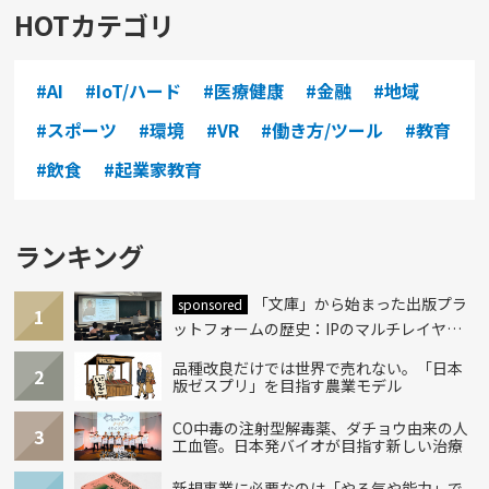
HOTカテゴリ
#AI
#IoT/ハード
#医療健康
#金融
#地域
#スポーツ
#環境
#VR
#働き方/ツール
#教育
#飲食
#起業家教育
ランキング
「文庫」から始まった出版プラ
sponsored
1
ットフォームの歴史：IPのマルチレイヤー
化とAI時代への挑戦
品種改良だけでは世界で売れない。「日本
2
版ゼスプリ」を目指す農業モデル
CO中毒の注射型解毒薬、ダチョウ由来の人
3
工血管。日本発バイオが目指す新しい治療
新規事業に必要なのは「やる気や能力」で