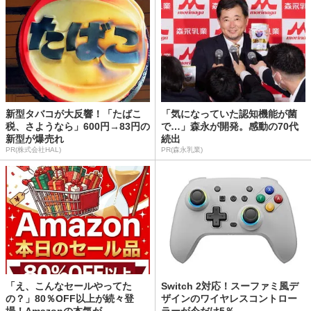
新型タバコが大反響！「たばこ
「気になっていた認知機能が菌
税、さようなら」600円→83円の
で…」森永が開発。感動の70代
新型が爆売れ
続出
PR(株式会社HAL)
PR(森永乳業)
「え、こんなセールやってた
Switch 2対応！スーファミ風デ
の？」80％OFF以上が続々登
ザインのワイヤレスコントロー