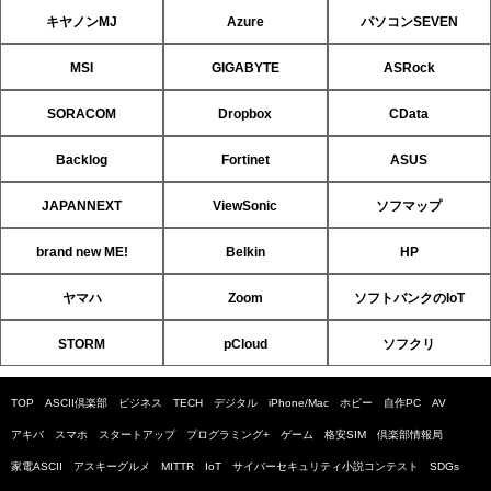
キヤノンMJ
Azure
パソコンSEVEN
MSI
GIGABYTE
ASRock
SORACOM
Dropbox
CData
Backlog
Fortinet
ASUS
JAPANNEXT
ViewSonic
ソフマップ
brand new ME!
Belkin
HP
ヤマハ
Zoom
ソフトバンクのIoT
STORM
pCloud
ソフクリ
TOP
ASCII倶楽部
ビジネス
TECH
デジタル
iPhone/Mac
ホビー
自作PC
AV
アキバ
スマホ
スタートアップ
プログラミング+
ゲーム
格安SIM
倶楽部情報局
家電ASCII
アスキーグルメ
MITTR
IoT
サイバーセキュリティ小説コンテスト
SDGs