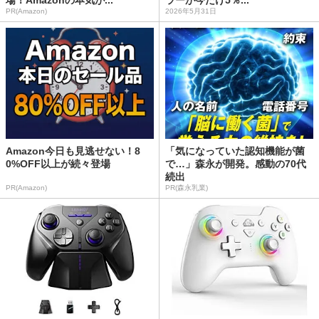
場！Amazonの本気が...
ラーが今だけ5％...
PR(Amazon)
2026年5月31日
Amazon今日も見逃せない！8
「気になっていた認知機能が菌
0%OFF以上が続々登場
で…」森永が開発。感動の70代
続出
PR(Amazon)
PR(森永乳業)