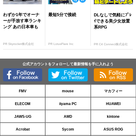
わずか1年でオーナ
最短5分で接続
DLなしで気軽にﾌﾟﾚ
ーが手放す車ランキ
ｲできる美少女放置
ング あの日本車も
系RPG
PR Skyrocket株式会社
PR LotusFlare Inc
PR C4 Connect株式会社
公式アカウントをフォローして最新情報を手に入れよう
FMV
mouse
マカフィー
ELECOM
iiyama PC
HUAWEI
JAWS-UG
AMD
kintone
Acrobat
Sycom
ASUS ROG