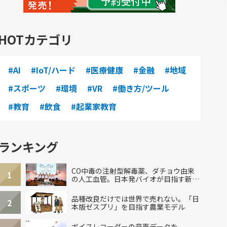
HOTカテゴリ
#AI
#IoT/ハード
#医療健康
#金融
#地域
#スポーツ
#環境
#VR
#働き方/ツール
#教育
#飲食
#起業家教育
ランキング
CO中毒の注射型解毒薬、ダチョウ由来
1
の人工血管。日本発バイオが目指す新し
い治療
品種改良だけでは世界で売れない。「日
2
本版ゼスプリ」を目指す農業モデル
ボイスレコーダーの音声データを