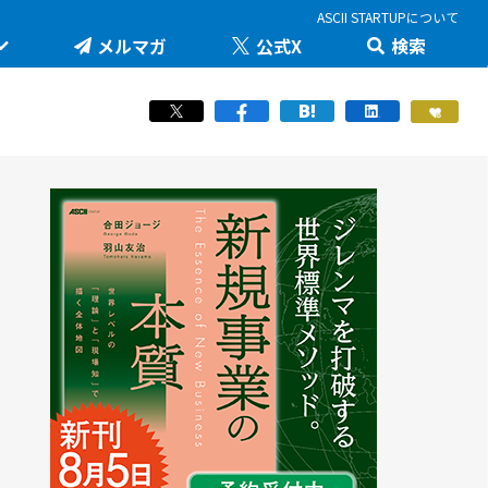
ASCII STARTUPについて
メルマガ
公式X
検索
未来を変える科学技術を追え！大学発の地味推しテ
JID 2026 by ASCII STARTUP
ック
医療健康
STARTUP×知財戦略
羽山友治の【新規事業が動く思考スイッチ】
スポーツ
ICTスタートアップリーグ
マスク・ド・アナライズのスタートアップ！人事！
働き方/ツール
堺市・中百舌鳥の社会課題解決型イノベーション
JAPAN INNOVATION DAY 2024
起業家教育