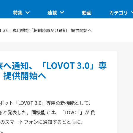
特集
連載
動画
カテゴリ
ートアップ
グローバルイベントピックアップ
このスタートアップに聞きたい
IoT/ハード
T 3.0」専用機能「転倒時声かけ通知」提供開始へ
TUP
日本で核融合は産業になるのか。商用化の条件とは
ASCII STARTUP ライトニングトーク
地域
埼玉県のイノベーション創出拠点「渋沢MIX」
JID 2025 by ASCII STARTUP
VR
通知、「LOVOT 3.0」専
催の分散型ス
SusHi Tech Tokyo 2026で見えた実装フェーズの技
践ガイド
ASCII STARTUP ACADEMY
術
飲食
」提供開始へ
ボット「LOVOT 3.0」専用の新機能として、
と発表した。同機能では、「LOVOT」が 倒
のスマートフォンに通知するとともに、
う。