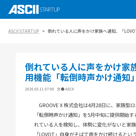
社会実装に向けた研究、技術 大学発スタ
ASCII STARTUP イベントピックアップ
がつくる未来を知る
AI
ASCII STARTUP
倒れている人に声をかけ家族へ通知、「LOVO
ASCII STARTUP特別編集版「ASCII STAR
ASCII STARTUP TechDay 2025
tabloid」
金融
エコシステムの潮流
ASCII STARTUP 今週のイチオシ！
環境
倒れている人に声をかけ家族へ
ViennaUP、オーストリア・ウィーン開
オープンイノベーション入門：手引きと実
タートアップフェス
教育
用機能「転倒時声かけ通知
2026.05.11 07:00
文● ASCII
GROOVE X 株式会社は4月28日に、家族型ロ
「転倒時声かけ通知」を5月中旬に提供開始する
れている人を検知し、体勢に変化がないと家族
「LOVOT」自身がそばで声をかけ続けるとい