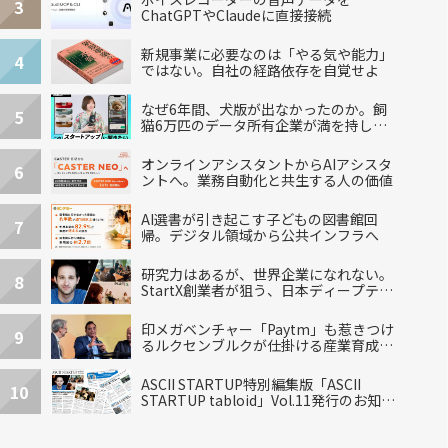
3
ChatGPTやClaudeに直接接続
新規事業に必要なのは「やる気や能力」
4
ではない。自社の経路依存を自覚せよ
なぜ6年間、犬版が出なかったのか。飼
5
猫6万匹のデータ所有企業が満を持して
出した“犬用”「うちの子」の首輪
オンラインアシスタントからAIアシスタ
6
ントへ。業務自動化と共生する人の価値
AI選書が引き起こす子どもの図書館回
7
帰。デジタル領域から公共インフラへ
研究力はあるが、世界企業になれない。
8
StartX創業者が狙う、日本ディープテッ
クの再設計
印メガベンチャー「Paytm」も惹きつけ
9
るルクセンブルクが仕掛ける産業育成エ
コシステム
ASCII STARTUP特別編集版「ASCII
10
STARTUP tabloid」Vol.11発行のお知ら
せ