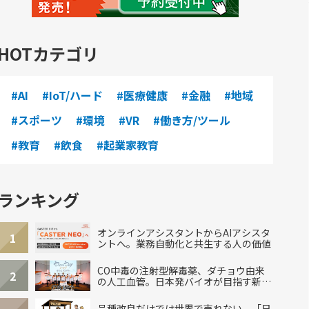
HOTカテゴリ
#AI
#IoT/ハード
#医療健康
#金融
#地域
#スポーツ
#環境
#VR
#働き方/ツール
#教育
#飲食
#起業家教育
ランキング
オンラインアシスタントからAIアシスタ
1
ントへ。業務自動化と共生する人の価値
CO中毒の注射型解毒薬、ダチョウ由来
2
の人工血管。日本発バイオが目指す新し
い治療
品種改良だけでは世界で売れない。「日