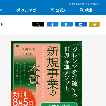
ASCII STARTUPについて
メルマガ
公式X
検索
未来を変える科学技術を追え！大学発の地味推しテ
JID 2026 by ASCII STARTUP
ック
医療健康
ート
STARTUP×知財戦略
羽山友治の【新規事業が動く思考スイッチ】
スポーツ
ICTスタートアップリーグ
マスク・ド・アナライズのスタートアップ！人事！
働き方/ツール
堺市・中百舌鳥の社会課題解決型イノベーション
JAPAN INNOVATION DAY 2024
起業家教育