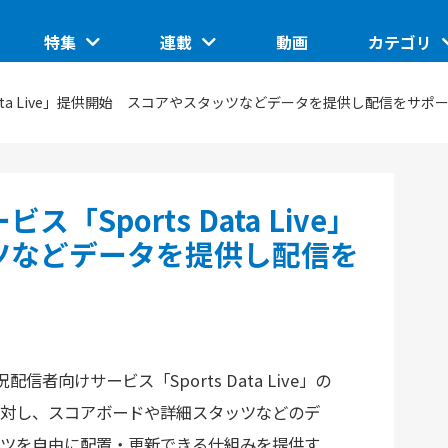
特集
連載
動画
カテゴリ
ートアップ
グローバルイベントピックアップ
このスタートアップに聞きたい
IoT/ハード
Data Live」提供開始 スコアやスタッツなどデータを提供し配信をサポ
TUP
日本で核融合は産業になるのか。商用化の条件とは
ASCII STARTUP ライトニングトーク
地域
埼玉県のイノベーション創出拠点「渋沢MIX」
JID 2025 by ASCII STARTUP
VR
Sports Data Live」
催の分散型ス
SusHi Tech Tokyo 2026で見えた実装フェーズの技
践ガイド
ASCII STARTUP ACADEMY
術
飲食
ツなどデータを提供し配信を
向けサービス「Sports Data Live」の
対し、スコアボードや詳細スタッツなどのデ
ツを自由に配置・更新できる仕組みを提供す