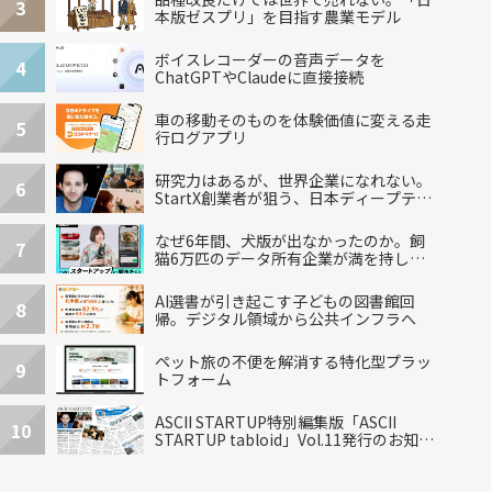
3
本版ゼスプリ」を目指す農業モデル
ボイスレコーダーの音声データを
4
ChatGPTやClaudeに直接接続
車の移動そのものを体験価値に変える走
5
行ログアプリ
研究力はあるが、世界企業になれない。
6
StartX創業者が狙う、日本ディープテッ
クの再設計
なぜ6年間、犬版が出なかったのか。飼
7
猫6万匹のデータ所有企業が満を持して
出した“犬用”「うちの子」の首輪
AI選書が引き起こす子どもの図書館回
8
帰。デジタル領域から公共インフラへ
ペット旅の不便を解消する特化型プラッ
9
トフォーム
ASCII STARTUP特別編集版「ASCII
10
STARTUP tabloid」Vol.11発行のお知ら
せ