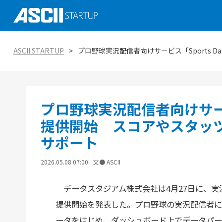
社会実装に向けた研究、技術 大学発スタ
ASCII STARTUP イベントピックアップ
がつくる未来を知る
AI
ASCII STARTUP
プロ野球実況配信者向けサービス「Sports 
ASCII STARTUP特別編集版「ASCII STAR
ASCII STARTUP TechDay 2025
tabloid」
金融
エコシステムの潮流
ASCII STARTUP 今週のイチオシ！
環境
プロ野球実況配信者向けサービス「
ViennaUP、オーストリア・ウィーン開
オープンイノベーション入門：手引きと実
タートアップフェス
教育
提供開始 スコアやスタッ
サポート
2026.05.08 07:00
文● ASCII
データスタジアム株式会社は4月27日に、実況配信者
提供開始を発表した。プロ野球の実況配信者に
ータをはじめ、ダッシュボード上でデータパー