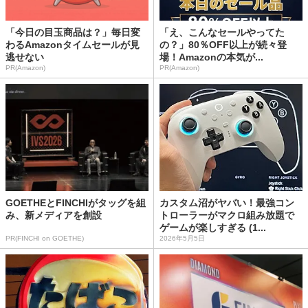
「今日の目玉商品は？」毎日変
「え、こんなセールやってた
わるAmazonタイムセールが見
の？」80％OFF以上が続々登
逃せない
場！Amazonの本気が...
PR(Amazon)
PR(Amazon)
GOETHEとFINCHIがタッグを組
カスタム沼がヤバい！最強コン
み、新メディアを創設
トローラーがマクロ組み放題で
ゲームが楽しすぎる (1...
PR(FINCHI on GOETHE)
2026年5月5日