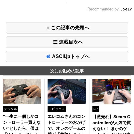
Recommended by
この記事の先頭へ
連載目次へ
ASCII.jpトップへ
次にお勧めの記事
デジタル
トピックス
PC
“一生に一個しかコ
エレコムさんのコン
【激売れ】Steam C
ントローラー買えな
トローラーのおかげ
ontrollerが人気で買
い”としたら、僕は
で、オレのゲームの
えない！ ほかのゲ