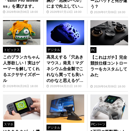
「Valor Pro Wirele
腕が「危険レベル」
ームパッドと何が違
ss」を選びます。
にまで向上している
う？
っ！
2026年08月06日 18:00
2026年07月13日 18:00
2026年07月09日 18:00
トピックス
デジタル
PC
このブランカちゃん
高見えする「穴あき
【これはガチ】完全
人形欲しい！実はゲ
マウス」発見！マグ
競技仕様コントロー
ーマーを解してくれ
ネシウム合金製でこ
ラーをカスタムして
るエクササイズボー
れなら買っても良い
みた
ル
のかなと思えるゲー
ミングマウス
2026年06月26日 18:00
2026年04月21日 18:00
2026年04月09日 18:00
スマホ
PCパーツ
デジタル