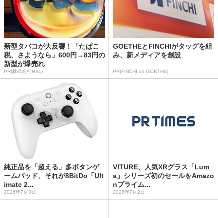
新型タバコが大反響！「たばこ
GOETHEとFINCHIがタッグを組
税、さようなら」600円→83円の
み、新メディアを創設
新型が爆売れ
PR(株式会社HAL)
PR(FINCHI on GOETHE)
純正品を「超える」多ボタンゲ
VITURE、人気XRグラス「Lum
ームパッド、それが8BitDo「Ult
a」シリーズ初のセールをAmazo
imate 2...
nプライム...
2026年7月3日
2026年7月2日