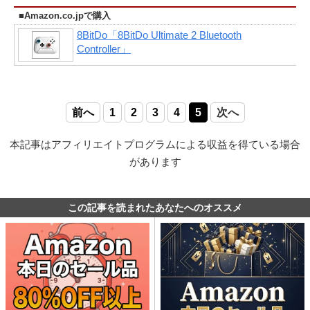
■Amazon.co.jpで購入
8BitDo「8BitDo Ultimate 2 Bluetooth
Controller」
前へ
1
2
3
4
5
次へ
本記事はアフィリエイトプログラムによる収益を得ている場合
があります
この記事を読まれたあなたへのオススメ