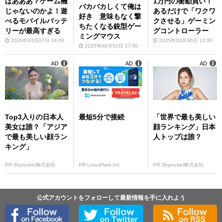
はあああ？ゲーム機
1万円の衝動買い！
バカバカしくて俺は
じゃないのかよ！遊
あるだけで「ワクワ
好き 意味もなく撃
べるモバイルバッテ
クさせる」ゲーミン
ちたくなる銃型ゲー
リーが最高すぎる
グコントローラー
ミングマウス
2026年03月27日 18:00
2025年03月30日 13:00
2025年08月02日 17:00
AD
AD
AD
Top3入りの日本人
最短5分で接続
「世界で最も美しい
美女は誰？「アジア
顔ランキング」日本
で最も美しい顔ラン
人トップは誰？
キング」
PR Skyrocket株式会社
PR LotusFlare Inc
PR Skyrocket株式会社
公式アカウントをフォローして最新情報を手に入れよう