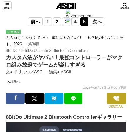
前へ
1
2
3
4
5
次へ
デジタル
万人向けじゃなくていい、俺には神なんだ！ 「私的My推しガジェッ
ト」2026
― 第34回
8BitDo「8BitDo Ultimate 2 Bluetooth Controller」
カスタム沼がヤバい！最強コントローラーがマク
ロ組み放題でゲームが楽しすぎる
文● ドリまつ／ASCII 編集● ASCII
[PC表示へ]
2026年05月05日 18時00分更新
お気に入り
8BitDo Ultimate 2 Bluetooth Controllerギャラリー