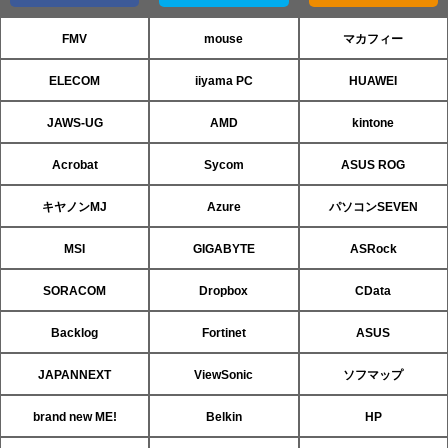
FMV
mouse
マカフィー
ELECOM
iiyama PC
HUAWEI
JAWS-UG
AMD
kintone
Acrobat
Sycom
ASUS ROG
キヤノンMJ
Azure
パソコンSEVEN
MSI
GIGABYTE
ASRock
SORACOM
Dropbox
CData
Backlog
Fortinet
ASUS
JAPANNEXT
ViewSonic
ソフマップ
brand new ME!
Belkin
HP