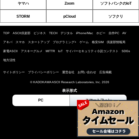
ヤマハ
Zoom
ソフトバンクのIoT
STORM
pCloud
ソフクリ
TOP
ASCII倶楽部
ビジネス
TECH
デジタル
iPhone/Mac
ホビー
自作PC
AV
アキバ
スマホ
スタートアップ
プログラミング+
ゲーム
格安SIM
倶楽部情報局
家電ASCII
アスキーグルメ
MITTR
IoT
サイバーセキュリティ小説コンテスト
SDGs
地方活性
サイトポリシー
プライバシーポリシー
運営会社
お問い合わせ
広告掲載
© KADOKAWA ASCII Research Laboratories, Inc. 2026
表示形式
PC
スマートフォン