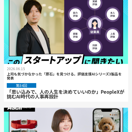
2026.06.15
上司も気づかなかった「原石」を見つける。評価支援AIシリーズ3製品を
発表
第84回
「思い込みで、人の人生を決めていいのか」PeopleXが
挑むAI時代の人事再設計