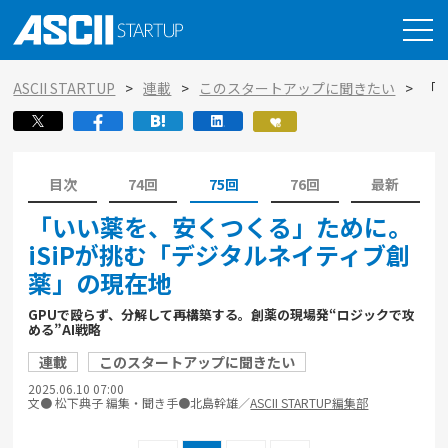
ASCII STARTUP
連載
このスタートアップに聞きたい
「
目次
74回
75回
76回
最新
「いい薬を、安くつくる」ために。
iSiPが挑む「デジタルネイティブ創
薬」の現在地
GPUで殴らず、分解して再構築する。創薬の現場発“ロジックで攻
める”AI戦略
連載
このスタートアップに聞きたい
2025.06.10 07:00
文● 松下典子 編集・聞き手●北島幹雄／
ASCII STARTUP編集部