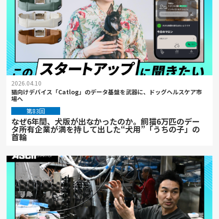
2026.04.10
猫向けデバイス「Catlog」のデータ基盤を武器に、ドッグヘルスケア市
場へ
第83回
なぜ6年間、犬版が出なかったのか。飼猫6万匹のデー
タ所有企業が満を持して出した“犬用”「うちの子」の
首輪