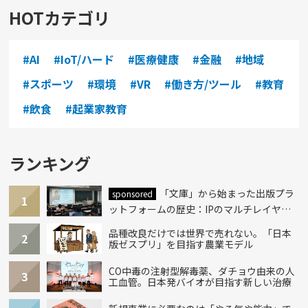
HOTカテゴリ
#AI
#IoT/ハード
#医療健康
#金融
#地域
#スポーツ
#環境
#VR
#働き方/ツール
#教育
#飲食
#起業家教育
ランキング
「文庫」から始まった出版プラ
sponsored
1
ットフォームの歴史：IPのマルチレイヤー
化とAI時代への挑戦
品種改良だけでは世界で売れない。「日本
2
版ゼスプリ」を目指す農業モデル
CO中毒の注射型解毒薬、ダチョウ由来の人
3
工血管。日本発バイオが目指す新しい治療