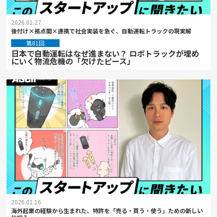
2026.01.27
後付け×拠点間×連携で社会実装を急ぐ、自動運転トラックの現実解
第81回
日本で自動運転はなぜ進まない？ ロボトラックが埋め
にいく物流危機の「欠けたピース」
2026.01.16
海外起業の経験から生まれた、特許を「売る・買う・使う」ための新しい