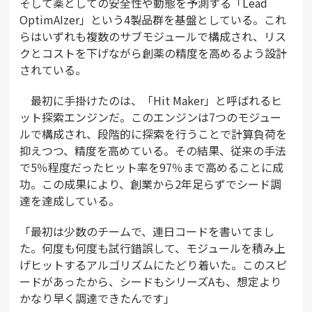
そして薬としての安全性や動態を予測する「Lead
OptimAIzer」という4製品群を基盤としている。これ
らはいずれも複数のサブモジュールで構成され、リス
クとコストを下げながら創薬の精度を高めるよう設計
されている。
最初に手掛けたのは、「Hit Maker」と呼ばれるヒ
ット探索エンジンだ。このエンジンは7つのモジュー
ルで構成され、段階的に探索を行うことで計算負荷を
抑えつつ、精度を高めている。その結果、従来の手法
で5％程度だったヒット率を97％まで高めることに成
功。この成果により、創業から2年足らずでシード調
達を達成している。
「最初は少数のチームで、連日コードを書いてまし
た。何度も何度も試行錯誤して、モジュールを積み上
げヒットするアルゴリズムにたどり着いた。このスピ
ードがあったから、シードもシリーズAも、想定より
かなり早く調達できたんです」