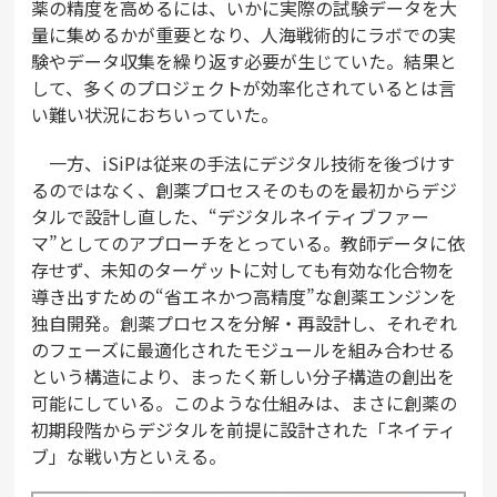
薬の精度を高めるには、いかに実際の試験データを大
量に集めるかが重要となり、人海戦術的にラボでの実
験やデータ収集を繰り返す必要が生じていた。結果と
して、多くのプロジェクトが効率化されているとは言
い難い状況におちいっていた。
一方、iSiPは従来の手法にデジタル技術を後づけす
るのではなく、創薬プロセスそのものを最初からデジ
タルで設計し直した、“デジタルネイティブファー
マ”としてのアプローチをとっている。教師データに依
存せず、未知のターゲットに対しても有効な化合物を
導き出すための“省エネかつ高精度”な創薬エンジンを
独自開発。創薬プロセスを分解・再設計し、それぞれ
のフェーズに最適化されたモジュールを組み合わせる
という構造により、まったく新しい分子構造の創出を
可能にしている。このような仕組みは、まさに創薬の
初期段階からデジタルを前提に設計された「ネイティ
ブ」な戦い方といえる。