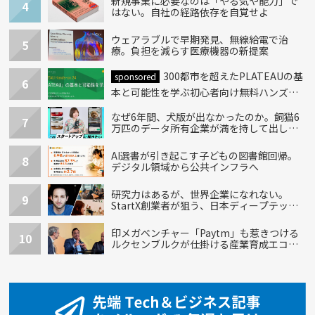
新規事業に必要なのは「やる気や能力」で
4
はない。自社の経路依存を自覚せよ
ウェアラブルで早期発見、無線給電で治
5
療。負担を減らす医療機器の新提案
300都市を超えたPLATEAUの基
sponsored
6
本と可能性を学ぶ初心者向け無料ハンズオ
ン開催！
なぜ6年間、犬版が出なかったのか。飼猫6
7
万匹のデータ所有企業が満を持して出し
た“犬用”「うちの子」の首輪
AI選書が引き起こす子どもの図書館回帰。
8
デジタル領域から公共インフラへ
研究力はあるが、世界企業になれない。
9
StartX創業者が狙う、日本ディープテック
の再設計
印メガベンチャー「Paytm」も惹きつける
10
ルクセンブルクが仕掛ける産業育成エコシ
ステム