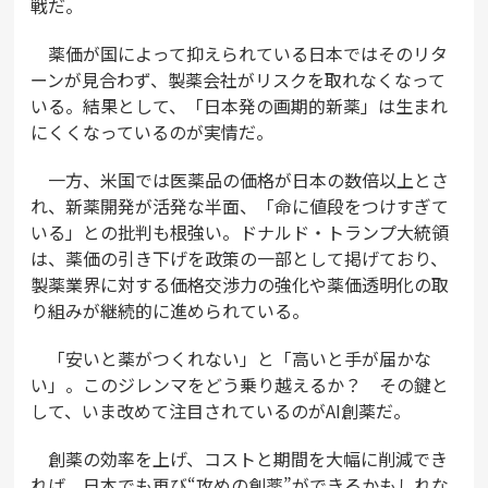
戦だ。
薬価が国によって抑えられている日本ではそのリタ
ーンが見合わず、製薬会社がリスクを取れなくなって
いる。結果として、「日本発の画期的新薬」は生まれ
にくくなっているのが実情だ。
一方、米国では医薬品の価格が日本の数倍以上とさ
れ、新薬開発が活発な半面、「命に値段をつけすぎて
いる」との批判も根強い。ドナルド・トランプ大統領
は、薬価の引き下げを政策の一部として掲げており、
製薬業界に対する価格交渉力の強化や薬価透明化の取
り組みが継続的に進められている。
「安いと薬がつくれない」と「高いと手が届かな
い」。このジレンマをどう乗り越えるか？ その鍵と
して、いま改めて注目されているのがAI創薬だ。
創薬の効率を上げ、コストと期間を大幅に削減でき
れば、日本でも再び“攻めの創薬”ができるかもしれな