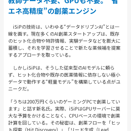
教師データ不要、GPUも不要。“省
エネ高精度”の創薬エンジン
iSiPの技術は、いわゆる“データドリブンAI”とは一
線を画す。現在多くのAI創薬スタートアップは、既存
のヒット化合物や特許情報、実験データなどを膨大に
蓄積し、それを学習させることで新たな薬候補を提案
するアプローチを取っている。
しかしiSiPは、そうした従来型のAIモデルに頼ら
ず、ヒット化合物や既存の医薬情報に依存しない極小
データで動作する“軽量モデル”を構築している点がユ
ニークだ。
「うちは200万円くらいのゲーミングPCで創薬してい
ます」と話す新名氏。実際、iSiPはGPUサーバーに莫
大な予算をかけることなく、CPUベースの環境で創薬
計算を回している。その秘密は、創薬フローを「ヒッ
ト探索（Hit Discovery）」「リード生成（Lead