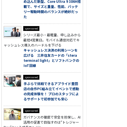
め込んだ新型、Core Ultra 9 386H搭
載で、サイズと重量、性能、バッテ
リー駆動時間のバランスが絶妙だっ
た
sponsored
シリーズ最小・最軽量、申し込みから
最短4営業日。モバイル通信対応でキ
ャッシュレス導入のハードルを下げる
キャッシュレス決済の利用シーンを
広げる 三井住友カードの「stera
terminal light」とソフトバンクの
IoT回線
sponsored
手ぶらで挑戦できるアプライド豊田
店の自作PC組み立てイベントで感動
の完成体験を！ プロのスタッフによ
るサポートで初参加でも安心
sponsored
ガバナンスの徹底で安全を担保し、AI
活用の促進で目指すのは“トレジャー