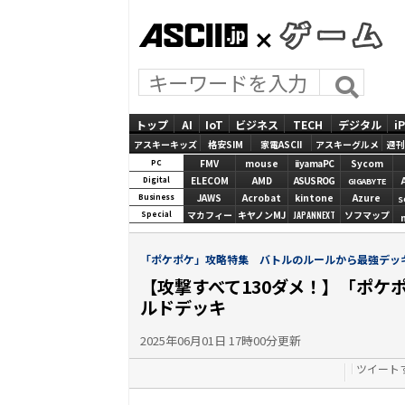
ASCII.jp
GAMES
トップ
AI
IoT
ビジネス
TECH
デジタル
i
アスキーキッズ
格安SIM
家電ASCII
アスキーグルメ
週刊
FMV
mouse
iiyamaPC
Sycom
PC
ELECOM
AMD
ASUS ROG
Digital
GIGABYTE
JAWS
Acrobat
kintone
Azure
Business
S
マカフィー
キヤノンMJ
JAPANNEXT
ソフマップ
Special
「ポケポケ」攻略特集 バトルのルールから最強デッ
【攻撃すべて130ダメ！】「ポケポ
ルドデッキ
2025年06月01日 17時00分更新
ツイート