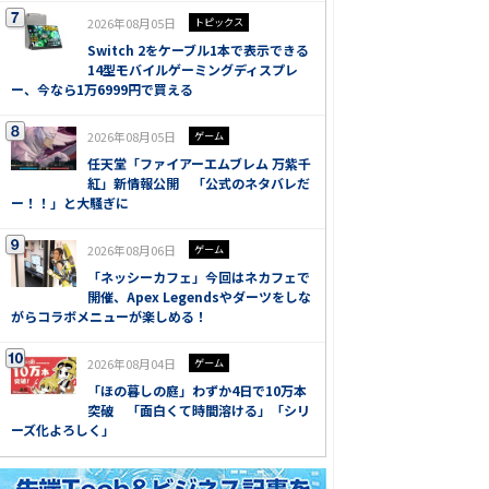
2026年08月05日
トピックス
Switch 2をケーブル1本で表示できる
14型モバイルゲーミングディスプレ
ー、今なら1万6999円で買える
2026年08月05日
ゲーム
任天堂「ファイアーエムブレム 万紫千
紅」新情報公開 「公式のネタバレだ
ー！！」と大騒ぎに
2026年08月06日
ゲーム
「ネッシーカフェ」今回はネカフェで
開催、Apex Legendsやダーツをしな
がらコラボメニューが楽しめる！
2026年08月04日
ゲーム
「ほの暮しの庭」わずか4日で10万本
突破 「面白くて時間溶ける」「シリ
ーズ化よろしく」