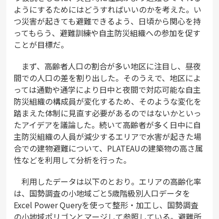
ようにするためにはどうすればいいのかを考えた。い
つ災害が起きても避難できるよう、日頃から関心を持
ってもらう、避難訓練や自主防災組織への参加を促す
ことが目標だ。
まず、高齢者人口の割合が多い地区に注目し、昼夜
間での人口の差を割り出した。そのうえで、地区によ
っては通勤や通学により日中と夜間で対応可能な自主
防災組織の構成員が変化するため、そのような変化を
踏まえた体制に見直す必要があるのではないかといっ
たアイデアを議論した。続いて高齢者が多く日中に自
主防災組織の人員が減少するエリアで水害が起きた場
合での建物避難について、PLATEAUの建築物の高さ属
性などを利用して分析を行った。
利用したデータは以下のとおり。エリアの高齢化率
は、国勢調査の小地域ごと5歳階級別人口データを
Excel Power Queryを使って整形・加工し、国勢調査
の小地域ポリゴンとマージして参照している。避難所