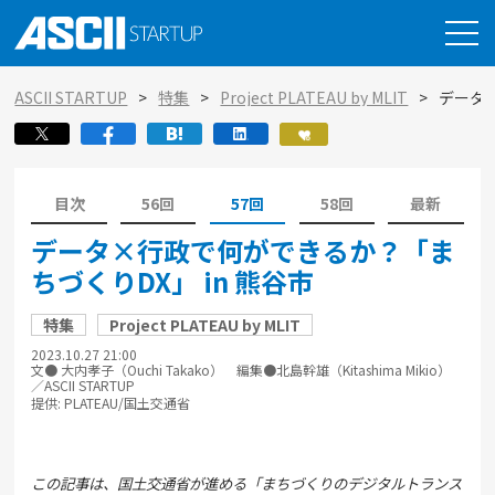
ASCII STARTUP
特集
Project PLATEAU by MLIT
データ×
目次
56回
57回
58回
最新
データ×行政で何ができるか？「ま
ちづくりDX」 in 熊谷市
特集
Project PLATEAU by MLIT
2023.10.27 21:00
文● 大内孝子（Ouchi Takako） 編集●北島幹雄（Kitashima Mikio）
／ASCII STARTUP
提供: PLATEAU/国土交通省
この記事は、国土交通省が進める「まちづくりのデジタルトランス