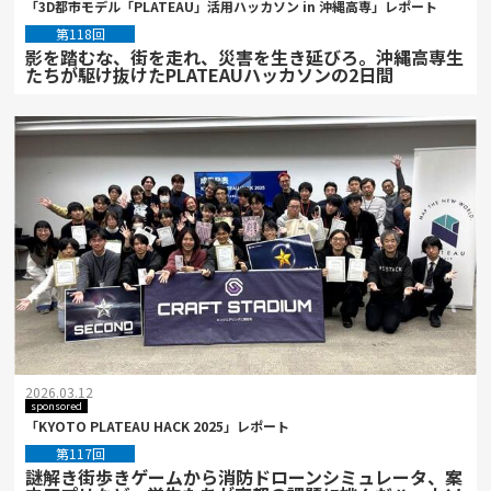
「3D都市モデル「PLATEAU」活用ハッカソン in 沖縄高専」レポート
第118回
影を踏むな、街を走れ、災害を生き延びろ。沖縄高専生
たちが駆け抜けたPLATEAUハッカソンの2日間
2026.03.12
sponsored
「KYOTO PLATEAU HACK 2025」レポート
第117回
謎解き街歩きゲームから消防ドローンシミュレータ、案