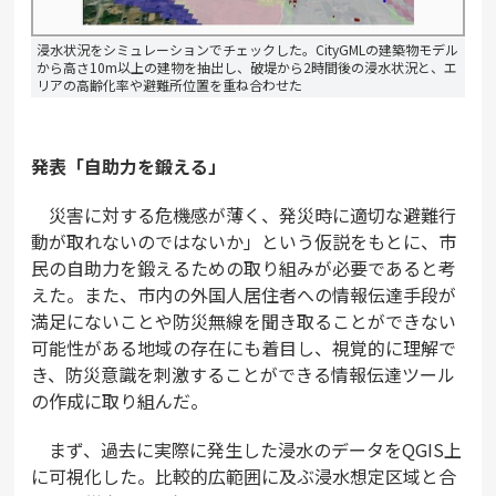
浸水状況をシミュレーションでチェックした。CityGMLの建築物モデル
から高さ10m以上の建物を抽出し、破堤から2時間後の浸水状況と、エ
リアの高齢化率や避難所位置を重ね合わせた
発表「自助力を鍛える」
災害に対する危機感が薄く、発災時に適切な避難行
動が取れないのではないか」という仮説をもとに、市
民の自助力を鍛えるための取り組みが必要であると考
えた。また、市内の外国人居住者への情報伝達手段が
満足にないことや防災無線を聞き取ることができない
可能性がある地域の存在にも着目し、視覚的に理解で
き、防災意識を刺激することができる情報伝達ツール
の作成に取り組んだ。
まず、過去に実際に発生した浸水のデータをQGIS上
に可視化した。比較的広範囲に及ぶ浸水想定区域と合