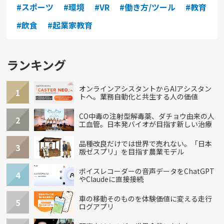
#スポーツ
#環境
#VR
#働き方/ツール
#教育
#飲食
#起業家教育
ランキング
オンラインアシスタントからAIアシスタン
1
トへ。業務自動化と共生する人の価値
CO中毒の注射型解毒薬、ダチョウ由来の人
2
工血管。日本発バイオが目指す新しい治療
品種改良だけでは世界で売れない。「日本
3
版ゼスプリ」を目指す農業モデル
ボイスレコーダーの音声データをChatGPT
4
やClaudeに直接接続
車の移動そのものを体験価値に変える走行
5
ログアプリ