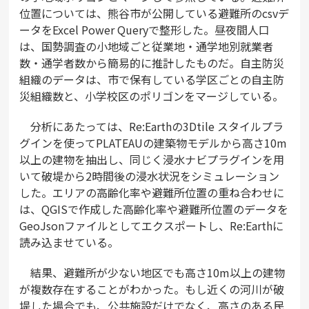
位置については、熊谷市が公開している避難所のcsvデ
ータをExcel Power Queryで整形した。昼夜間人口
は、国勢調査の小地域ごと従業地・通学地別就業者
数・通学者数から簡易的に推計したものだ。自主防災
組織のデータは、市で保有している学区ごとの自主防
災組織数と、小学校区のポリゴンをマージしている。
分析にあたっては、Re:Earthの3Dtile スタイルプラ
グインを使ってPLATEAUの建築物モデルから高さ10m
以上の建物を抽出し、同じく浸水ナビプラグインを用
いて破堤から2時間後の浸水状況をシミュレーション
した。エリアの高齢化率や避難所位置の重ね合わせに
は、QGISで作成した高齢化率や避難所位置のデータを
GeoJsonファイルとしてエクスポートし、Re:Earthに
読み込ませている。
結果、避難所が少ない地区でも高さ10m以上の建物
が複数存在することがわかった。もし近くの河川が破
堤した場合でも、公共施設だけでなく、高さのある民