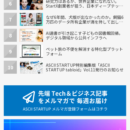
研究力はあるが、世界企業になれない。
6
StartX創業者が狙う、日本ディープテック
の再設計
なぜ6年間、犬版が出なかったのか。飼猫6
7
万匹のデータ所有企業が満を持して出し
た“犬用”「うちの子」の首輪
AI選書が引き起こす子どもの図書館回帰。
8
デジタル領域から公共インフラへ
ペット旅の不便を解消する特化型プラット
9
フォーム
ASCII STARTUP特別編集版「ASCII
10
STARTUP tabloid」Vol.11発行のお知らせ