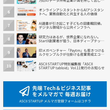
万匹のデータ所有企業が満を持して出し
た“犬用”「うちの子」の首輪
オンラインアシスタントからAIアシスタン
6
トへ。業務自動化と共生する人の価値
AI選書が引き起こす子どもの図書館回帰。
7
デジタル領域から公共インフラへ
研究力はあるが、世界企業になれない。
8
StartX創業者が狙う、日本ディープテック
の再設計
印メガベンチャー「Paytm」も惹きつける
9
ルクセンブルクが仕掛ける産業育成エコシ
ステム
ASCII STARTUP特別編集版「ASCII
10
STARTUP tabloid」Vol.11発行のお知らせ