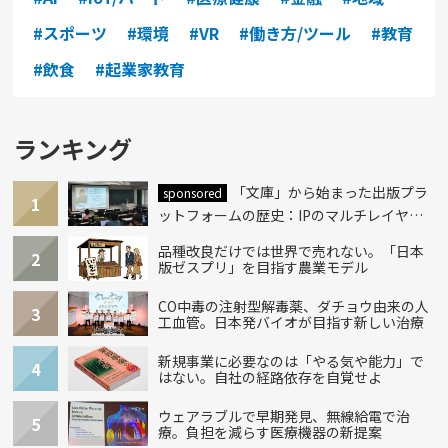
#スポーツ
#環境
#VR
#働き方/ツール
#教育
#飲食
#起業家教育
ランキング
「文庫」から始まった出版プラ
sponsored
1
ットフォームの歴史：IPのマルチレイヤー
化とAI時代への挑戦
品種改良だけでは世界で売れない。「日本
2
版ゼスプリ」を目指す農業モデル
CO中毒の注射型解毒薬、ダチョウ由来の人
3
工血管。日本発バイオが目指す新しい治療
新規事業に必要なのは「やる気や能力」で
4
はない。自社の経路依存を自覚せよ
ウェアラブルで早期発見、無線給電で治
5
療。負担を減らす医療機器の新提案