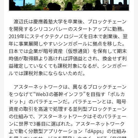
渡辺氏は慶應義塾大学を卒業後、ブロックチェーン
を開発するシリコンバレーのスタートアップに勤務。
2019年にステイクテクノロジーズを日本で創業後、翌
年に事業展開しやすいシンガポールに拠点を移した。
日本では企業が暗号資産（仮想通貨）を保有して期末
時価が取得額より高ければ評価益とされ、換金せず利
益確定していなくても課税対象になるが、シンガポー
ルでは課税対象にならないためだ。
アスターネットワークは、異なるブロックチェーン
をつなげて“Web3の基幹インフラ”を目指す「ポルカ
ドット」のパラチェーンだ。パラチェーンとは、暗号
資産の取引を高速で処理する並列型ブロックチェーン
の仕組みで、アスターネットワークはそのパラチェー
ンに世界で3番目に選ばれた。アスターネットワーク
上で動く分散型アプリケーション「dApps」の仕組み