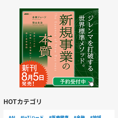
HOTカテゴリ
#AI
#IoT/ハード
#医療健康
#金融
#地域