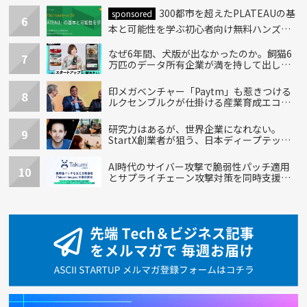
300都市を超えたPLATEAUの基
sponsored
6
本と可能性を学ぶ初心者向け無料ハンズオ
ン開催！
なぜ6年間、犬版が出なかったのか。飼猫6
7
万匹のデータ所有企業が満を持して出し
た“犬用”「うちの子」の首輪
印メガベンチャー「Paytm」も惹きつける
8
ルクセンブルクが仕掛ける産業育成エコシ
ステム
研究力はあるが、世界企業になれない。
9
StartX創業者が狙う、日本ディープテック
の再設計
AI時代のサイバー攻撃で脆弱性パッチ適用
10
とサプライチェーン攻撃対策を同時支援す
る新機能