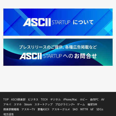
TOP
ASCII倶楽部
ビジネス
TECH
デジタル
iPhone/Mac
ホビー
自作PC
AV
アキバ
スマホ
Steam
スタートアップ
プログラミング+
ゲーム
格安SIM
倶楽部情報局
アスキーTV
家電ASCII
アスキーグルメ
SAO
MITTR
IoT
SDGs
地方活性