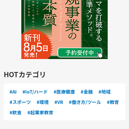
HOTカテゴリ
#AI
#IoT/ハード
#医療健康
#金融
#地域
#スポーツ
#環境
#VR
#働き方/ツール
#教育
#飲食
#起業家教育