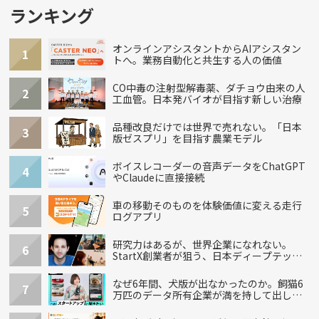
ランキング
オンラインアシスタントからAIアシスタン
1
トへ。業務自動化と共生する人の価値
CO中毒の注射型解毒薬、ダチョウ由来の人
2
工血管。日本発バイオが目指す新しい治療
品種改良だけでは世界で売れない。「日本
3
版ゼスプリ」を目指す農業モデル
ボイスレコーダーの音声データをChatGPT
4
やClaudeに直接接続
車の移動そのものを体験価値に変える走行
5
ログアプリ
研究力はあるが、世界企業になれない。
6
StartX創業者が狙う、日本ディープテック
の再設計
なぜ6年間、犬版が出なかったのか。飼猫6
7
万匹のデータ所有企業が満を持して出し
た“犬用”「うちの子」の首輪