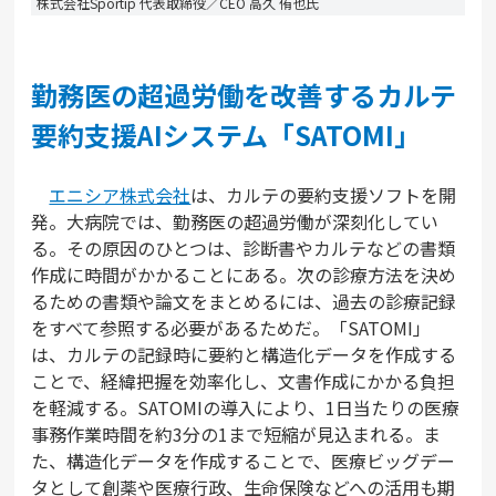
株式会社Sportip 代表取締役／CEO 高久 侑也氏
勤務医の超過労働を改善するカルテ
要約支援AIシステム「SATOMI」
エニシア株式会社
は、カルテの要約支援ソフトを開
発。大病院では、勤務医の超過労働が深刻化してい
る。その原因のひとつは、診断書やカルテなどの書類
作成に時間がかかることにある。次の診療方法を決め
るための書類や論文をまとめるには、過去の診療記録
をすべて参照する必要があるためだ。「SATOMI」
は、カルテの記録時に要約と構造化データを作成する
ことで、経緯把握を効率化し、文書作成にかかる負担
を軽減する。SATOMIの導入により、1日当たりの医療
事務作業時間を約3分の1まで短縮が見込まれる。ま
た、構造化データを作成することで、医療ビッグデー
タとして創薬や医療行政、生命保険などへの活用も期