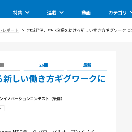
特集
連載
動画
カテゴリ
ートアップ
グローバルイベントピックアップ
このスタートアップに聞きたい
IoT/ハード
トレポート
地域経済、中小企業を助ける新しい働き方ギグワークに
TUP
日本で核融合は産業になるのか。商用化の条件とは
ASCII STARTUP ライトニングトーク
地域
埼玉県のイノベーション創出拠点「渋沢MIX」
JID 2025 by ASCII STARTUP
VR
催の分散型ス
SusHi Tech Tokyo 2026で見えた実装フェーズの技
5回
26回
最新
践ガイド
ASCII STARTUP ACADEMY
術
飲食
る新しい働き方ギグワークに
オープンイノベーションコンテスト（後編）
ト
esents NTTデータ グローバルオープンイノベ