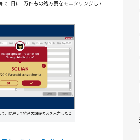
院で1日に1万件もの処方箋をモニタリングして
して、間違って統合失調症の薬を入力したと