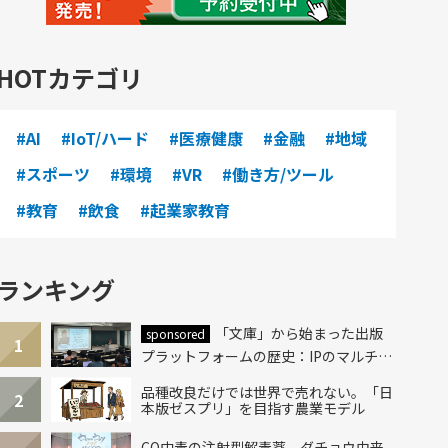
HOTカテゴリ
#AI
#IoT/ハード
#医療健康
#金融
#地域
#スポーツ
#環境
#VR
#働き方/ツール
#教育
#飲食
#起業家教育
ランキング
「文庫」から始まった出版
sponsored
1
プラットフォームの歴史：IPのマルチレ
イヤー化とAI時代への挑戦
品種改良だけでは世界で売れない。「日
2
本版ゼスプリ」を目指す農業モデル
CO中毒の注射型解毒薬、ダチョウ由来