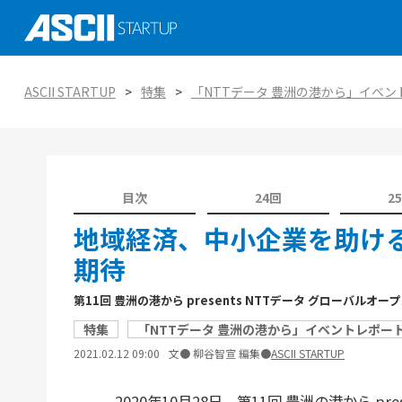
社会実装に向けた研究、技術 大学発スタ
ASCII STARTUP イベントピックアップ
がつくる未来を知る
AI
ASCII STARTUP
特集
「NTTデータ 豊洲の港から」イベン
ASCII STARTUP特別編集版「ASCII STAR
ASCII STARTUP TechDay 2025
tabloid」
金融
エコシステムの潮流
ASCII STARTUP 今週のイチオシ！
環境
ViennaUP、オーストリア・ウィーン開
目次
24回
2
オープンイノベーション入門：手引きと実
タートアップフェス
教育
地域経済、中小企業を助け
期待
第11回 豊洲の港から presents NTTデータ グローバル
特集
「NTTデータ 豊洲の港から」イベントレポー
2021.02.12 09:00
文● 柳谷智宣 編集●
ASCII STARTUP
2020年10月28日、第11回 豊洲の港から pr