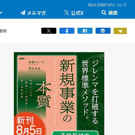
ASCII STARTUPについて
メルマガ
公式X
検索
未来を変える科学技術を追え！大学発の地味推しテ
JID 2026 by ASCII STARTUP
ック
医療健康
期待
STARTUP×知財戦略
羽山友治の【新規事業が動く思考スイッチ】
スポーツ
ICTスタートアップリーグ
マスク・ド・アナライズのスタートアップ！人事！
働き方/ツール
堺市・中百舌鳥の社会課題解決型イノベーション
JAPAN INNOVATION DAY 2024
起業家教育