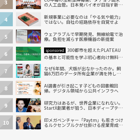
3
の人工血管。日本発バイオが目指す新し
い治療
新規事業に必要なのは「やる気や能力」
4
ではない。自社の経路依存を自覚せよ
ウェアラブルで早期発見、無線給電で治
5
療。負担を減らす医療機器の新提案
300都市を超えたPLATEAU
sponsored
6
の基本と可能性を学ぶ初心者向け無料ハ
ンズオン開催！
なぜ6年間、犬版が出なかったのか。飼
7
猫6万匹のデータ所有企業が満を持して
出した“犬用”「うちの子」の首輪
AI選書が引き起こす子どもの図書館回
8
帰。デジタル領域から公共インフラへ
研究力はあるが、世界企業になれない。
9
StartX創業者が狙う、日本ディープテッ
クの再設計
印メガベンチャー「Paytm」も惹きつけ
10
るルクセンブルクが仕掛ける産業育成エ
コシステム