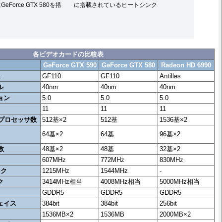
GeForce GTX 580を搭
に搭載されているヒートシンク
各ビデオカードの比較表
GeForce GTX 590
GeForce GTX 580
Radeon HD 6990
ム
GF110
GF110
Antilles
ル
40nm
40nm
40nm
ョン
5.0
5.0
5.0
11
11
11
プロセッサ数
512基×2
512基
1536基×2
64基×2
64基
96基×2
数
48基×2
48基
32基×2
ク
607MHz
772MHz
830MHz
ック
1215MHz
1544MHz
-
ク
3414MHz相当
4008MHz相当
5000MHz相当
GDDR5
GDDR5
GDDR5
ェイス
384bit
384bit
256bit
1536MB×2
1536MB
2000MB×2