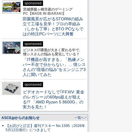
sponsored
茨城県龍ヶ崎市産のゲーミング
PC【MADE IN IBARAKI】
田園風景が広がるSTORMの組み
立て工場を見学！プロの早組み
（しかも丁寧）とBTO PCならで
はの特注PCパーツに大興奮
sponsored
ビジネスIT環境が大きく変わる中で、
情シスさんの悩みも変化している？
「IT機器が高すぎる」「熟練メン
バー不在で分からない」… 情シス
さんの“現場の悩み”をエンジニア3
人に聞いてみた
sponsored
ビデオカードなしで｢FFXIV: 黄金
のレガシー｣の60fps超えが狙え
る!? 「AMD Ryzen 5 8600G」の
実力を見た！
ASCII.jpからのお知らせ
一覧へ
【お詫びと訂正】週刊アスキー No.1595（2026年
5月12日発行）につきまして