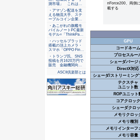
nForce200、両側に
測市場」 これは…
載する
・アマゾン配送を支
える物流大手、ステ
ーブルコイン企業…
・あこがれの旗艦モ
バイルノートPC最新
モデル=「ThinkPa…
GPU
・ハッセルブラッド
搭載の頂上カメラ・
コードネー
スマホ「OPPO Fin…
プロセスルー
・トランプ氏、SNS
投稿を月1620万円で
シェーダバージ
販売 金融機関向…
DirectX対応
ASCII倶楽部とは
シェーダ/ストリーミング
テクスチャ
ユニット数
ROPユニット
コアクロッ
シェーダクロ
メモリクロッ
メモリ種別
メモリインターフ
メモリ容量