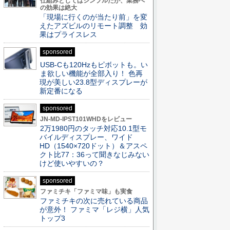
仕組みとしてはシンプルだが、業務へ
の効果は絶大
「現場に行くのが当たり前」を変
えたアズビルのリモート調整 効
果はプライスレス
sponsored
USB-Cも120Hzもピボットも。い
ま欲しい機能が全部入り！ 色再
現が美しい23.8型ディスプレーが
新定番になる
sponsored
JN-MD-IPST101WHDをレビュー
2万1980円のタッチ対応10.1型モ
バイルディスプレー、ワイド
HD（1540×720ドット）＆アスペ
クト比77：36って聞きなじみない
けど使いやすいの？
sponsored
ファミチキ「ファミマ味」も実食
ファミチキの次に売れている商品
が意外！ ファミマ「レジ横」人気
トップ3