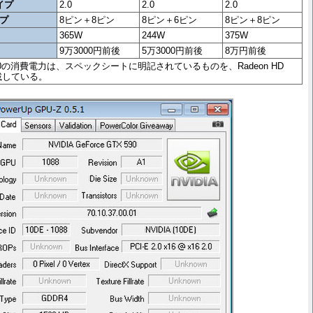
タイプ
2.0
2.0
2.0
イプ
8ピン＋8ピン
8ピン＋6ピン
8ピン＋8ピン
365W
244W
375W
9万3000円前後
5万3000円前後
8万円前後
90/580の消費電力は、スペックシートに明記されているものを、Radeon HD
載している。