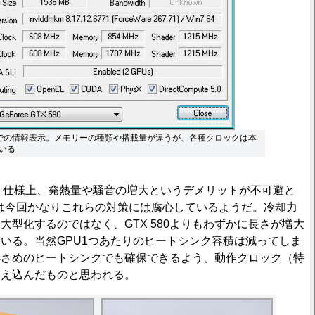
5.1」での情報表示。メモリーの種類や搭載量が違うが、各種クロックは本
いる
う仕様上、発熱量や騒音の増大というデメリットが不可避と
IAは今回かなりこれらの対策には腐心しているようだ。冷却力
大型化するのではなく、GTX 580よりもわずかに長さが増大
いる。当然GPU1つあたりのヒートシンク容積は減ってしま
小さめのヒートシンクでも確保できるよう、動作クロック（特
抑え込んだものと思われる。