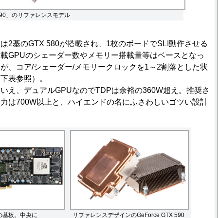
TX 590」のリファレンスモデル
には2基のGTX 580が搭載され、1枚のボードでSLI動作させる
載GPUのシェーダー数やメモリー搭載量等はベースとなっ
するが、コア/シェーダー/メモリークロックを1～2割落とした状
（下表参照）。
え、デュアルGPUなのでTDPは余裕の360W超え。推奨さ
力は700W以上と、ハイエンドの名にふさわしいゴツい設計
590の基板。中央に
リファレンスデザインのGeForce GTX 590