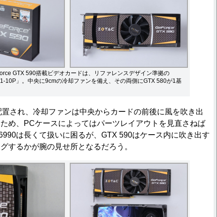
orce GTX 590搭載ビデオカードは、リファレンスデザイン準拠の
0501-10P」。中央に9cmの冷却ファンを備え、その両側にGTX 580が1基
配置され、冷却ファンは中央からカードの前後に風を吹き出
ため、PCケースによってはパーツレイアウトを見直さねば
6990は長くて扱いに困るが、GTX 590はケース内に吹き出す
ングするかが腕の見せ所となるだろう。