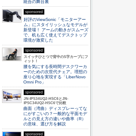
統合の舞台裏
sponsored
好評のViewSonic「モニターアー
ム」にスタイリッシュなモデルが
新登場！ アームの動きがスムーズ
で、机も広く使えてデスクトップ
環境が激変した
sponsored
スイッチひとつで背中のS字カーブにフ
ィット！
腰を気にする長時間デスクワーカ
ーのための次世代チェア。理想の
座り心地を実現する「LiberNovo
Omni Pro」
sponsored
JN-IPS34UQ2-HSC6とJN-
IPSC34UQ2-HSC6で比較
曲面（湾曲）ディスプレーってな
にがすごいの？一般的な平面モデ
ルとの見え方の違いや曲率（R）
の意味、選び方を解説
sponsored