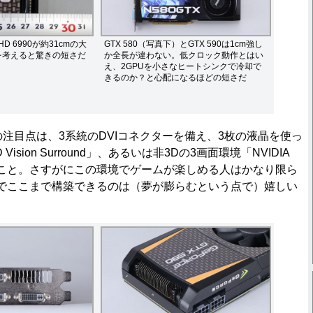
D 6990が約31cmの大
GTX 580（写真下）とGTX 590は1cm強し
を考えると驚きの短さだ
か全長が違わない。低クロック動作とはい
え、2GPUを小さなヒートシンクで冷却で
きるのか？と心配になるほどの短さだ
注目点は、3系統のDVIコネクターを備え、3枚の液晶を使っ
D Vision Surround」、あるいは非3Dの3画面環境「NVIDIA
応したこと。さすがにこの環境でゲームが楽しめる人はかなり限ら
でここまで構築できるのは（夢が膨らむという点で）嬉しい