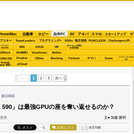
Phone/Mac
自動車
ホビー
自作PC
AV
アキバ
スマホ
ゲ
スタートアップ
アスキー
TeamLeaders
プログラミング+
SDGs
地方活性
PUACL2026
ChallengersJP
パソコン
ゲーミングPC
MSI
ASUS
HP
STORM
SEVEN
ASRock
HUAWEI
ViewSonic
Belkin
ソフトバンクの
Dropbox
CData
Backlog
Fortinet
ヤマハ
Zoom
ORACOM
IoT
brand
pCloud
new ME!
前へ
1
2
3
次へ
ク
第108回
GTX 590」は最強GPUの座を奪い返せるのか？
分更新
文● 加藤 勝明
お気に入り
一覧