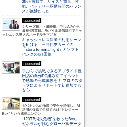
386H搭載で、サイズと重量、性
能、バッテリー駆動時間のバラン
スが絶妙だった
sponsored
シリーズ最小・最軽量、申し込みから
最短4営業日。モバイル通信対応でキャ
ッシュレス導入のハードルを下げる
キャッシュレス決済の利用シーン
を広げる 三井住友カードの
「stera terminal light」とソフト
バンクのIoT回線
sponsored
手ぶらで挑戦できるアプライド豊
田店の自作PC組み立てイベント
で感動の完成体験を！ プロのスタ
ッフによるサポートで初参加でも
安心
sponsored
ガバナンスの徹底で安全を担保し、AI
活用の促進で目指すのは“トレジャー
Box”という成長エンジン
“120TB消失危機”を救ったBox。
ゼネラルが挑むグローバルデータ