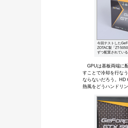
今回テストしたGeF
ZOTAC製「ZT-5
ずつ配置されている
GPUは基板両端に
すことで冷却を行なう
ならないだろう。HD 
熱風をどうハンドリ