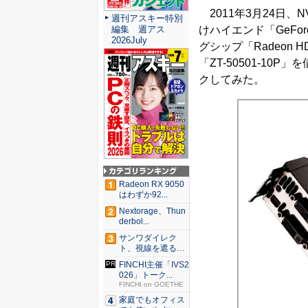
2011年3月24日、
週刊アスキー特別
けハイエンド「GeFor
編集 週アス
2026July
グシップ「Radeon 
「ZT-50501-1
クしてみた。
Radeon RX 9050
はわずか92...
Nextorage、Thun
derbol...
サンワダイレク
ト、視線を遮るフ
ェルト製デ...
FINCHI主催「IVS2
026」トーク...
FINCHI on GOETHE
家庭でもオフィス