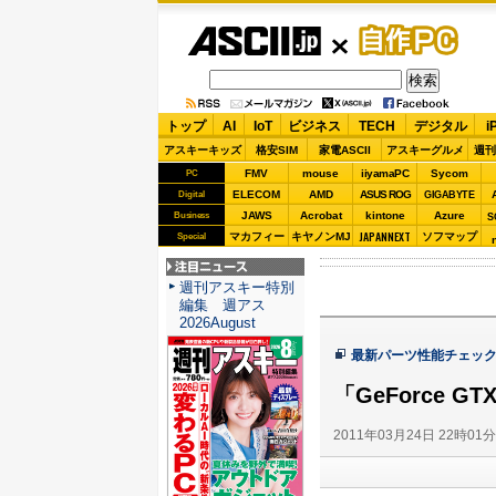
ASCII.jp
自作PC
トップ
AI
IoT
ビジネス
TECH
デジタル
i
アスキーキッズ
格安SIM
家電ASCII
アスキーグルメ
週刊
FMV
mouse
iiyamaPC
Sycom
PC
ELECOM
AMD
ASUS ROG
Digital
GIGABYTE
JAWS
Acrobat
kintone
Azure
Business
S
JAPANNEXT
マカフィー
キヤノンMJ
ソフマップ
Special
注目ニュース
週刊アスキー特別
編集 週アス
2026August
最新パーツ性能チェッ
「GeForce 
2011年03月24日 22時01