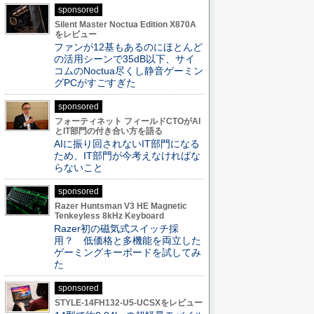
sponsored
Silent Master Noctua Edition X870A
をレビュー
ファンが12基もあるのにほとんど
の活用シーンで35dB以下、サイ
コムのNoctua尽くし静音ゲーミン
グPCがすごすぎた
sponsored
フォーティネット フィールドCTOがAI
とIT部門の付き合い方を語る
AIに振り回されないIT部門になる
ため、IT部門が今考えなければな
らないこと
sponsored
Razer Huntsman V3 HE Magnetic
Tenkeyless 8kHz Keyboard
Razer初の磁気式スイッチ採
用？ 低価格と多機能を両立した
ゲーミングキーボードを試してみ
た
sponsored
STYLE-14FH132-U5-UCSXをレビュー