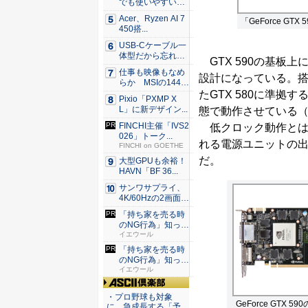
でも使いやすい
Syno...
Acer、Ryzen AI 7
「GeForce G
450搭...
USB-Cケーブル一
体型だから忘れな
GTX 590の基板上
い！...
仕事も映像もなめ
設計になっている。搭
らか MSIの144H
z...
たGTX 580に準拠
Pixio「PXMP X
L」に新デザイン...
態で動作させている
FINCHI主催「IVS2
低クロック動作とはい
026」トーク...
れる電源ユニットの出
FINCHI on GOETHE
だ。
大型GPUも余裕！
HAVN「BF 36...
サンワサプライ、
4K/60Hzの2画面
出...
「持ち家を売る時
のNG行為」知って
るだけ...
イエウール
「持ち家を売る時
のNG行為」知って
るだけ...
イエウール
ASCII倶楽部
・プロ野球も対象
GeForce GTX 
に、急成長する「予