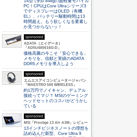
14型で約0.84kgの超軽量モバイル
PC！CPUはCore Ultraシリーズ3
でディスプレーはOLED（有機
EL）、バッテリー駆動時間は13
時間超え。もう欲しくなる要素し
か見つからないッ！
sponsored
ADATA（エイデータ）
「AD5U480016G-D」
価格高騰の今こそ「安心できる」
メモリを。信頼と実績のADATA
DDR5メモリを導入しよう
sponsored
エムエスアイコンピュータージャパン
「MAESTRO 500 WIRELESS」
約1万円でノイキャン、デュアル
接続ってマジ？ MSIのゲーミング
ヘッドセットのコスパがどうかし
ている
sponsored
MSI「Prestige 13 AI+ A3M」レビュー
13インチビジネスノートの理想を
詰め込んだ新型、Core Ultra 9