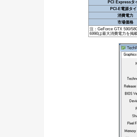
PCI Express
PCI-E電源タ
消費電力
市場価格
注：GeForce GTX 5
6990は最大消費電力を掲