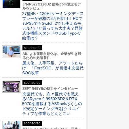
JN-IPS27G120U2 価格.com限定モデ
ルをレビュー
27型4K・120Hzゲーミングディス
プレーが破格の3万円切り！PCで
もPS5でもSwitch 2でも使えるモ
デルだけど買っても大丈夫？昇降
式多機能スタンドやUSB Typc-C
給電は？
sponsored
AIによる運用自動化は、企業が生き残
るための必須条件
属人化、人手不足、アラートだら
け 「FortiSOC」が目指す次世代
SOC改革
sponsored
ZEFT R65YBの魅力をインタビュー
次世代でも、次々世代でも戦え
る!?Ryzen 9 9950X3D2＆RTX
5070を搭載するASRock尽くしの
ド安定ゲーミングPCはクリエイ
ティブな作業もどんとこい
sponsored