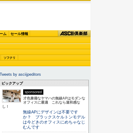
ーム
セール情報
ソフクリ
Tweets by asciijpeditors
ピックアップ
sponsored
才色兼備なヤマハの無線APはモダンな
オフィスに最適 これなら違和感な
し！
無線APにデザインは不要です
か？ ブラックスケルトンモデル
は今どきのオフィスにめちゃなじ
むんです