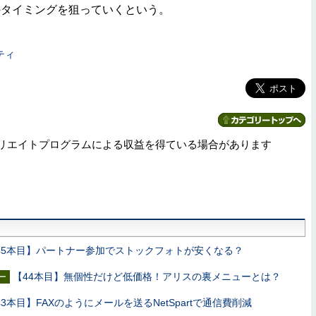
のタイミングを狙っていくという。
ティ
リエイトプログラムによる収益を得ている場合があります
45本目】パートナー参加でストックフォトが安くなる？
【44本目】無個性だけど低価格！アリスの裏メニューとは？
ー
43本目】FAXのようにメールを送るNetSpartで通信費削減