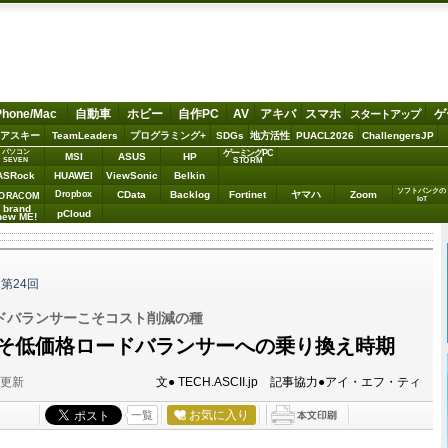
Phone/Mac
自動車
ホビー
自作PC
AV
アキバ
スマホ
ゲ
スタートアップ
アスキー
TeamLeaders
プログラミング+
SDGs
地方活性
PUACL2026
ChallengersJP
パソコン
ゲーミングPC
MSI
ASUS
HP
STORM
SEVEN
ASRock
HUAWEI
ViewSonic
Belkin
ソフトバンクの
Dropbox
CData
Backlog
Fortinet
ヤマハ
Zoom
ORACOM
IoT
brand
pCloud
new ME!
第24回
ドバランサーこそコスト削減の種
こそ低価格ロードバランサーへの乗り換え時期
分更新
文● TECH.ASCII.jp 記事協力●アイ・エフ・ティ
お気に入り
一覧