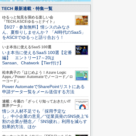
TECH 最新連載・特集一覧
ゆるっと知見を深める楽しい会
「TECH.ASCII ゆるっとナイト」
【8/27・参加無料】情シスのみなさ
ん、夏祭りしませんか？ 「AI時代のSaaS」
をASCIIでゆるっと語り合おう！
いま本当に使えるSaaS 100選
いま本当に使えるSaaS 100選【定番
編】 エントリー17～20は
Sansan、Chatwork【Tier付け】
松本典子の「はじめよう！Azure Logic
Apps／Power Automateでノーコード／ロ
ーコード」
Power AutomateでSharePointリストにある
申請データ一覧をメール送信する方法
連載：今週の「ざっくり知っておきたいIT
業界データ」
情シス人材不足でも「採用予定な
し」中小企業の意見／“従業員発のSNS炎上”6
割の企業が懸念／「SNS疲れ」利用を減らす
効果的方法、ほか