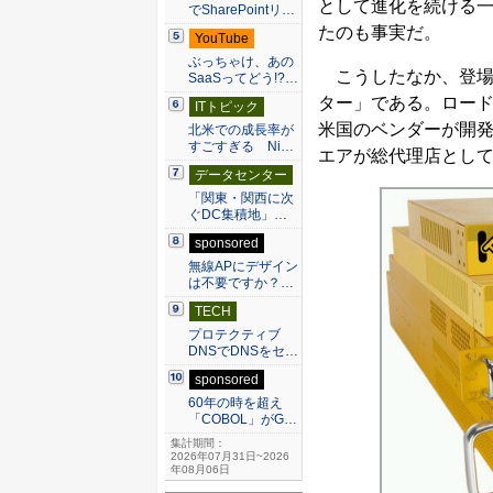
として進化を続ける
でSharePointリ…
たのも事実だ。
YouTube
ぶっちゃけ、あの
こうしたなか、登場
SaaSってどう!?…
ター」である。ロード
ITトピック
米国のベンダーが開発
北米での成長率が
すごすぎる Ni…
エアが総代理店とし
データセンター
「関東・関西に次
ぐDC集積地」…
sponsored
無線APにデザイン
は不要ですか？…
TECH
プロテクティブ
DNSでDNSをセ…
sponsored
60年の時を超え
「COBOL」がG…
集計期間：
2026年07月31日~2026
年08月06日