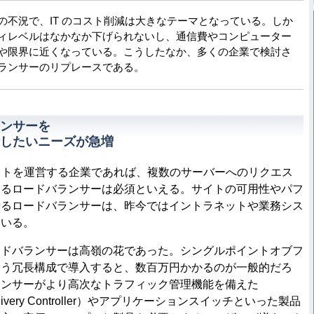
の不況で、IT のコスト削減は大きなテーマとなっている。しか
ィレベルはなかなか下げられないし、通信費やコンピューター
や限界に近くなっている。こうしたなか、多くの企業で検討さ
ランサーのリプレースである。
ンサーを
したいニーズが急増
イトを運営する企業であれば、複数のサーバーへのリクエス
けるロードバランサーは必須といえる。サイトの可用性やパフ
せるロードバランサーは、昨今ではイントラネットや業務シス
ている。
ドバランサーは高嶺の花であった。シングルポイントオブフ
よう冗長構成で導入すると、数百万円かかるのが一般的だろ
ランサーがより高次なトラフィック管理機能を備えた
n Delivery Controller）やアプリケーションスイッチといった製品