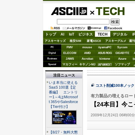
ASCII.jp
TECH
トップ
AI
IoT
ビジネス
TECH
デジタル
i
アスキーキッズ
格安SIM
家電ASCII
アスキーグルメ
週刊
FMV
mouse
iiyamaPC
Sycom
PC
ELECOM
AMD
ASUS ROG
Digital
GIGABYTE
JAWS
Acrobat
kintone
Azure
Business
S
JAPANNEXT
マカフィー
キヤノンMJ
ソフマップ
Special
注目ニュース
いま本当に使える
コスト削減100本ノック
SaaS 100選【定
番編】 エントリ
有力製品の増えるロー
ー1～4はMicrosof
t 365やSalesforce
【24本目】今
【Tier付け】
2009年12月24日 06時00
【8/27・無料大懇