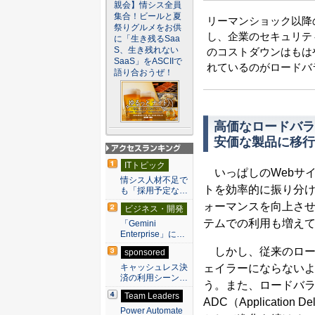
親会】情シス全員
集合！ビールと夏
リーマンショック以降
祭りグルメをお供
し、企業のセキュリテ
に「生き残るSaa
S、生き残れない
のコストダウンはもは
SaaS」をASCIIで
れているのがロードバ
語り合おうぜ！
高価なロードバラ
安価な製品に移行
アクセスランキン
ITトピック
グ
いっぱしのWebサ
情シス人材不足で
トを効率的に振り分
も「採用予定な…
ォーマンスを向上さ
ビジネス・開発
テムでの利用も増え
「Gemini
Enterprise」に…
しかし、従来のロー
sponsored
ェイラーにならない
キャッシュレス決
済の利用シーン…
う。また、ロードバ
Team Leaders
ADC（Applicatio
Power Automate