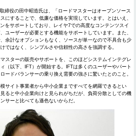
表取締役の田中昭造氏は、「ロードマスターはオープンソース
ースにすることで、低廉な価格を実現しています。とはいえ、
ョンをサポートしており、レイヤ7での高度なコンテンツスイ
ど、ユーザーが必要とする機能をサポートしています。また、
で、余計なオプションもなく、ソースが単一なので不具合も少
だけではなく、シンプルさや信頼性の高さを強調する。
マスターの販売やサポートを、このほどシステムインテグレ
ィ（以下、IFT）が開始する。IFTは多くのユーザーやパート
、ロードバランサーの乗り換え需要の強さに驚いたとのこと。
模サイト事業者から中小企業まですべてを網羅できるとい
を見ると中小企業向けと見られがちだが、負荷分散としての機
ランサーと比べても遜色ないからだ。