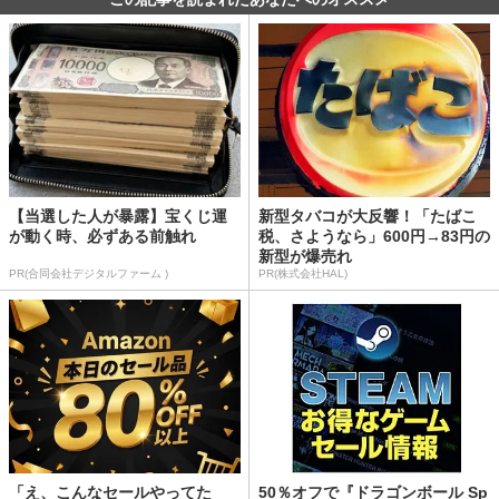
【当選した人が暴露】宝くじ運
新型タバコが大反響！「たばこ
が動く時、必ずある前触れ
税、さようなら」600円→83円の
新型が爆売れ
PR(合同会社デジタルファーム )
PR(株式会社HAL)
「え、こんなセールやってた
50％オフで『ドラゴンボール Sp