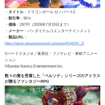
・
タイトル
：ドラゴンボール ゼノバース2
・
割引率
：90％
・
価格
：297円（2026年7月10日まで）
・
メーカー
：バンダイナムコエンターテインメント
・
製品URL
：
https://store.steampowered.com/app/454650/_2/
©バードスタジオ／集英社・フジテレビ・東映アニメー
ション
©Bandai Namco Entertainment Inc.
数々の賞を受賞した「ペルソナ」シリーズのアトラス
が贈るファンタジーRPG