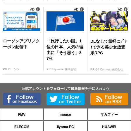
ル情報】
ール情報】
のセール情報】
AD
AD
AD
ローソンアプリ／ク
「旅行したい国」1
DLなしで気軽にﾌﾟﾚ
ーポン配信中
位の日本、人気の理
ｲできる美少女放置
由に「そう思う」8
系RPG
7%
PR ローソン
PR Skyrocket株式会社
PR C4 Connect株式会社
公式アカウントをフォローして最新情報を手に入れよう
FMV
mouse
マカフィー
ELECOM
iiyama PC
HUAWEI