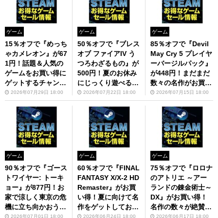
ゲーム
ゲーム
ゲーム
15％オフで『めっち
50％オフで『ブレス
85％オフで『Devil
ゃカメレオン』が67
オブ ファイアIV う
May Cry 5 プレイヤ
1円！話題＆人気の
つろわざるもの』が
ーバージルパック』
ゲームをお買い得に
500円！夏のお休み
が448円！まだまだ
ゲットするチャンス
にじっくり遊べるゲ
数々の名作がお買い
【Steam今週のセー
ームをピックアップ
得【Steam今週のセ
2026年07月29日 18:00
2026年07月22日 18:00
2026年07月15日 18:00
ル情報】
【Steam今週のセー
ール情報】
ル情報】
ゲーム
ゲーム
ゲーム
90％オフで『ゴース
60％オフで『FINAL
75％オフで『ロロナ
トワイヤー: トーキ
FANTASY X/X-2 HD
のアトリエ ～アー
ョー』が877円！お
Remaster』がお買
ランドの錬金術士～
家で涼しく東京の危
い得！夏に向けて名
DX』がお買い得！
機に立ち向かおう
作をゲットしておこ
名作の数々が絶賛セ
【Steam今週のセー
う【Steam今週のセ
ール中【Steam今週
2026年07月01日 18:00
2026年06月24日 18:00
2026年06月17日 18:00