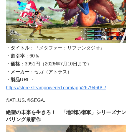
・
タイトル
：『メタファー：リファンタジオ』
・
割引率
：60％
・
価格
：3951円（2026年7月10日まで）
・
メーカー
：セガ（アトラス）
・
製品URL
：
https://store.steampowered.com/app/2679460/_/
©ATLUS. ©SEGA.
絶望の未来を生きろ！ 「地球防衛軍」シリーズナン
バリング最新作