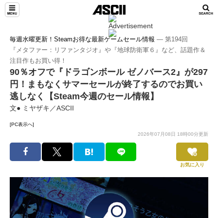
毎週水曜更新！Steamお得な最新ゲームセール情報
― 第194回
『メタファー：リファンタジオ』や『地球防衛軍６』など、話題作＆
注目作もお買い得！
90％オフで『ドラゴンボール ゼノバース2』が297
円！まもなくサマーセールが終了するのでお買い
逃しなく【Steam今週のセール情報】
文● ミヤザキ／ASCII
[PC表示へ]
2026年07月08日 18時00分更新
お気に入り