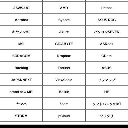
JAWS-UG
AMD
kintone
Acrobat
Sycom
ASUS ROG
キヤノンMJ
Azure
パソコンSEVEN
MSI
GIGABYTE
ASRock
SORACOM
Dropbox
CData
Backlog
Fortinet
ASUS
JAPANNEXT
ViewSonic
ソフマップ
brand new ME!
Belkin
HP
ヤマハ
Zoom
ソフトバンクのIoT
STORM
pCloud
ソフクリ