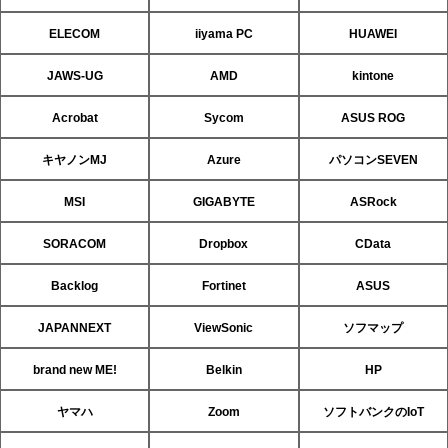
ELECOM
iiyama PC
HUAWEI
JAWS-UG
AMD
kintone
Acrobat
Sycom
ASUS ROG
キヤノンMJ
Azure
パソコンSEVEN
MSI
GIGABYTE
ASRock
SORACOM
Dropbox
CData
Backlog
Fortinet
ASUS
JAPANNEXT
ViewSonic
ソフマップ
brand new ME!
Belkin
HP
ヤマハ
Zoom
ソフトバンクのIoT