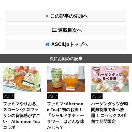
この記事の先頭へ
連載目次へ
ASCII.jpトップへ
次にお勧めの記事
グルメ
グルメ
グルメ
ファミマやりおる。
ファミマ×Afternoo
ハーゲンダッツが時
スコーン×クロワッ
n Teaに初のお酒！
間無制限で食べ放
サンの背徳感がすご
「シャルドネティー
題！ ニラックス4店
い Afternoon Tea
サワー」はどんな味
舗で期間限定
コラボ
かしら？