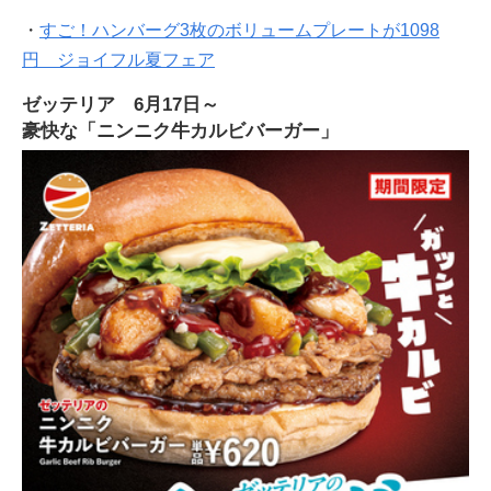
・
すご！ハンバーグ3枚のボリュームプレートが1098
円 ジョイフル夏フェア
ゼッテリア 6月17日～
豪快な「ニンニク牛カルビバーガー」