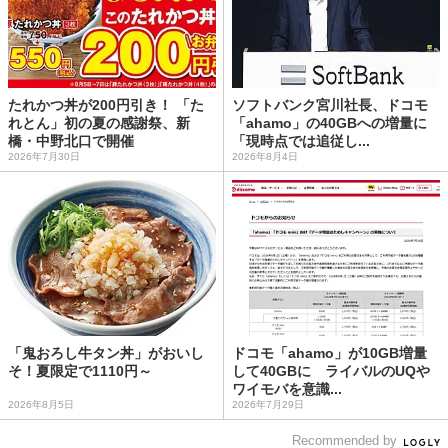
たれかつ丼が200円引き！ 「た
ソフトバンク宮川社長、ドコモ
れとん」初の夏の感謝祭、新
「ahamo」の40GBへの増量に
橋・中野北口で開催
「現時点では追従し...
2026年7月30日
2026年8月4日
「鬼おろし牛タン丼」がおいし
ドコモ「ahamo」が10GB増量
そ！夏限定で1110円～
して40GBに ライバルのUQや
ワイモバを意識...
2026年8月5日
2026年7月29日
Recommended by