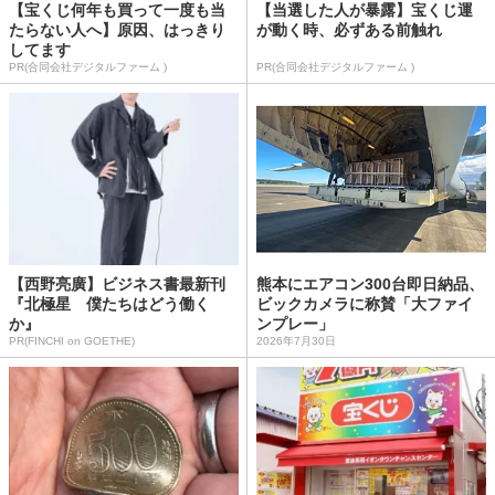
【宝くじ何年も買って一度も当
【当選した人が暴露】宝くじ運
たらない人へ】原因、はっきり
が動く時、必ずある前触れ
してます
PR(合同会社デジタルファーム )
PR(合同会社デジタルファーム )
【西野亮廣】ビジネス書最新刊
熊本にエアコン300台即日納品、
『北極星 僕たちはどう働く
ビックカメラに称賛「大ファイ
か』
ンプレー」
PR(FINCHI on GOETHE)
2026年7月30日