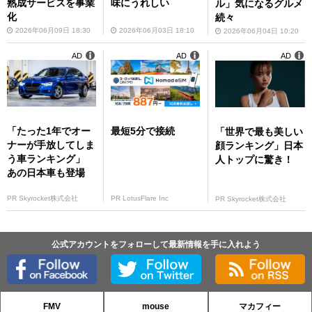
熟成サービスを事業
味にうれしい
ル」気になるグルメ
化
続々
2026年06月09日 18:30
2026年06月03日 18:10
2026年06月04日 10:20
AD
AD
AD
「たった1年でオー
最短5分で接続
「世界で最も美しい
ナーが手放してしま
顔ランキング」日本
う車ランキング」
人トップに驚き！
あの日本車も登場
PR Skyrocket株式会社
PR LotusFlare Inc
PR Skyrocket株式会社
公式アカウントをフォローして最新情報を手に入れよう
FMV
mouse
マカフィー