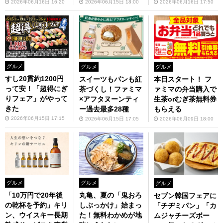
2026年06月16日 16:20
2026年06月15日 18:00
2026年06月16日 17:50
グルメ
グルメ
グルメ
すし20貫約1200円
本日スタート！ フ
スイーツもパンも紅
って安！「超得にぎ
ァミマの弁当購入で
茶づくし！ファミマ
りフェア」がやって
生茶orむぎ茶無料券
×アフタヌーンティ
きた
もらえる
ー過去最多28種
2026年06月15日 17:15
2026年06月09日 18:00
2026年06月15日 17:05
グルメ
グルメ
グルメ
「10万円で20年後
丸亀、夏の「鬼おろ
セブン韓国フェアに
の乾杯を予約」キリ
しぶっかけ」始まっ
「チヂミパン」「カ
ン、ウイスキー長期
た！無料わかめが地
ムジャチーズボー