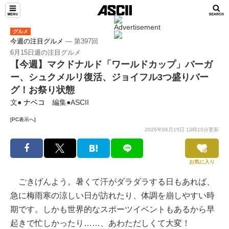
グルメ
今週の注目グルメ
― 第397回
6月15日週の注目グルメ
【今週】マクドナルド「ワールドカップ」バーガ
ー、シュクメルリ復活、ジョイフル3つ盛りバー
グ！お祭り状態
文●
ナベコ
編集●ASCII
[PC表示へ]
2026年06月15日 13時10分更新
お気に入り
ごきげんよう。暑くて汗がダラダラする日もあれば、
急に梅雨寒の涼しい日が訪れたり、体調を崩しやすい時
期です。しかも世界的なスポーツイベントもあるから早
起きで忙しかったり……、あわただしくて大変！