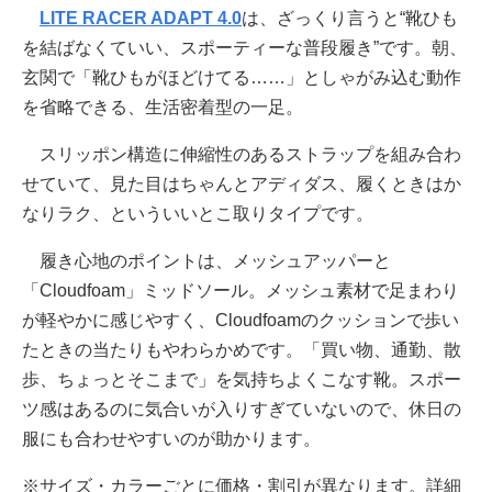
LITE RACER ADAPT 4.0
は、ざっくり言うと“靴ひも
を結ばなくていい、スポーティーな普段履き”です。朝、
玄関で「靴ひもがほどけてる……」としゃがみ込む動作
を省略できる、生活密着型の一足。
スリッポン構造に伸縮性のあるストラップを組み合わ
せていて、見た目はちゃんとアディダス、履くときはか
なりラク、といういいとこ取りタイプです。
履き心地のポイントは、メッシュアッパーと
「Cloudfoam」ミッドソール。メッシュ素材で足まわり
が軽やかに感じやすく、Cloudfoamのクッションで歩い
たときの当たりもやわらかめです。「買い物、通勤、散
歩、ちょっとそこまで」を気持ちよくこなす靴。スポー
ツ感はあるのに気合いが入りすぎていないので、休日の
服にも合わせやすいのが助かります。
※サイズ・カラーごとに価格・割引が異なります。詳細