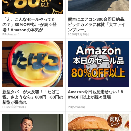
「え、こんなセールやってた
熊本にエアコン300台即日納品、
の？」80％OFF以上が続々登
ビックカメラに称賛「大ファイ
場！Amazonの本気が...
ンプレー」
PR(Amazon)
2026年7月30日
新型タバコが大反響！「たばこ
Amazon今日も見逃せない！8
税、さようなら」600円→83円の
0%OFF以上が続々登場
新型が爆売れ
PR(株式会社HAL)
PR(Amazon)