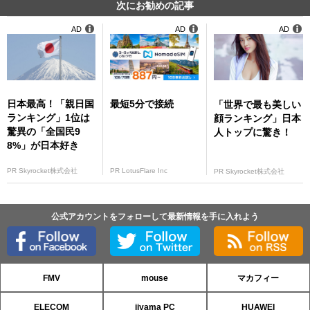
次にお勧めの記事
AD
AD
AD
日本最高！「親日国
最短5分で接続
「世界で最も美しい
ランキング」1位は
顔ランキング」日本
驚異の「全国民9
人トップに驚き！
8%」が日本好き
PR Skyrocket株式会社
PR LotusFlare Inc
PR Skyrocket株式会社
公式アカウントをフォローして最新情報を手に入れよう
FMV
mouse
マカフィー
ELECOM
iiyama PC
HUAWEI