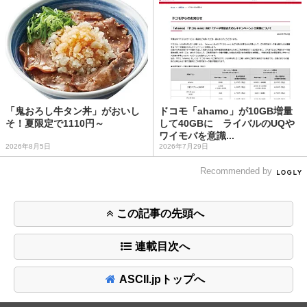
「鬼おろし牛タン丼」がおいし
ドコモ「ahamo」が10GB増量
そ！夏限定で1110円～
して40GBに ライバルのUQや
ワイモバを意識...
2026年8月5日
2026年7月29日
Recommended by
この記事の先頭へ
連載目次へ
ASCII.jpトップへ