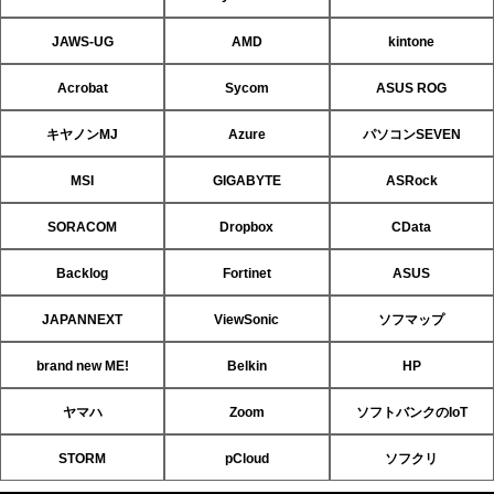
JAWS-UG
AMD
kintone
Acrobat
Sycom
ASUS ROG
キヤノンMJ
Azure
パソコンSEVEN
MSI
GIGABYTE
ASRock
SORACOM
Dropbox
CData
Backlog
Fortinet
ASUS
JAPANNEXT
ViewSonic
ソフマップ
brand new ME!
Belkin
HP
ヤマハ
Zoom
ソフトバンクのIoT
STORM
pCloud
ソフクリ