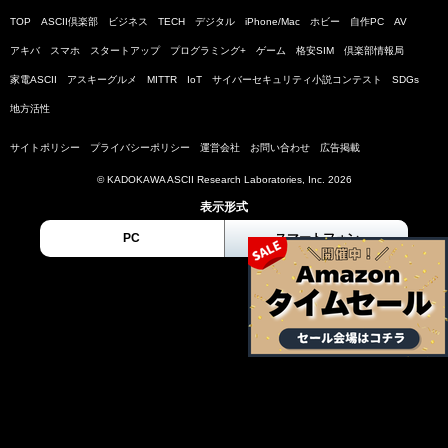
TOP
ASCII倶楽部
ビジネス
TECH
デジタル
iPhone/Mac
ホビー
自作PC
AV
アキバ
スマホ
スタートアップ
プログラミング+
ゲーム
格安SIM
倶楽部情報局
家電ASCII
アスキーグルメ
MITTR
IoT
サイバーセキュリティ小説コンテスト
SDGs
地方活性
サイトポリシー
プライバシーポリシー
運営会社
お問い合わせ
広告掲載
© KADOKAWA ASCII Research Laboratories, Inc. 2026
表示形式
PC
スマートフォン