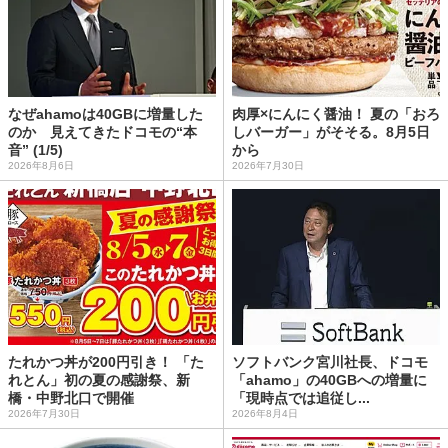
なぜahamoは40GBに増量した
肉厚×にんにく醤油！ 夏の「おろ
のか 見えてきたドコモの“本
しバーガー」がそそる。8月5日
音” (1/5)
から
2026年8月6日
2026年7月30日
たれかつ丼が200円引き！ 「た
ソフトバンク宮川社長、ドコモ
れとん」初の夏の感謝祭、新
「ahamo」の40GBへの増量に
橋・中野北口で開催
「現時点では追従し...
2026年7月30日
2026年8月4日