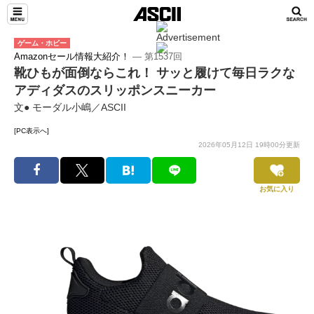
ゲーム・ホビー
Amazonセール情報大紹介！
― 第1537回
靴ひもが面倒ならこれ！ サッと履けて毎日ラクな
アディダスのスリッポンスニーカー
文● モーダル小嶋／ASCII
[PC表示へ]
2026年05月12日 19時00分更新
お気に入り