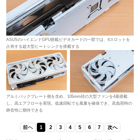
ASUSのハイエンドGPU搭載ビデオカードの一部では、4スロットを
占有する超大型ヒートシンクを搭載する
アルミバックプレート側を含め、105mm径の大型ファンを4基搭載
し、高エアフローを実現。低速回転でも風量を確保でき、高負荷時の
静音性に期待できる
前へ
1
2
3
4
5
6
7
次へ