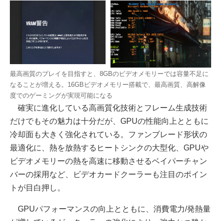
最高画質のプレイを目指すと、8GBのビデオメモリーでは容量不足に
なることが増える。16GBビデオメモリー搭載で、最高画質、高解像
度でのゲーミングが実現可能になる
確実に進化している高画質化技術とフレーム生成技術
だけでもその魅力は十分だが、GPUの性能向上とともに
冷却面も大きく強化されている。ファンブレード形状の
最適化に、熱を放熱するヒートシンクの大型化、GPUや
ビデオメモリーの熱を高速に移動させるベイパーチャン
バーの採用など、ビデオカードクーラーも注目のポイン
トが目白押し。
GPUパフォーマンスの向上とともに、消費電力/発熱量