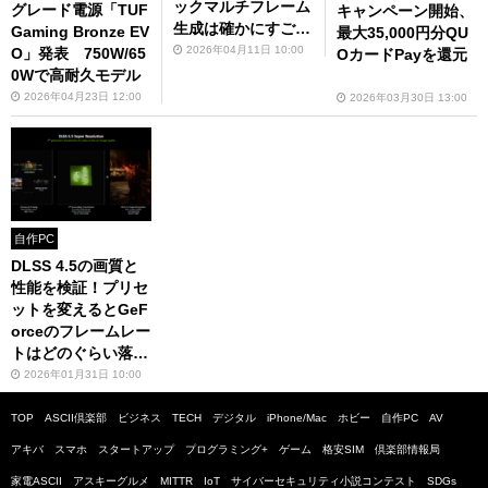
ックマルチフレーム
グレード電源「TUF
キャンペーン開始、
生成は確かにすごか
Gaming Bronze EV
最大35,000円分QU
った、でも弱点もあ
2026年04月11日 10:00
O」発表 750W/65
OカードPayを還元
った
0Wで高耐久モデル
2026年04月23日 12:00
2026年03月30日 13:00
自作PC
DLSS 4.5の画質と
性能を検証！プリセ
ットを変えるとGeF
orceのフレームレー
トはどのぐらい落ち
る？
2026年01月31日 10:00
TOP
ASCII倶楽部
ビジネス
TECH
デジタル
iPhone/Mac
ホビー
自作PC
AV
アキバ
スマホ
スタートアップ
プログラミング+
ゲーム
格安SIM
倶楽部情報局
家電ASCII
アスキーグルメ
MITTR
IoT
サイバーセキュリティ小説コンテスト
SDGs