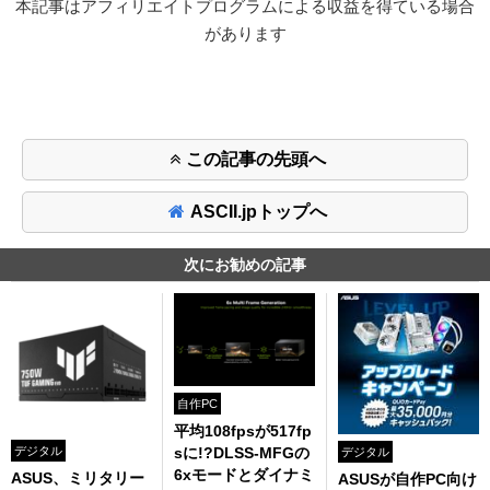
本記事はアフィリエイトプログラムによる収益を得ている場合
があります
この記事の先頭へ
ASCII.jpトップへ
次にお勧めの記事
自作PC
平均108fpsが517fp
デジタル
sに!?DLSS-MFGの
デジタル
6xモードとダイナミ
ASUS、ミリタリー
ASUSが自作PC向け