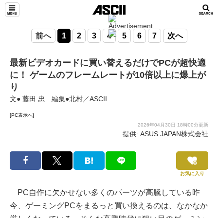
前へ
1
2
3
4
5
6
7
次へ
最新ビデオカードに買い替えるだけでPCが超快適
に！ ゲームのフレームレートが10倍以上に爆上が
り
文● 藤田 忠 編集●北村／ASCII
[PC表示へ]
2026年04月30日 18時00分更新
提供: ASUS JAPAN株式会社
お気に入り
PC自作に欠かせない多くのパーツが高騰している昨
今、ゲーミングPCをまるっと買い換えるのは、なかなか