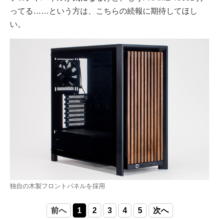
ってる……という方は、こちらの続報に期待してほし
い。
独自の木製フロントパネルを採用
前へ
1
2
3
4
5
次へ