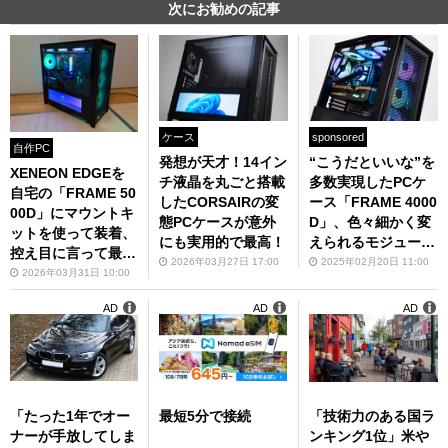
次にお勧めの記事
ケース
sponsored
自作PC
発想が天才！14イン
“こうだといいな”を
XENEON EDGEを
チ液晶を丸ごと搭載
多数実現したPCケ
自宅の「FRAME 50
したCORSAIRの変
ース「FRAME 4000
00D」にマウントキ
態PCケースが意外
D」、色々細かく変
ットを使って装着、
にも実用的で最高！
えられるモジュール
控え目に言って最高
式に注目！
2026年03月27日 17:00
2025年02月20日 11:00
だぜ
2026年03月31日 10:00
AD
AD
AD
「たった1年でオー
最短5分で接続
「技術力のある国ラ
ナーが手放してしま
ンキング1位」米や