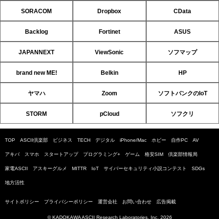
SORACOM
Dropbox
CData
Backlog
Fortinet
ASUS
JAPANNEXT
ViewSonic
ソフマップ
brand new ME!
Belkin
HP
ヤマハ
Zoom
ソフトバンクのIoT
STORM
pCloud
ソフクリ
TOP
ASCII倶楽部
ビジネス
TECH
デジタル
iPhone/Mac
ホビー
自作PC
AV
アキバ
スマホ
スタートアップ
プログラミング+
ゲーム
格安SIM
倶楽部情報局
家電ASCII
アスキーグルメ
MITTR
IoT
サイバーセキュリティ小説コンテスト
SDGs
地方活性
サイトポリシー
プライバシーポリシー
運営会社
お問い合わせ
広告掲載
© KADOKAWA ASCII Research Laboratories, Inc. 2026