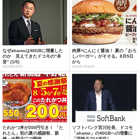
なぜahamoは40GBに増量した
肉厚×にんにく醤油！ 夏の「おろ
のか 見えてきたドコモの“本
しバーガー」がそそる。8月5日
音” (1/5)
から
2026年8月6日
2026年7月30日
たれかつ丼が200円引き！ 「た
ソフトバンク宮川社長、ドコモ
れとん」初の夏の感謝祭、新
「ahamo」の40GBへの増量に
橋・中野北口で開催
「現時点では追従し...