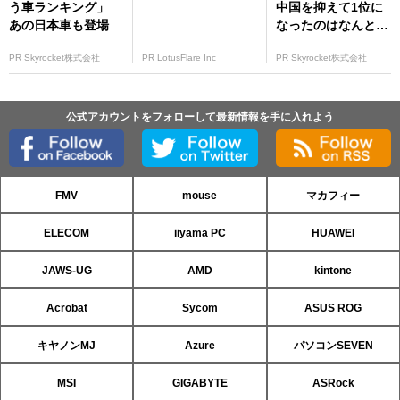
う車ランキング」
中国を抑えて1位に
あの日本車も登場
なったのはなんと…
PR Skyrocket株式会社
PR LotusFlare Inc
PR Skyrocket株式会社
公式アカウントをフォローして最新情報を手に入れよう
FMV
mouse
マカフィー
ELECOM
iiyama PC
HUAWEI
JAWS-UG
AMD
kintone
Acrobat
Sycom
ASUS ROG
キヤノンMJ
Azure
パソコンSEVEN
MSI
GIGABYTE
ASRock