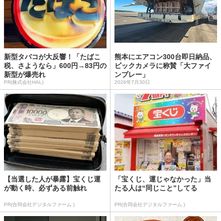
新型タバコが大反響！「たばこ
熊本にエアコン300台即日納品、
税、さようなら」600円→83円の
ビックカメラに称賛「大ファイ
新型が爆売れ
ンプレー」
PR(株式会社HAL)
2026年7月30日
【当選した人が暴露】宝くじ運
「宝くじ、運じゃなかった」当
が動く時、必ずある前触れ
たる人は“同じこと”してる
PR(合同会社デジタルファーム )
PR(合同会社デジタルファーム )