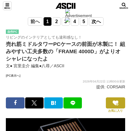
前へ
1
2
3
4
5
次へ
自作PC
リビングのインテリアとしても違和感なし！
売れ筋ミドルタワーPCケースの前面が木製に！ 組
みやすい工夫多数の「FRAME 4000D」がよりオ
シャレになったよ
文● 宮里圭介 編集●八尋／ASCII
[PC表示へ]
2026年04月22日 11時00分更新
提供: CORSAIR
お気に入り