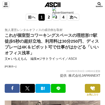
前へ
1
2
3
4
次へ
無人運営レンタルオフィスの成功例を取材
これが個室型コワーキングスペースの理想形!?駅
徒歩5秒の超好立地、利用料は30分250円、ディス
プレーは4K＆ピボット可で仕事がはかどる「いい
オフィス浅草」
文●
いちえもん
編集●
ジサトライッペイ
／ASCII
[PC表示へ]
2026年05月02日 10時00分更新
提供: 株式会社JAPANNEXT
お気に入り