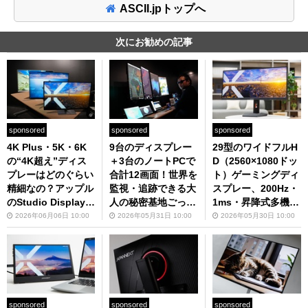
ASCII.jpトップへ
次にお勧めの記事
sponsored
sponsored
sponsored
4K Plus・5K・6K
9台のディスプレー
29型のワイドフルH
の“4K超え”ディス
＋3台のノートPCで
D（2560×1080ドッ
プレーはどのぐらい
合計12画面！世界を
ト）ゲーミングディ
精細なの？アップル
監視・追跡できる大
スプレー、200Hz・
のStudio Displayよ
人の秘密基地ごっこ
1ms・昇降式多機能
りもはるかに安いモ
をご覧あれ
スタンドで3万2980
2026年06月06日 10:00
2026年05月31日 10:00
2026年05月30日 10:00
デルで比較してみた
円は断然買いでしょ
う
sponsored
sponsored
sponsored