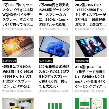
2万1980円のキック
2万2980円と最安級
28.2型の4K Plus
スタンド付き11.6型
の24.5型ゲーミング
（3840×2560ドッ
WQHDモバイルディ
ディスプレーなの
ト）ディスプレーが
スプレー、すごく安
に、280Hz・1ms・
3万円台！ 超高解像
いけど買っても大丈
USB Type-C給電・
度な３：２画面で仕
夫？
昇降式多機能スタン
事がはかどりまくる
2026年05月23日 10:00
2026年04月18日 10:00
2026年04月25日 10:00
ド！もうこれでいい
こと間違いなし
じゃない
sponsored
sponsored
sponsored
情報量はフルHDの
120Hz駆動＆多機能
31.5型QD-OLED
約9.8倍！6K（6016
スタンドの21.5型フ
（量子ドット有機E
×3384ドット）の3
ルHDディスプレー
L）で240Hz＆0.03
1.5型ディスプレー
が約1.6万円、買っ
msという欲張り4K
はうっとりするほど
ても大丈夫？
ゲーミングディスプ
キレイだった、でも
レーが至高の逸品す
2026年04月04日 10:00
2026年03月28日 10:00
2026年03月20日 10:00
お値段は……
ぎた