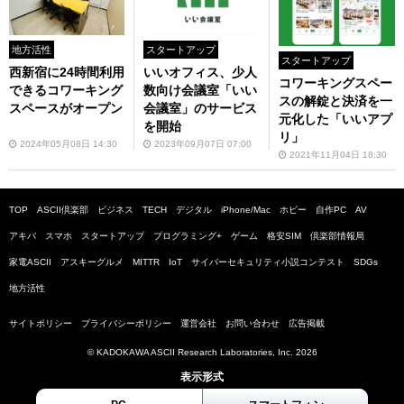
地方活性
スタートアップ
スタートアップ
西新宿に24時間利用
いいオフィス、少人
コワーキングスペー
できるコワーキング
数向け会議室「いい
スの解錠と決済を一
スペースがオープン
会議室」のサービス
元化した「いいアプ
を開始
リ」
2024年05月08日 14:30
2023年09月07日 07:00
2021年11月04日 18:30
TOP
ASCII倶楽部
ビジネス
TECH
デジタル
iPhone/Mac
ホビー
自作PC
AV
アキバ
スマホ
スタートアップ
プログラミング+
ゲーム
格安SIM
倶楽部情報局
家電ASCII
アスキーグルメ
MITTR
IoT
サイバーセキュリティ小説コンテスト
SDGs
地方活性
サイトポリシー
プライバシーポリシー
運営会社
お問い合わせ
広告掲載
© KADOKAWA ASCII Research Laboratories, Inc. 2026
表示形式