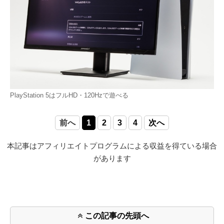
PlayStation 5はフルHD・120Hzで遊べる
前へ
1
2
3
4
次へ
本記事はアフィリエイトプログラムによる収益を得ている場合
があります
この記事の先頭へ