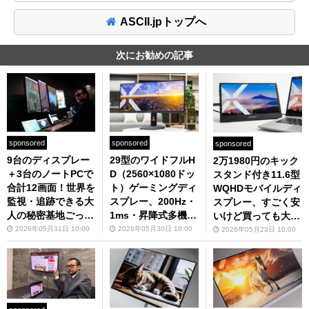
ASCII.jpトップへ
次にお勧めの記事
sponsored
sponsored
sponsored
9台のディスプレー
29型のワイドフルH
2万1980円のキック
＋3台のノートPCで
D（2560×1080ドッ
スタンド付き11.6型
合計12画面！世界を
ト）ゲーミングディ
WQHDモバイルディ
監視・追跡できる大
スプレー、200Hz・
スプレー、すごく安
人の秘密基地ごっこ
1ms・昇降式多機能
いけど買っても大丈
をご覧あれ
スタンドで3万2980
夫？
2026年05月31日 10:00
2026年05月30日 10:00
2026年05月23日 10:00
円は断然買いでしょ
う