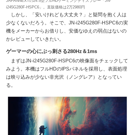
JAPANNEXTの24.5型フルHDゲーミングディスプレー「JN-
i245G280F-HSPC6」。直販価格は2万2980円
しかし、「安いけれども大丈夫？」と疑問を抱く人は
少なくないだろう。そこで、JN-i245G280F-HSPC6の実
機をメーカーからお借りし、安価なゆえの弱点はないの
かレビューしていきたい。
ゲーマーの心にぶっ刺さる280Hz＆1ms
まずはJN-i245G280F-HSPC6の映像面をチェックして
みよう。本機はフルHDのIPSパネルを採用し、表面処理
は映り込みが少ない非光沢（ノングレア）となってい
る。