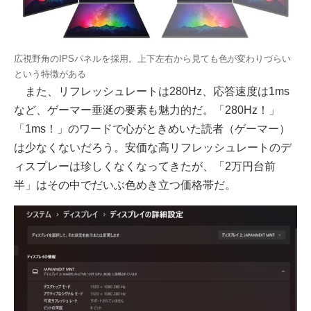
広視野角のIPSパネルを採用。上下左右から見ても色が変わりづらい
という特徴がある
また、リフレッシュレートは280Hz、応答速度は1ms
など、ゲーマー垂涎の要素も魅力的だ。「280Hz！」
「1ms！」のワードで心がときめいた読者（ゲーマー）
は少なくないだろう。安価な高リフレッシュレートのデ
ィスプレーは珍しくなくなってきたが、「2万円台前
半」はその中でだいぶ色めき立つ価格帯だ。