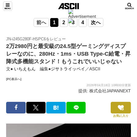
前へ
1
2
3
4
次へ
JN-i245G280F-HSPC6をレビュー
2万2980円と最安級の24.5型ゲーミングディスプ
レーなのに、280Hz・1ms・USB Type-C給電・昇
降式多機能スタンド！もうこれでいいじゃない
文●
いちえもん
編集●
ジサトライッペイ
／ASCII
[PC表示へ]
2026年04月18日 10時00分更新
提供: 株式会社JAPANNEXT
お気に入り