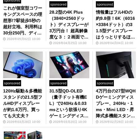
sponsored
sponsored
sponsored
これが個室型コワー
28.2型の4K Plus
情報量はフルHDの
キングスペースの理
（3840×2560ドッ
約9.8倍！6K（6016
想形!?駅徒歩5秒の
ト）ディスプレーが
×3384ドット）の3
超好立地、利用料は
3万円台！ 超高解像
1.5型ディスプレー
30分250円、ディス
度な３：２画面で仕
はうっとりするほど
プレーは4K＆ピボ
2026年05月02日 10:00
事がはかどりまくる
キレイだった、でも
2026年04月25日 10:00
2026年04月04日 10:00
ット可で仕事がはか
こと間違いなし
お値段は……
どる「いいオフィス
浅草」
sponsored
sponsored
sponsored
120Hz駆動＆多機能
31.5型QD-OLED
4万円台の27型WQH
スタンドの21.5型フ
（量子ドット有機E
Dゲーミングディス
ルHDディスプレー
L）で240Hz＆0.03
プレー、240Hz・1
が約1.6万円、買っ
msという欲張り4K
ms・Mini LED・昇
ても大丈夫？
ゲーミングディスプ
降式多機能スタンド
レーが至高の逸品す
の欲張り仕様なら余
2026年03月28日 10:00
2026年03月20日 10:00
2026年02月28日 10:00
ぎた
裕で買いでしょう