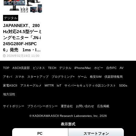
デジタル
JAPANNEXT、280
Hz対応24.5型ゲーミ
ングモニター「JN-i
245G280F-HSPC
6」発売 1ms・IP
S・USB-C搭載で2
2026年02月19日 11:00
万円台
TOP
ASCII倶楽部
ビジネス
TECH
デジタル
iPhone/Mac
ホビー
自作PC
AV
アキバ
スマホ
スタートアップ
プログラミング+
ゲーム
格安SIM
倶楽部情報局
家電ASCII
アスキーグルメ
MITTR
IoT
サイバーセキュリティ小説コンテスト
SDGs
地方活性
サイトポリシー
プライバシーポリシー
運営会社
お問い合わせ
広告掲載
© KADOKAWA ASCII Research Laboratories, Inc. 2026
表示形式
PC
スマートフォン