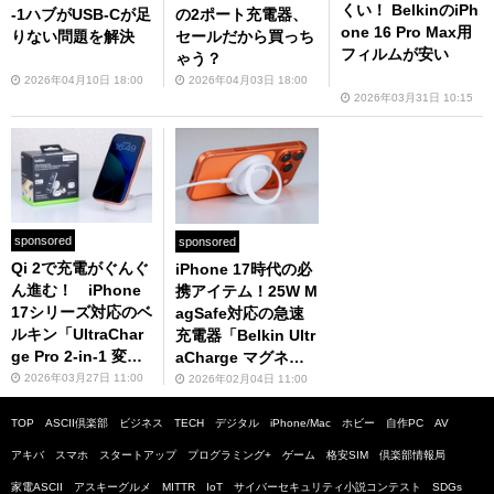
くい！ BelkinのiPh
-1ハブがUSB-Cが足
の2ポート充電器、
one 16 Pro Max用
りない問題を解決
セールだから買っち
フィルムが安い
ゃう？
2026年04月10日 18:00
2026年04月03日 18:00
2026年03月31日 10:15
sponsored
sponsored
Qi 2で充電がぐんぐ
iPhone 17時代の必
ん進む！ iPhone
携アイテム！25W M
17シリーズ対応のベ
agSafe対応の急速
ルキン「UltraChar
充電器「Belkin Ultr
ge Pro 2-in-1 変形
aCharge マグネッ
式マグネット充電器
トチャージャー25
2026年03月27日 11:00
2026年02月04日 11:00
25W」に感動
W」レビュー
TOP
ASCII倶楽部
ビジネス
TECH
デジタル
iPhone/Mac
ホビー
自作PC
AV
アキバ
スマホ
スタートアップ
プログラミング+
ゲーム
格安SIM
倶楽部情報局
家電ASCII
アスキーグルメ
MITTR
IoT
サイバーセキュリティ小説コンテスト
SDGs