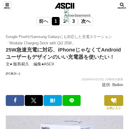
前へ
1
2
3
次へ
Google PixelやSamsung Galaxyにも対応した充電ステーション
「Modular Charging Dock with Qi2 25W」
25W急速充電に対応、iPhoneじゃなくてAndroid
ユーザーもデザインのいい充電器を使いたい！
文● 飯島範久 編集●ASCII
[PC表示へ]
2026年04月23日 11時00分更新
提供: Belkin
お気に入り