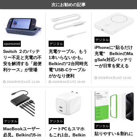
次にお勧めの記事
デジタル
sponsored
デジタル
iPhoneに“貼るだけ
Switch ２のバッテ
充電ケーブル、もう
充電” BelkinのMa
リー不足と充電の不
1本いらないかも。
gSafe対応バッテリ
安を解消する「超便
Belkinの“2台同時充
ーが日常を変える
利ケース」が登場
電”USB-Cケーブル
がかなり便利
2026年04月14日 10:00
2026年05月14日 11:00
2026年04月17日 18:00
デジタル
デジタル
デジタル
MacBookユーザー
ノートPCもスマホ
貼りやすい＆割れに
必見。Belkinの5-in
もこれ1台。Belkin