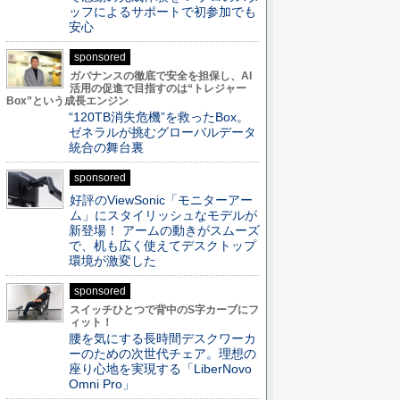
ッフによるサポートで初参加でも
安心
sponsored
ガバナンスの徹底で安全を担保し、AI
活用の促進で目指すのは“トレジャー
Box”という成長エンジン
“120TB消失危機”を救ったBox。
ゼネラルが挑むグローバルデータ
統合の舞台裏
sponsored
好評のViewSonic「モニターアー
ム」にスタイリッシュなモデルが
新登場！ アームの動きがスムーズ
で、机も広く使えてデスクトップ
環境が激変した
sponsored
スイッチひとつで背中のS字カーブにフ
ィット！
腰を気にする長時間デスクワーカ
ーのための次世代チェア。理想の
座り心地を実現する「LiberNovo
Omni Pro」