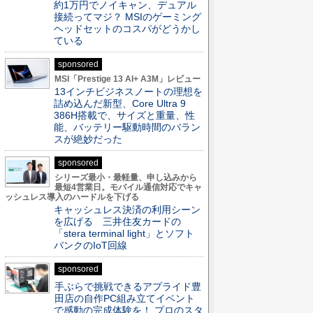
約1万円でノイキャン、デュアル
接続ってマジ？ MSIのゲーミング
ヘッドセットのコスパがどうかし
ている
sponsored
MSI「Prestige 13 AI+ A3M」レビュー
13インチビジネスノートの理想を
詰め込んだ新型、Core Ultra 9
386H搭載で、サイズと重量、性
能、バッテリー駆動時間のバラン
スが絶妙だった
sponsored
シリーズ最小・最軽量、申し込みから
最短4営業日。モバイル通信対応でキャ
ッシュレス導入のハードルを下げる
キャッシュレス決済の利用シーン
を広げる 三井住友カードの
「stera terminal light」とソフト
バンクのIoT回線
sponsored
手ぶらで挑戦できるアプライド豊
田店の自作PC組み立てイベント
で感動の完成体験を！ プロのスタ