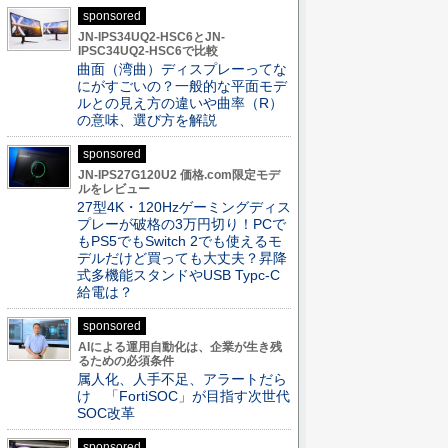
sponsored
JN-IPS34UQ2-HSC6とJN-
IPSC34UQ2-HSC6で比較
曲面（湾曲）ディスプレーってな
にがすごいの？一般的な平面モデ
ルとの見え方の違いや曲率（R）
の意味、選び方を解説
sponsored
JN-IPS27G120U2 価格.com限定モデ
ルをレビュー
27型4K・120Hzゲーミングディス
プレーが破格の3万円切り！PCで
もPS5でもSwitch 2でも使えるモ
デルだけど買っても大丈夫？昇降
式多機能スタンドやUSB Typc-C
給電は？
sponsored
AIによる運用自動化は、企業が生き残
るための必須条件
属人化、人手不足、アラートだら
け 「FortiSOC」が目指す次世代
SOC改革
sponsored