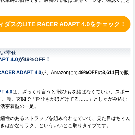
事執筆時の情報です。最新の情報は販売ページをご確認くださ
ィダスのLITE RACER ADAPT 4.0をチェック！
い幸せ
PT 4.0
が49%OFF！
CER ADAPT 4.0
が、Amazonにて
49%OFFの3,611円
で販
T 4.0
は、ざっくり言うと“靴ひもを結ばなくていい、スポー
す。朝、玄関で「靴ひもがほどけてる……」としゃがみ込む
生活密着型の一足。
縮性のあるストラップを組み合わせていて、見た目はちゃん
ときはかなりラク、といういいとこ取りタイプです。