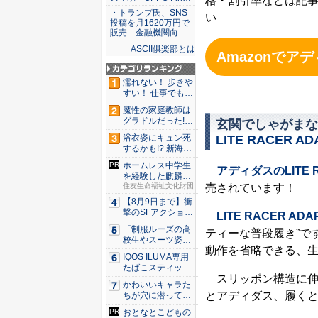
格・割引率などは記
・トランプ氏、SNS
い
投稿を月1620万円で
販売 金融機関向…
ASCII倶楽部とは
Amazonでアデ
濡れない！ 歩きや
すい！ 仕事でも履
ける...
魔性の家庭教師は
グラドルだった!?
玄関でしゃがまな
村雨...
LITE RACER ADA
浴衣姿にキュン死
するかも!? 新海ま
きが...
ホームレス中学生
アディダスのLITE RA
を経験した麒麟・
売されています！
田村さん...
住友生命福祉文化財団
【8月9日まで】衝
撃のSFアクション
LITE RACER ADAP
『G...
「制服ルーズの高
ティーな普段履き”で
校生やスーツ姿の
動作を省略できる、
OLを演...
IQOS ILUMA専用
たばこスティッ
スリッポン構造に伸
ク...
かわいいキャラた
とアディダス、履く
ちが穴に潜ってひ
どい目に...
おとなとこどもの