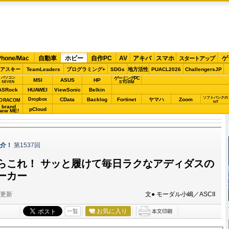
Phone/Mac
自動車
ホビー
自作PC
AV
アキバ
スマホ
ゲ
スタートアップ
アスキー
TeamLeaders
プログラミング+
SDGs
地方活性
PUACL2026
ChallengersJP
パソコン
ゲーミングPC
MSI
ASUS
HP
STORM
SEVEN
ASRock
HUAWEI
ViewSonic
Belkin
ソフトバンクの
Dropbox
CData
Backlog
Fortinet
ヤマハ
Zoom
ORACOM
IoT
brand
pCloud
new ME!
紹介！
第1537回
らこれ！ サッと履けて毎日ラクなアディダスの
ーカー
分更新
文● モーダル小嶋／ASCII
お気に入り
一覧