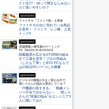
クト比77：36って聞きなじみない
けど使いやすいの？
sponsored
ファミチキ「ファミマ味」も実食
ファミチキの次に売れている商品
が意外！ ファミマ「レジ横」人気
トップ3
sponsored
茨城県龍ヶ崎市産のゲーミング
PC【MADE IN IBARAKI】
田園風景が広がるSTORMの組み
立て工場を見学！プロの早組み
（しかも丁寧）とBTO PCならで
はの特注PCパーツに大興奮
sponsored
ビジネスIT環境が大きく変わる中で、
情シスさんの悩みも変化している？
「IT機器が高すぎる」「熟練メン
バー不在で分からない」… 情シス
さんの“現場の悩み”をエンジニア3
人に聞いてみた
sponsored