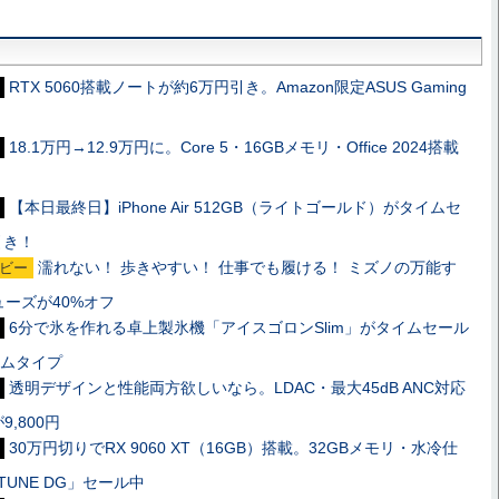
RTX 5060搭載ノートが約6万円引き。Amazon限定ASUS Gaming
18.1万円→12.9万円に。Core 5・16GBメモリ・Office 2024搭載
【本日最終日】iPhone Air 512GB（ライトゴールド）がタイムセ
引き！
濡れない！ 歩きやすい！ 仕事でも履ける！ ミズノの万能す
ビー
ーズが40%オフ
6分で氷を作れる卓上製氷機「アイスゴロンSlim」がタイムセール
リムタイプ
透明デザインと性能両方欲しいなら。LDAC・最大45dB ANC対応
が9,800円
30万円切りでRX 9060 XT（16GB）搭載。32GBメモリ・水冷仕
TUNE DG」セール中