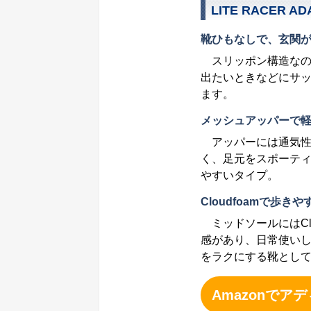
LITE RACER ADA
靴ひもなしで、玄関
スリッポン構造なの
出たいときなどにサッ
ます。
メッシュアッパーで
アッパーには通気性
く、足元をスポーテ
やすいタイプ。
Cloudfoamで歩
ミッドソールにはCl
感があり、日常使い
をラクにする靴とし
Amazonでアデ