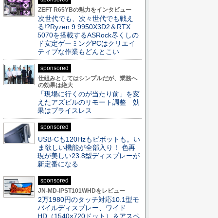
ZEFT R65YBの魅力をインタビュー
次世代でも、次々世代でも戦え
る!?Ryzen 9 9950X3D2＆RTX
5070を搭載するASRock尽くしの
ド安定ゲーミングPCはクリエイ
ティブな作業もどんとこい
sponsored
仕組みとしてはシンプルだが、業務へ
の効果は絶大
「現場に行くのが当たり前」を変
えたアズビルのリモート調整 効
果はプライスレス
sponsored
USB-Cも120Hzもピボットも。い
ま欲しい機能が全部入り！ 色再
現が美しい23.8型ディスプレーが
新定番になる
sponsored
JN-MD-IPST101WHDをレビュー
2万1980円のタッチ対応10.1型モ
バイルディスプレー、ワイド
HD（1540×720ドット）＆アスペ