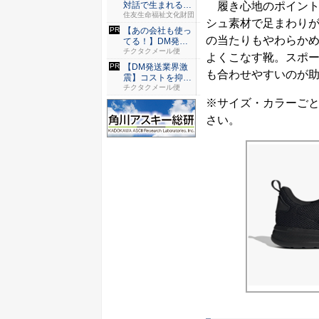
履き心地のポイントは
対話で生まれる、
「個」を...
住友生命福祉文化財団
シュ素材で足まわりが軽
【あの会社も使っ
の当たりもやわらか
てる！】DM発送
なら絶対...
チクタクメール便
よくこなす靴。スポ
【DM発送業界激
も合わせやすいのが
震】コストを抑え
た配達な...
チクタクメール便
※サイズ・カラーご
さい。