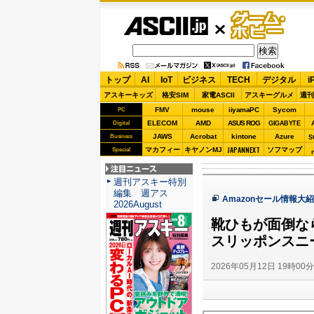
ASCII.jp
ゲーム・
ホビー
トップ
AI
IoT
ビジネス
TECH
デジタル
i
アスキーキッズ
格安SIM
家電ASCII
アスキーグルメ
週刊
FMV
mouse
iiyamaPC
Sycom
PC
ELECOM
AMD
ASUS ROG
Digital
GIGABYTE
JAWS
Acrobat
kintone
Azure
Business
S
JAPANNEXT
マカフィー
キヤノンMJ
ソフマップ
Special
注目ニュース
週刊アスキー特別
編集 週アス
Amazonセール情報大
2026August
靴ひもが面倒な
スリッポンスニ
2026年05月12日 19時00