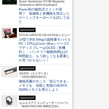
Razer Huntsman V3 HE Magnetic
Tenkeyless 8kHz Keyboard
Razer初の磁気式スイッチ採
用？ 低価格と多機能を両立した
ゲーミングキーボードを試してみ
た
sponsored
STYLE-14FH132-U5-UCSXをレビュー
14型で約0.84kgの超軽量モバイル
PC！CPUはCore Ultraシリーズ3
でディスプレーはOLED（有機
EL）、バッテリー駆動時間は13
時間超え。もう欲しくなる要素し
か見つからないッ！
sponsored
ADATA（エイデータ）
「AD5U480016G-D」
価格高騰の今こそ「安心できる」
メモリを。信頼と実績のADATA
DDR5メモリを導入しよう
sponsored
エムエスアイコンピュータージャパン
「MAESTRO 500 WIRELESS」