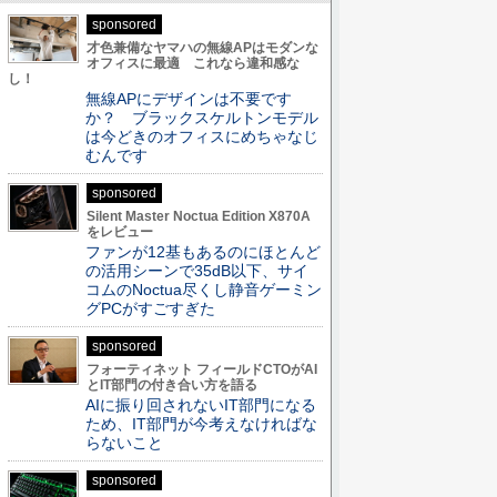
sponsored
才色兼備なヤマハの無線APはモダンな
オフィスに最適 これなら違和感な
し！
無線APにデザインは不要です
か？ ブラックスケルトンモデル
は今どきのオフィスにめちゃなじ
むんです
sponsored
Silent Master Noctua Edition X870A
をレビュー
ファンが12基もあるのにほとんど
の活用シーンで35dB以下、サイ
コムのNoctua尽くし静音ゲーミン
グPCがすごすぎた
sponsored
フォーティネット フィールドCTOがAI
とIT部門の付き合い方を語る
AIに振り回されないIT部門になる
ため、IT部門が今考えなければな
らないこと
sponsored