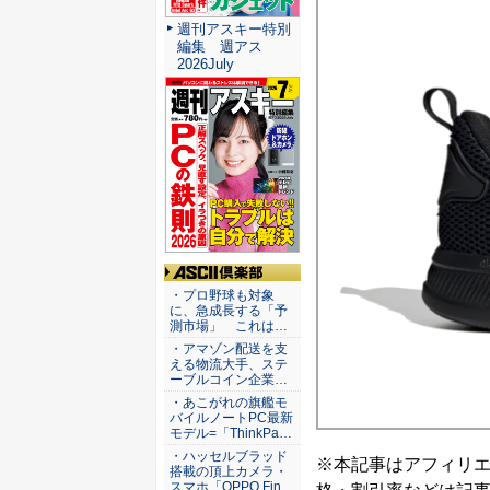
週刊アスキー特別
編集 週アス
2026July
ASCII倶楽部
・プロ野球も対象
に、急成長する「予
測市場」 これは…
・アマゾン配送を支
える物流大手、ステ
ーブルコイン企業…
・あこがれの旗艦モ
バイルノートPC最新
モデル=「ThinkPa…
・ハッセルブラッド
※本記事はアフィリ
搭載の頂上カメラ・
スマホ「OPPO Fin…