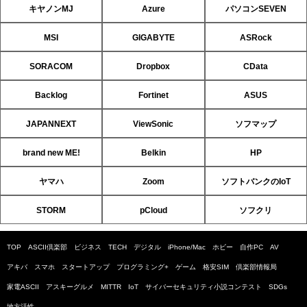
キヤノンMJ
Azure
パソコンSEVEN
MSI
GIGABYTE
ASRock
SORACOM
Dropbox
CData
Backlog
Fortinet
ASUS
JAPANNEXT
ViewSonic
ソフマップ
brand new ME!
Belkin
HP
ヤマハ
Zoom
ソフトバンクのIoT
STORM
pCloud
ソフクリ
TOP
ASCII倶楽部
ビジネス
TECH
デジタル
iPhone/Mac
ホビー
自作PC
AV
アキバ
スマホ
スタートアップ
プログラミング+
ゲーム
格安SIM
倶楽部情報局
家電ASCII
アスキーグルメ
MITTR
IoT
サイバーセキュリティ小説コンテスト
SDGs
地方活性