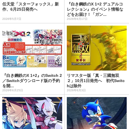
任天堂「スターフォックス」新
『白き鋼鉄のX 1+2 デュアルコ
作、6月25日発売へ
レクション』のイベント情報な
どをお届け！「ガン...
2026年5月7日
2026年6月17日
『白き鋼鉄のX 1+2』のSwitch 2
リマスター版「真・三國無双
／Switchダウンロード版の予約
２」10月1日発売へ 初代Switc
を開...
hは除外
2026年6月25日
2026年6月3日