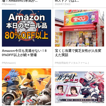
場！Amazonの本気が...
mストアでは1...
PR(Amazon)
2026年7月9日
Amazon今日も見逃せない！8
宝くじ当選で貧乏女性が人生変
0%OFF以上が続々登場
えた実話
PR(Amazon)
PR(合同会社デジタルファーム )