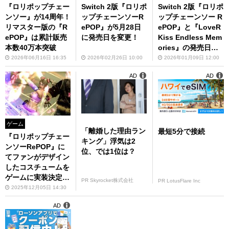
『ロリポップチェー
Switch 2版『ロリポ
Switch 2版『ロリポ
ンソー』が14周年！
ップチェーンソーR
ップチェーンソー R
リマスター版の『R
ePOP』が5月28日
ePOP』と『LoveR
ePOP』は累計販売
に発売日を変更！
Kiss Endless Mem
本数40万本突破
ories』の発売日が
決定！
2026年06月16日 16:35
2026年02月26日 10:00
2026年01月09日 12:00
AD
AD
ゲーム
「離婚した理由ラン
最短5分で接続
『ロリポップチェー
キング」浮気は2
ンソーRePOP』に
位、では1位は？
てファンがデザイン
したコスチュームを
ゲームに実装決定！
PR Skyrocket株式会社
PR LotusFlare Inc
セールも開催中
2025年12月05日 14:30
AD