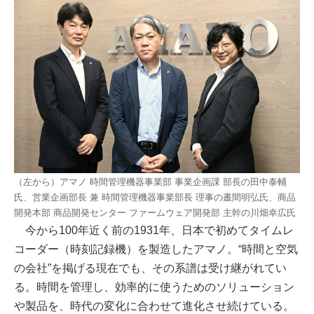
（左から）アマノ 時間管理機器事業部 事業企画課 部長の田中泰輔
氏、営業企画部長 兼 時間管理機器事業部長 理事の晝間明弘氏、商品
開発本部 商品開発センター ファームウェア開発部 主幹の川畑幸広氏
今から100年近く前の1931年、日本で初めてタイムレ
コーダー（時刻記録機）を製造したアマノ。“時間と空気
の会社”を掲げる現在でも、その系譜は受け継がれてい
る。時間を管理し、効率的に使うためのソリューション
や製品を、時代の変化に合わせて進化させ続けている。