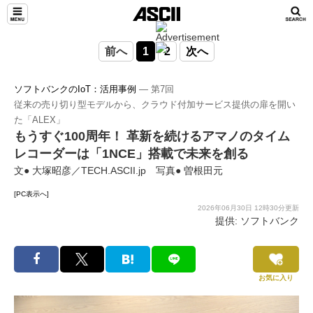
前へ
1
2
次へ
ソフトバンクのIoT：活用事例
― 第7回
従来の売り切り型モデルから、クラウド付加サービス提供の扉を開い
た「ALEX」
もうすぐ100周年！ 革新を続けるアマノのタイム
レコーダーは「1NCE」搭載で未来を創る
文● 大塚昭彦／TECH.ASCII.jp 写真● 曽根田元
[PC表示へ]
2026年06月30日 12時30分更新
提供: ソフトバンク
お気に入り