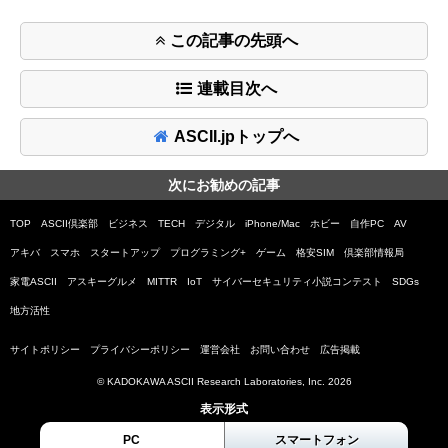
この記事の先頭へ
連載目次へ
ASCII.jpトップへ
次にお勧めの記事
TOP
ASCII倶楽部
ビジネス
TECH
デジタル
iPhone/Mac
ホビー
自作PC
AV
アキバ
スマホ
スタートアップ
プログラミング+
ゲーム
格安SIM
倶楽部情報局
家電ASCII
アスキーグルメ
MITTR
IoT
サイバーセキュリティ小説コンテスト
SDGs
地方活性
サイトポリシー
プライバシーポリシー
運営会社
お問い合わせ
広告掲載
© KADOKAWA ASCII Research Laboratories, Inc. 2026
表示形式
PC
スマートフォン