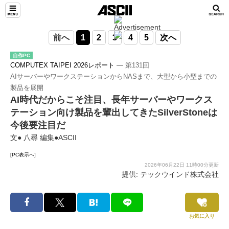
前へ
1
2
3
4
5
次へ
自作PC
COMPUTEX TAIPEI 2026レポート
― 第131回
AIサーバーやワークステーションからNASまで、大型から小型までの
製品を展開
AI時代だからこそ注目、長年サーバーやワークス
テーション向け製品を輩出してきたSilverStoneは
今後要注目だ
文● 八尋 編集●ASCII
[PC表示へ]
2026年06月22日 11時00分更新
提供: テックウインド株式会社
お気に入り