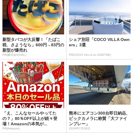
新型タバコが大反響！「たばこ
シェア別荘「COCO VILLA Own
税、さようなら」600円→83円の
ers」3選
新型が爆売れ
PR(株式会社HAL)
PR(COCO VILLA on GOETHE)
「え、こんなセールやってた
熊本にエアコン300台即日納品、
の？」80％OFF以上が続々登
ビックカメラに称賛「大ファイ
場！Amazonの本気が...
ンプレー」
PR(Amazon)
2026年7月30日