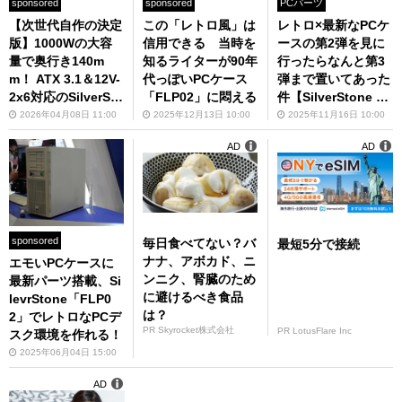
sponsored
sponsored
PCパーツ
【次世代自作の決定
この「レトロ風」は
レトロ×最新なPCケ
版】1000Wの大容
信用できる 当時を
ースの第2弾を見に
量で奥行き140m
知るライターが90年
行ったらなんと第3
m！ ATX 3.1＆12V-
代っぽいPCケース
弾まで置いてあった
2x6対応のSilverSto
「FLP02」に悶える
件【SilverStone EX
ne「Triton 1000R
PO 2025レポート】
2026年04月08日 11:00
2025年12月13日 10:00
2025年11月16日 10:00
z」シリーズで裏配
AD
AD
線地獄から抜け出そ
う
sponsored
毎日食べてない？バ
最短5分で接続
ナナ、アボカド、ニ
エモいPCケースに
ンニク、腎臓のため
最新パーツ搭載、Si
に避けるべき食品
levrStone「FLP0
は？
2」でレトロなPCデ
PR Skyrocket株式会社
PR LotusFlare Inc
スク環境を作れる！
2025年06月04日 15:00
AD