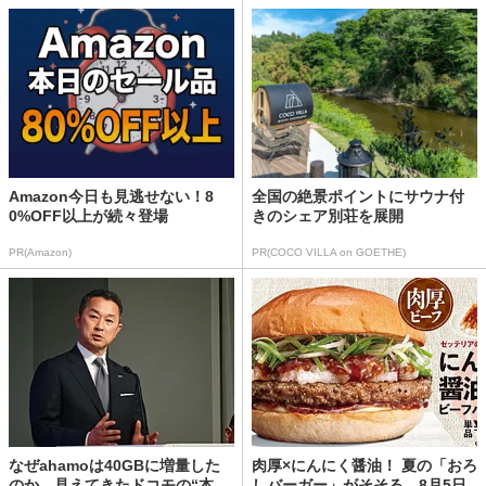
Amazon今日も見逃せない！8
全国の絶景ポイントにサウナ付
0%OFF以上が続々登場
きのシェア別荘を展開
PR(Amazon)
PR(COCO VILLA on GOETHE)
なぜahamoは40GBに増量した
肉厚×にんにく醤油！ 夏の「おろ
のか 見えてきたドコモの“本
しバーガー」がそそる。8月5日