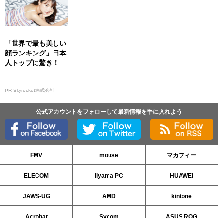
「世界で最も美しい
顔ランキング」日本
人トップに驚き！
PR Skyrocket株式会社
公式アカウントをフォローして最新情報を手に入れよう
FMV
mouse
マカフィー
ELECOM
iiyama PC
HUAWEI
JAWS-UG
AMD
kintone
Acrobat
Sycom
ASUS ROG