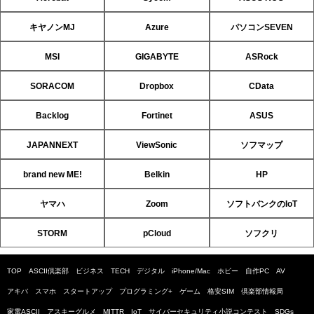
キヤノンMJ
Azure
パソコンSEVEN
MSI
GIGABYTE
ASRock
SORACOM
Dropbox
CData
Backlog
Fortinet
ASUS
JAPANNEXT
ViewSonic
ソフマップ
brand new ME!
Belkin
HP
ヤマハ
Zoom
ソフトバンクのIoT
STORM
pCloud
ソフクリ
TOP
ASCII倶楽部
ビジネス
TECH
デジタル
iPhone/Mac
ホビー
自作PC
AV
アキバ
スマホ
スタートアップ
プログラミング+
ゲーム
格安SIM
倶楽部情報局
家電ASCII
アスキーグルメ
MITTR
IoT
サイバーセキュリティ小説コンテスト
SDGs