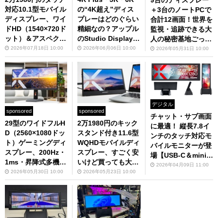
対応10.1型モバイル
の“4K超え”ディス
＋3台のノートPCで
ディスプレー、ワイ
プレーはどのぐらい
合計12画面！世界を
ドHD（1540×720ド
精細なの？アップル
監視・追跡できる大
ット）＆アスペクト
のStudio Displayよ
人の秘密基地ごっこ
比77：36って聞き
りもはるかに安いモ
をご覧あれ
2026年07月18日 10:00
2026年06月06日 10:00
2026年05月31日 10:00
なじみないけど使い
デルで比較してみた
やすいの？
デジタル
sponsored
sponsored
チャット・サブ画面
29型のワイドフルH
2万1980円のキック
に最適！ 縦長7.8イ
D（2560×1080ドッ
スタンド付き11.6型
ンチのタッチ対応モ
ト）ゲーミングディ
WQHDモバイルディ
バイルモニターが登
スプレー、200Hz・
スプレー、すごく安
場【USB-C＆miniH
1ms・昇降式多機能
いけど買っても大丈
DMI対応】
2026年04月09日 11:00
スタンドで3万2980
夫？
2026年05月30日 10:00
2026年05月23日 10:00
円は断然買いでしょ
う