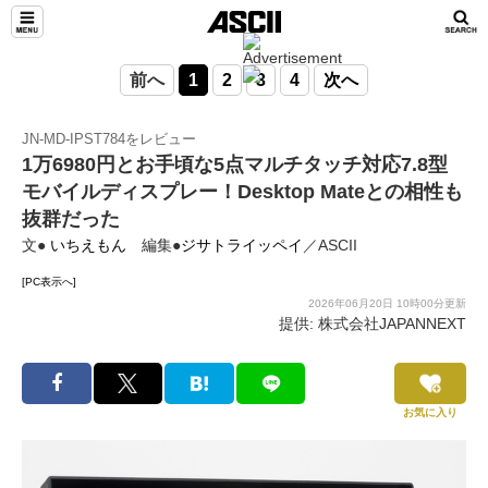
前へ
1
2
3
4
次へ
JN-MD-IPST784をレビュー
1万6980円とお手頃な5点マルチタッチ対応7.8型
モバイルディスプレー！Desktop Mateとの相性も
抜群だった
文●
いちえもん
編集●
ジサトライッペイ
／ASCII
[PC表示へ]
2026年06月20日 10時00分更新
提供: 株式会社JAPANNEXT
お気に入り