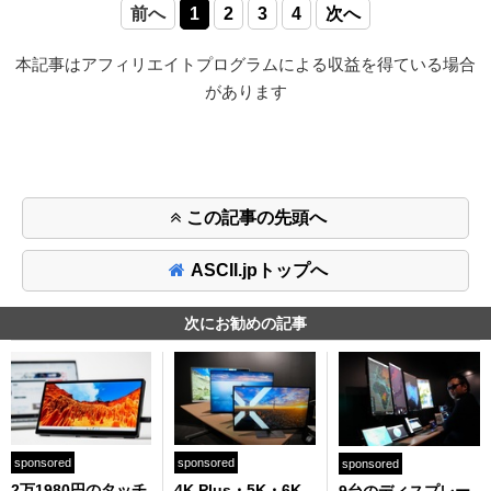
前へ
1
2
3
4
次へ
本記事はアフィリエイトプログラムによる収益を得ている場合
があります
この記事の先頭へ
ASCII.jpトップへ
次にお勧めの記事
sponsored
sponsored
sponsored
2万1980円のタッチ
4K Plus・5K・6K
9台のディスプレー