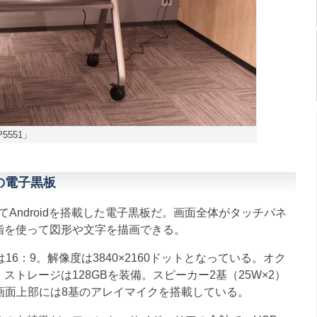
P5551」
Kの電子黒板
SとしてAndroidを搭載した電子黒板だ。画面全体がタッチパネ
指を使って図形や文字を描画できる。
6：9。解像度は3840×2160ドットとなっている。オク
、ストレージは128GBを装備。スピーカー2基（25W×2）
画面上部には8基のアレイマイクを搭載している。