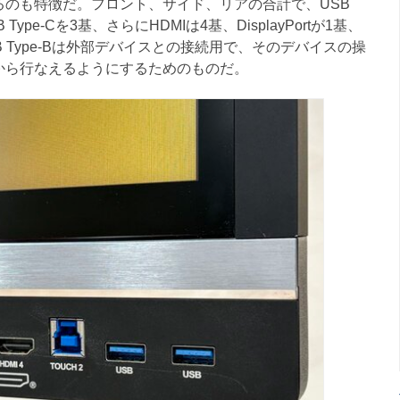
のも特徴だ。フロント、サイド、リアの合計で、USB
B Type-Cを3基、さらにHDMIは4基、DisplayPortが1基、
B Type-Bは外部デバイスとの接続用で、そのデバイスの操
の画面上から行なえるようにするためのものだ。