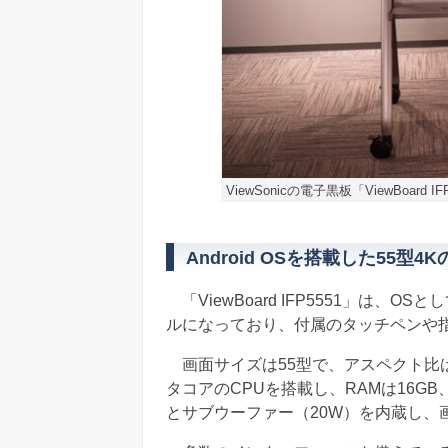
ViewSonicの電子黒板「ViewBoard IF
Android OSを搭載した55型4
「ViewBoard IFP5551」は、O
ルになっており、付属のタッチペンや
画面サイズは55型で、アスペクト比は1
タコアのCPUを搭載し、RAMは16GB
とサブウーファー（20W）を内蔵し、