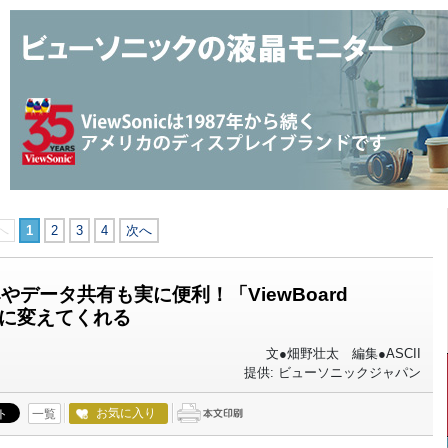
へ
1
2
3
4
次へ
データ共有も実に便利！「ViewBoard
的に変えてくれる
文●畑野壮太 編集●ASCII
提供: ビューソニックジャパン
お気に入り
一覧