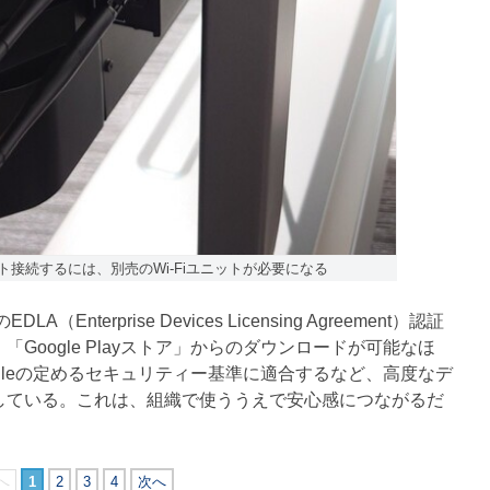
線でネット接続するには、別売のWi-Fiユニットが必要になる
LA（Enterprise Devices Licensing Agreement）認証
Google Playストア」からのダウンロードが可能なほ
oogleの定めるセキュリティー基準に適合するなど、高度なデ
している。これは、組織で使ううえで安心感につながるだ
へ
1
2
3
4
次へ