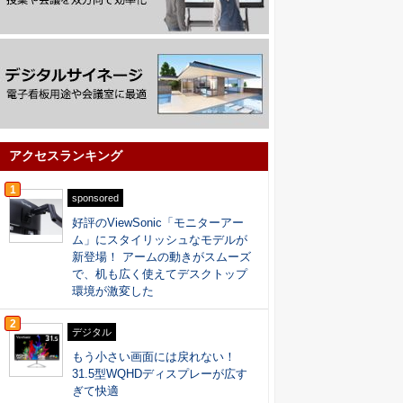
アクセスランキング
1
sponsored
好評のViewSonic「モニターアー
ム」にスタイリッシュなモデルが
新登場！ アームの動きがスムーズ
で、机も広く使えてデスクトップ
環境が激変した
2
デジタル
もう小さい画面には戻れない！
31.5型WQHDディスプレーが広す
ぎて快適