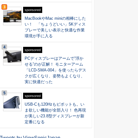
3
sponsored
MacBookやMac miniの相棒にした
い！ 「ちょうどいい」5Kディス
プレーで美しい表示と快適な作業
環境が手に入る
4
sponsored
PCディスプレーはアームで”浮か
せる”のが正解！ モニターアーム
「LCD-SMA-004」を使ったらデス
クが広くなり、姿勢もよくなり、
実に快適だった
5
sponsored
USB-Cも120Hzもピボットも。い
ま欲しい機能が全部入り！ 色再現
が美しい23.8型ディスプレーが新
定番になる
Tweets by ViewSonicJapan