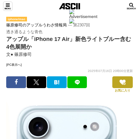
iphone/mac
篠原修司のアップルうわさ情報局
― 第2307回
透き通るような青色
アップル「iPhone 17 Air」新色ライトブルー含む
4色展開か
文● 篠原修司
[PC表示へ]
2025年07月16日 20時00分更新
お気に入り