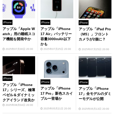
iPhone
iPhone
iPhone
アップル「Apple W
アップル「iPhone
アップル「iPad Pro
atch」用の睡眠スコ
17 Air」バッテリー
（M5）」フロント
ア機能を開発中か
容量3000mAh以下
カメラが2個に？
かも
2025年07月30日 20:00
2025年07月25日 20:00
2025年07月25日 20:00
iPhone
iPhone
iPhone
アップル「iPhone
アップル「iPhone
アップル「iPhone
17」シリーズ、極薄
17 Pro」新色スカイ
17」全モデルのダミ
ベゼル＆ダイナミッ
ブルー登場か
ーモデルが公開
クアイランド改良か
2025年08月04日 20:00
2025年05月21日 20:00
2025年05月13日 20:00