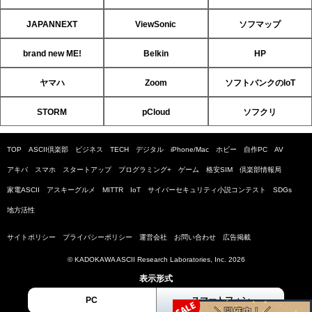
JAPANNEXT
ViewSonic
ソフマップ
brand new ME!
Belkin
HP
ヤマハ
Zoom
ソフトバンクのIoT
STORM
pCloud
ソフクリ
TOP
ASCII倶楽部
ビジネス
TECH
デジタル
iPhone/Mac
ホビー
自作PC
AV
アキバ
スマホ
スタートアップ
プログラミング+
ゲーム
格安SIM
倶楽部情報局
家電ASCII
アスキーグルメ
MITTR
IoT
サイバーセキュリティ小説コンテスト
SDGs
地方活性
サイトポリシー
プライバシーポリシー
運営会社
お問い合わせ
広告掲載
© KADOKAWA ASCII Research Laboratories, Inc. 2026
表示形式
PC
スマートフォン