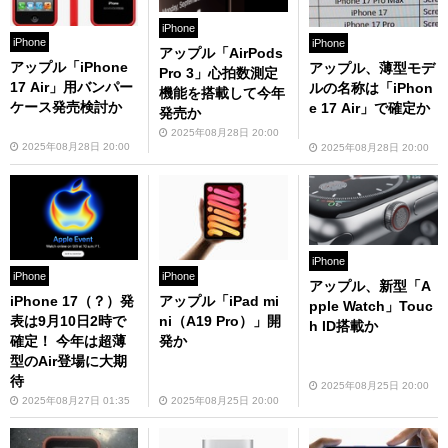
iPhone
iPhone
iPhone
アップル「AirPods
アップル「iPhone
アップル、薄型モデ
Pro 3」心拍数測定
17 Air」用バンパー
ルの名称は「iPhon
機能を搭載して今年
ケース発売検討か
e 17 Air」で確定か
発売か
2025年08月28日 20:00
2025年08月28日 20:00
2025年08月28日 20:00
iPhone
iPhone
iPhone
アップル、新型「A
iPhone 17（？）発
アップル「iPad mi
pple Watch」Touc
表は9月10日2時で
ni（A19 Pro）」開
h ID搭載か
確定！ 今年は超薄
発か
型のAir登場に大期
待
2025年08月25日 20:00
2025年08月27日 01:35
2025年08月25日 20:00