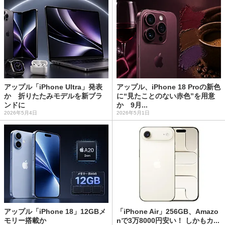
アップル「iPhone Ultra」発表
アップル、iPhone 18 Proの新色
か 折りたたみモデルを新ブラ
に“見たことのない赤色”を用意
ンドに
か 9月...
2026年5月4日
2026年5月1日
アップル「iPhone 18」12GBメ
「iPhone Air」256GB、Amazo
モリー搭載か
nで3万8000円安い！ しかもカ...