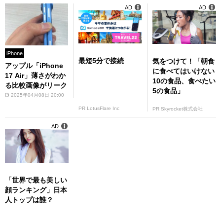
AD
AD
iPhone
最短5分で接続
気をつけて！「朝食
アップル「iPhone
に食べてはいけない
17 Air」薄さがわか
10の食品、食べたい
る比較画像がリーク
5の食品」
2025年04月08日 20:00
PR LotusFlare Inc
PR Skyrocket株式会社
AD
「世界で最も美しい
顔ランキング」日本
人トップは誰？