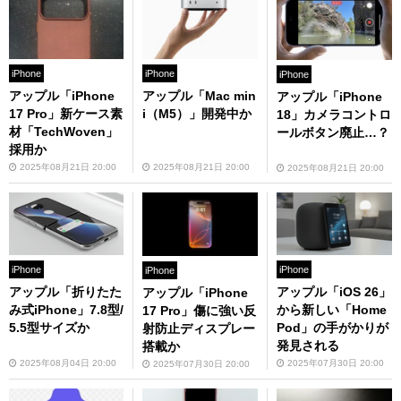
iPhone
iPhone
iPhone
アップル「iPhone
アップル「Mac min
アップル「iPhone
17 Pro」新ケース素
i（M5）」開発中か
18」カメラコントロ
材「TechWoven」
ールボタン廃止…？
採用か
2025年08月21日 20:00
2025年08月21日 20:00
2025年08月21日 20:00
iPhone
iPhone
iPhone
アップル「折りたた
アップル「iOS 26」
アップル「iPhone
み式iPhone」7.8型/
から新しい「Home
17 Pro」傷に強い反
5.5型サイズか
Pod」の手がかりが
射防止ディスプレー
発見される
搭載か
2025年08月04日 20:00
2025年07月30日 20:00
2025年07月30日 20:00