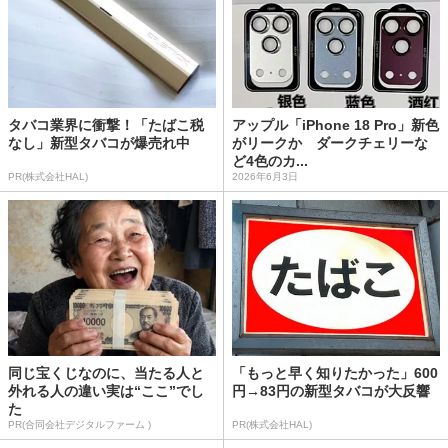
タバコ業界に衝撃！「たばこ税
アップル「iPhone 18 Pro」新色
なし」新型タバコが爆売れ中
がリークか ダークチェリーな
ど4色のカ...
PR(株式会社HAL)
2026年6月3日
同じ宝くじなのに、当たる人と
「もっと早く知りたかった」600
外れる人の違い実は“ここ”でし
円→83円の新型タバコが大反響
た
PR(合同会社デジタルファーム )
PR(株式会社HAL)