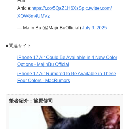
Full
Article:
https://t.co/5QaZ1H6XsS
pic.twitter.com/
XOW8m4UMVz
— Majin Bu (@MajinBuOfficial)
July 9, 2025
■関連サイト
iPhone 17 Air Could Be Available in 4 New Color
Options - MajinBu Official
iPhone 17 Air Rumored to Be Available in These
Four Colors - MacRumors
筆者紹介：篠原修司