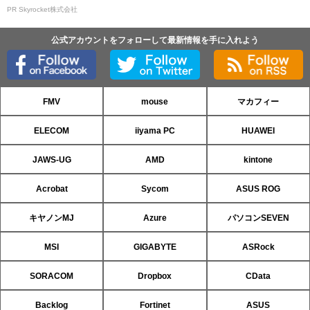
PR Skyrocket株式会社
公式アカウントをフォローして最新情報を手に入れよう
FMV
mouse
マカフィー
ELECOM
iiyama PC
HUAWEI
JAWS-UG
AMD
kintone
Acrobat
Sycom
ASUS ROG
キヤノンMJ
Azure
パソコンSEVEN
MSI
GIGABYTE
ASRock
SORACOM
Dropbox
CData
Backlog
Fortinet
ASUS