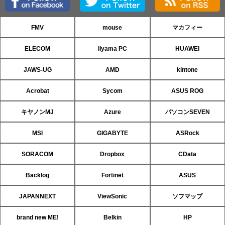
FMV
mouse
マカフィー
ELECOM
iiyama PC
HUAWEI
JAWS-UG
AMD
kintone
Acrobat
Sycom
ASUS ROG
キヤノンMJ
Azure
パソコンSEVEN
MSI
GIGABYTE
ASRock
SORACOM
Dropbox
CData
Backlog
Fortinet
ASUS
JAPANNEXT
ViewSonic
ソフマップ
brand new ME!
Belkin
HP