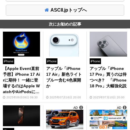
ASCII.jpトップへ
次にお勧めの記事
iPhone
iPhone
iPhone
【Apple Event直前
アップル「iPhone
アップル「iPhone
予想】iPhone 17 Ai
17 Air」新色ライト
17 Pro」買うのは待
rに期待！ 一緒に登
ブルー含む4色展開
つべき? 「iPhone
場するのはApple W
か
18 Pro」大幅強化説
atchやAirPodsに、
MacBook!?
2025年09月09日 09:30
2025年07月16日 20:00
2025年07月10日 20:00
AD
AD