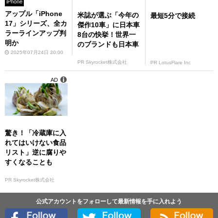
iPhone
アップル「iPhone
米誌が選ぶ「今年の
最短5分で接続
17」シリーズ、全カ
傑作10車」に日本車
ラーラインアップ判
8台の快挙！世界一
明か
のブランドも日本車
2025年07月24日 20:00
PR Skyrocket株式会社
PR LotusFlare Inc
AD
驚き！「冷蔵庫に入
れてはいけない食品
リスト」逆に腐りや
すくなることも
PR Skyrocket株式会社
公式アカウントをフォローして最新情報を手に入れよう