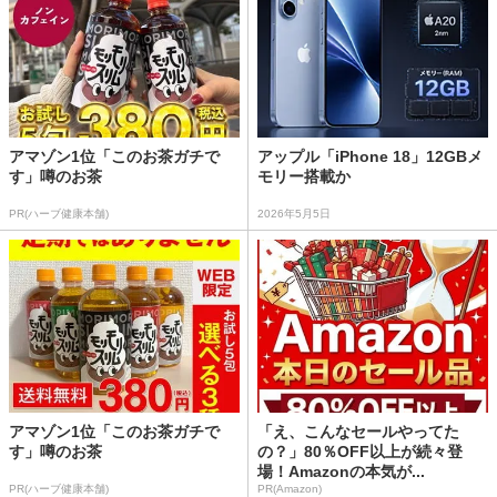
アマゾン1位「このお茶ガチで
アップル「iPhone 18」12GBメ
す」噂のお茶
モリー搭載か
PR(ハーブ健康本舗)
2026年5月5日
アマゾン1位「このお茶ガチで
「え、こんなセールやってた
す」噂のお茶
の？」80％OFF以上が続々登
場！Amazonの本気が...
PR(ハーブ健康本舗)
PR(Amazon)