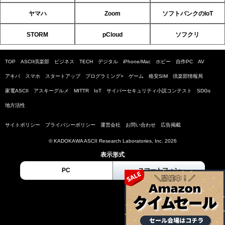
ヤマハ
Zoom
ソフトバンクのIoT
STORM
pCloud
ソフクリ
TOP
ASCII倶楽部
ビジネス
TECH
デジタル
iPhone/Mac
ホビー
自作PC
AV
アキバ
スマホ
スタートアップ
プログラミング+
ゲーム
格安SIM
倶楽部情報局
家電ASCII
アスキーグルメ
MITTR
IoT
サイバーセキュリティ小説コンテスト
SDGs
地方活性
サイトポリシー
プライバシーポリシー
運営会社
お問い合わせ
広告掲載
© KADOKAWA ASCII Research Laboratories, Inc. 2026
表示形式
PC
スマートフォン