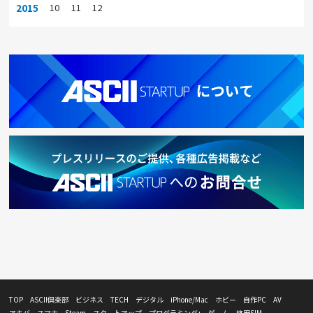
2015
10
11
12
TOP
ASCII倶楽部
ビジネス
TECH
デジタル
iPhone/Mac
ホビー
自作PC
AV
アキバ
スマホ
Steam
スタートアップ
プログラミング+
ゲーム
格安SIM