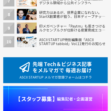
7
デジタル領域から公共インフラへ
研究力はあるが、世界企業になれない。
8
StartX創業者が狙う、日本ディープテック
の再設計
印メガベンチャー「Paytm」も惹きつける
9
ルクセンブルクが仕掛ける産業育成エコシ
ステム
ASCII STARTUP特別編集版「ASCII
10
STARTUP tabloid」Vol.11発行のお知らせ