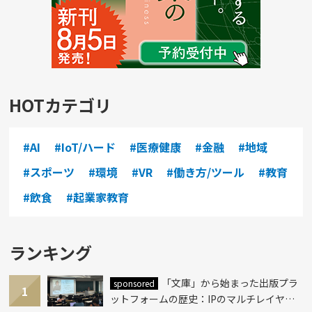
HOTカテゴリ
#AI
#IoT/ハード
#医療健康
#金融
#地域
#スポーツ
#環境
#VR
#働き方/ツール
#教育
#飲食
#起業家教育
ランキング
「文庫」から始まった出版プラ
sponsored
1
ットフォームの歴史：IPのマルチレイヤー
化とAI時代への挑戦