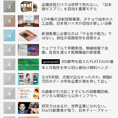
品種改良だけでは世界で売れない。「日本
2
版ゼスプリ」を目指す農業モデル
CO中毒の注射型解毒薬、ダチョウ由来の人
3
工血管。日本発バイオが目指す新しい治療
新規事業に必要なのは「やる気や能力」で
4
はない。自社の経路依存を自覚せよ
ウェアラブルで早期発見、無線給電で治
5
療。負担を減らす医療機器の新提案
300都市を超えたPLATEAUの基
sponsored
6
本と可能性を学ぶ初心者向け無料ハンズオ
ン開催！
なぜ6年間、犬版が出なかったのか。飼猫6
7
万匹のデータ所有企業が満を持して出し
た“犬用”「うちの子」の首輪
AI選書が引き起こす子どもの図書館回帰。
8
デジタル領域から公共インフラへ
研究力はあるが、世界企業になれない。
9
StartX創業者が狙う、日本ディープテック
の再設計