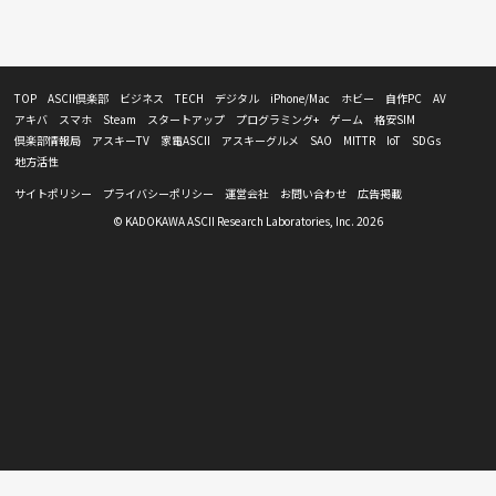
TOP
ASCII倶楽部
ビジネス
TECH
デジタル
iPhone/Mac
ホビー
自作PC
AV
アキバ
スマホ
Steam
スタートアップ
プログラミング+
ゲーム
格安SIM
倶楽部情報局
アスキーTV
家電ASCII
アスキーグルメ
SAO
MITTR
IoT
SDGs
地方活性
サイトポリシー
プライバシーポリシー
運営会社
お問い合わせ
広告掲載
© KADOKAWA ASCII Research Laboratories, Inc. 2026