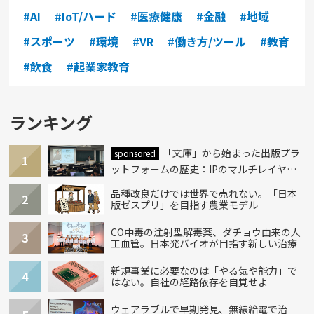
#AI
#IoT/ハード
#医療健康
#金融
#地域
#スポーツ
#環境
#VR
#働き方/ツール
#教育
#飲食
#起業家教育
ランキング
「文庫」から始まった出版プラ
sponsored
1
ットフォームの歴史：IPのマルチレイヤー
化とAI時代への挑戦
品種改良だけでは世界で売れない。「日本
2
版ゼスプリ」を目指す農業モデル
CO中毒の注射型解毒薬、ダチョウ由来の人
3
工血管。日本発バイオが目指す新しい治療
新規事業に必要なのは「やる気や能力」で
4
はない。自社の経路依存を自覚せよ
ウェアラブルで早期発見、無線給電で治