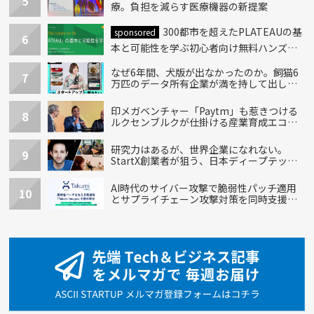
5
療。負担を減らす医療機器の新提案
300都市を超えたPLATEAUの基
sponsored
6
本と可能性を学ぶ初心者向け無料ハンズオ
ン開催！
なぜ6年間、犬版が出なかったのか。飼猫6
7
万匹のデータ所有企業が満を持して出し
た“犬用”「うちの子」の首輪
印メガベンチャー「Paytm」も惹きつける
8
ルクセンブルクが仕掛ける産業育成エコシ
ステム
研究力はあるが、世界企業になれない。
9
StartX創業者が狙う、日本ディープテック
の再設計
AI時代のサイバー攻撃で脆弱性パッチ適用
10
とサプライチェーン攻撃対策を同時支援す
る新機能