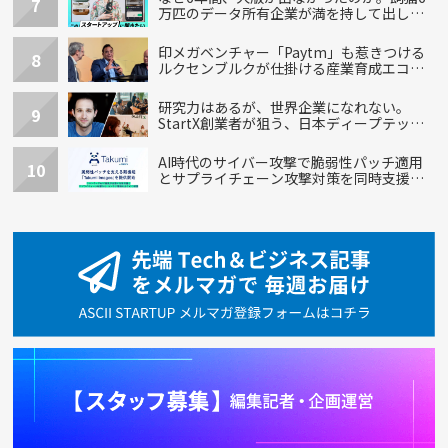
7
万匹のデータ所有企業が満を持して出し
た“犬用”「うちの子」の首輪
印メガベンチャー「Paytm」も惹きつける
8
ルクセンブルクが仕掛ける産業育成エコシ
ステム
研究力はあるが、世界企業になれない。
9
StartX創業者が狙う、日本ディープテック
の再設計
AI時代のサイバー攻撃で脆弱性パッチ適用
10
とサプライチェーン攻撃対策を同時支援す
る新機能