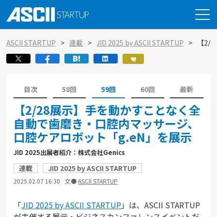
ASCII STARTUP
連載
JID 2025 by ASCII STARTUP
【2/
目次
58回
59回
60回
最新
【2/28展示】手を動かすことなく全
自動で歯磨き・口腔内マッサージ、
口腔ケアロボット「g.eN」を展示
JID 2025出展者紹介：株式会社Genics
連載
JID 2025 by ASCII STARTUP
2025.02.07 16:30
文●
ASCII STARTUP
「
JID 2025 by ASCII STARTUP
」は、ASCII STARTUP
が主催する展示・ビジネスカンファレンスイベントだ