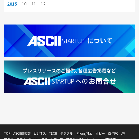
2015
10
11
12
TOP
ASCII倶楽部
ビジネス
TECH
デジタル
iPhone/Mac
ホビー
自作PC
AV