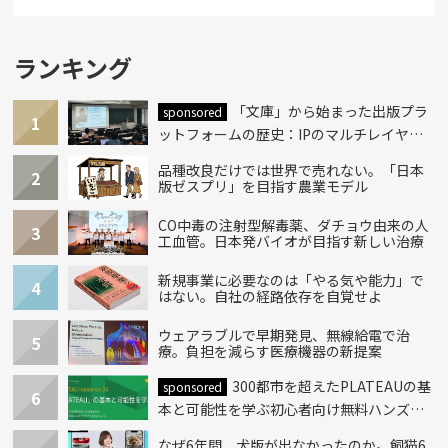
ランキング
「文庫」から始まった出版プラ
sponsored
1
ットフォームの歴史：IPのマルチレイヤー
化とAI時代への挑戦
品種改良だけでは世界で売れない。「日本
2
版ゼスプリ」を目指す農業モデル
CO中毒の注射型解毒薬、ダチョウ由来の人
3
工血管。日本発バイオが目指す新しい治療
新規事業に必要なのは「やる気や能力」で
4
はない。自社の経路依存を自覚せよ
ウェアラブルで早期発見、無線給電で治
5
療。負担を減らす医療機器の新提案
300都市を超えたPLATEAUの基
sponsored
6
本と可能性を学ぶ初心者向け無料ハンズオ
ン開催！
なぜ6年間、犬版が出なかったのか。飼猫6