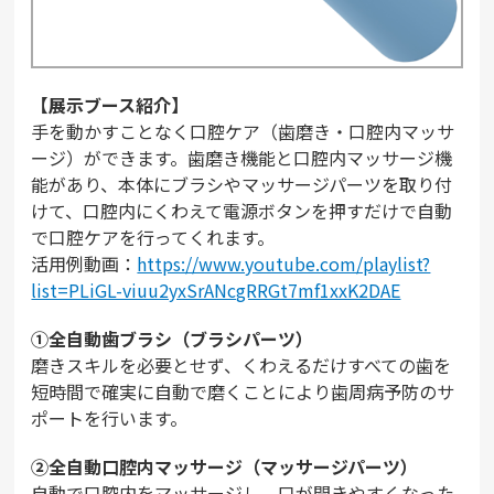
【展示ブース紹介】
手を動かすことなく口腔ケア（歯磨き・口腔内マッサ
ージ）ができます。歯磨き機能と口腔内マッサージ機
能があり、本体にブラシやマッサージパーツを取り付
けて、口腔内にくわえて電源ボタンを押すだけで自動
で口腔ケアを行ってくれます。
活用例動画：
https://www.youtube.com/playlist?
list=PLiGL-viuu2yxSrANcgRRGt7mf1xxK2DAE
①全自動歯ブラシ（ブラシパーツ）
磨きスキルを必要とせず、くわえるだけすべての歯を
短時間で確実に自動で磨くことにより歯周病予防のサ
ポートを行います。
②全自動口腔内マッサージ（マッサージパーツ）
自動で口腔内をマッサージし、口が開きやすくなった