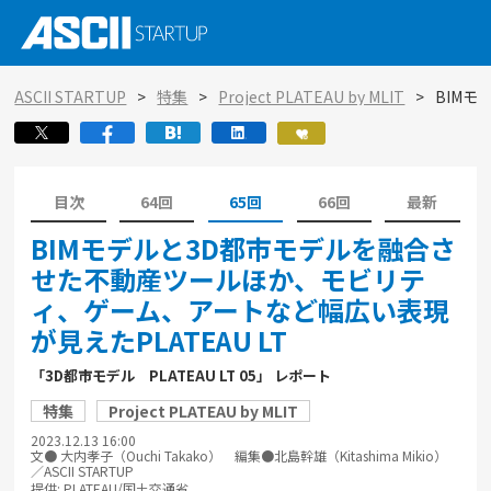
ASCII STARTUP
特集
Project PLATEAU by MLIT
BIMモ
目次
64回
65回
66回
最新
BIMモデルと3D都市モデルを融合さ
せた不動産ツールほか、モビリテ
ィ、ゲーム、アートなど幅広い表現
が見えたPLATEAU LT
「3D都市モデル PLATEAU LT 05」 レポート
特集
Project PLATEAU by MLIT
2023.12.13 16:00
文● 大内孝子（Ouchi Takako） 編集●北島幹雄（Kitashima Mikio）
／ASCII STARTUP
提供: PLATEAU/国土交通省