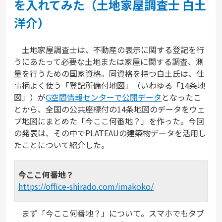
を入れてみた（土地家屋調査士 白土
洋介）
土地家屋調査士は、不動産の表示に関する登記を行
うにあたって必要な土地または家屋に関する調査、測
量を行うための国家資格。同資格を持つ白土氏は、仕
事柄よく使う「登記所備付地図」（いわゆる「14条地
図」）が
G空間情報センターで公開データ
となったこ
とから、全国の公共座標付の14条地図のデータをウェ
ブ地図にまとめた「今ここ何番地？」を作った。今回
の発表は、その中でPLATEAUの建築物データを活用し
たことについて紹介した。
今ここ何番地？
https://office-shirado.com/imakoko/
まず「今ここ何番地？」について。スマホでもタブ