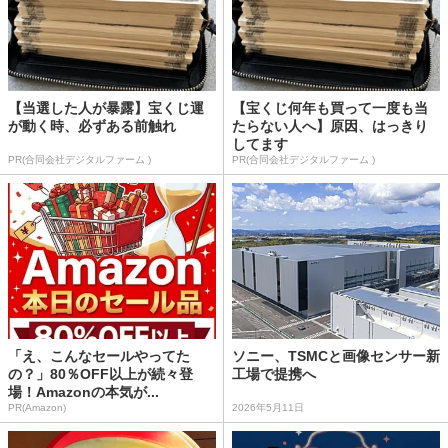
【当選した人が暴露】宝くじ運
【宝くじ何年も買って一度も当
が動く時、必ずある前触れ
たらない人へ】原因、はっきり
してます
PR(合同会社デジタルファーム )
PR(合同会社デジタルファーム )
「え、こんなセールやってた
ソニー、TSMCと画像センサー新
の？」80％OFF以上が続々登
工場で提携へ
場！Amazonの本気が...
PR(Amazon)
2026年5月11日