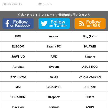
PR LotusFlare Inc
PR ローソン
公式アカウントをフォローして最新情報を手に入れよう
FMV
mouse
マカフィー
ELECOM
iiyama PC
HUAWEI
JAWS-UG
AMD
kintone
Acrobat
Sycom
ASUS ROG
キヤノンMJ
Azure
パソコンSEVEN
MSI
GIGABYTE
ASRock
SORACOM
Dropbox
CData
Backlog
Fortinet
ASUS