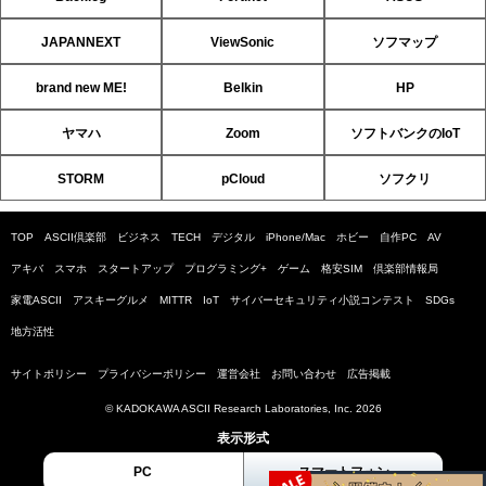
JAPANNEXT
ViewSonic
ソフマップ
brand new ME!
Belkin
HP
ヤマハ
Zoom
ソフトバンクのIoT
STORM
pCloud
ソフクリ
TOP
ASCII倶楽部
ビジネス
TECH
デジタル
iPhone/Mac
ホビー
自作PC
AV
アキバ
スマホ
スタートアップ
プログラミング+
ゲーム
格安SIM
倶楽部情報局
家電ASCII
アスキーグルメ
MITTR
IoT
サイバーセキュリティ小説コンテスト
SDGs
地方活性
サイトポリシー
プライバシーポリシー
運営会社
お問い合わせ
広告掲載
© KADOKAWA ASCII Research Laboratories, Inc. 2026
表示形式
PC
スマートフォン