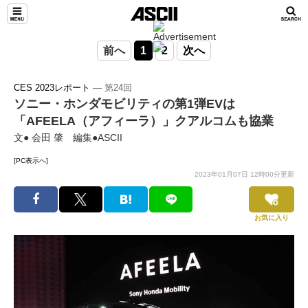
前へ
1
2
次へ
CES 2023レポート
― 第24回
ソニー・ホンダモビリティの第1弾EVは
「AFEELA（アフィーラ）」クアルコムも協業
文● 会田 肇 編集●ASCII
[PC表示へ]
2023年01月07日 12時00分更新
お気に入り