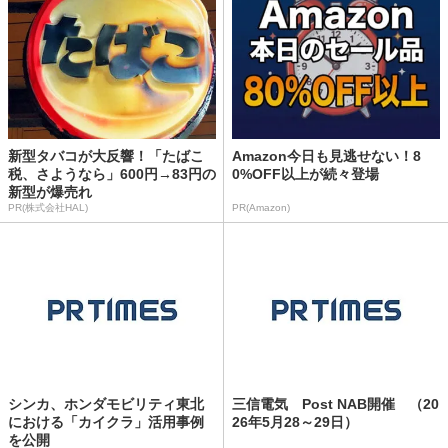
新型タバコが大反響！「たばこ
Amazon今日も見逃せない！8
税、さようなら」600円→83円の
0%OFF以上が続々登場
新型が爆売れ
PR(株式会社HAL)
PR(Amazon)
シンカ、ホンダモビリティ東北
三信電気 Post NAB開催 （20
における「カイクラ」活用事例
26年5月28～29日）
を公開