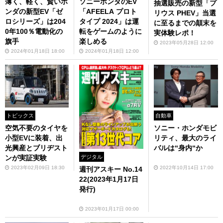
薄く、軽く、賢いホ
ソニーホンダのEV
抽選販売の新型「プ
ンダの新型EV「ゼ
「AFEELA プロト
リウス PHEV」当選
ロシリーズ」は204
タイプ 2024」は運
に至るまでの顛末を
0年100％電動化の
転をゲームのように
実体験レポ！
旗手
楽しめる
2023年05月28日 12:00
2024年01月18日 18:00
2024年01月18日 12:00
トピックス
自動車
空気不要のタイヤを
ソニー・ホンダモビ
小型EVに装着、出
リティ、最大のライ
光興産とブリヂスト
バルは“身内“か
ンが実証実験
デジタル
2023年02月09日 18:30
2022年10月14日 17:00
週刊アスキー No.14
22(2023年1月17日
発行)
2023年01月17日 00:00