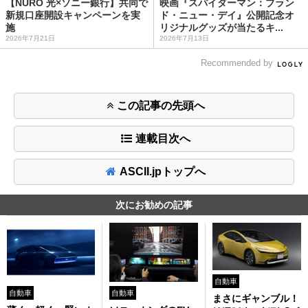
【NURO 光×ソニー銀行】共同で
映画『スパイダーマン：ブラン
新規口座開設キャンペーンを実
ド・ニュー・デイ』公開記念オ
施
リジナルグッズが当たるキ...
2026年7月21日
2026年7月13日
Recommended by
この記事の先頭へ
連載目次へ
ASCII.jpトップへ
次にお勧めの記事
自動車
自動車
自動車
まさにギャンブル！