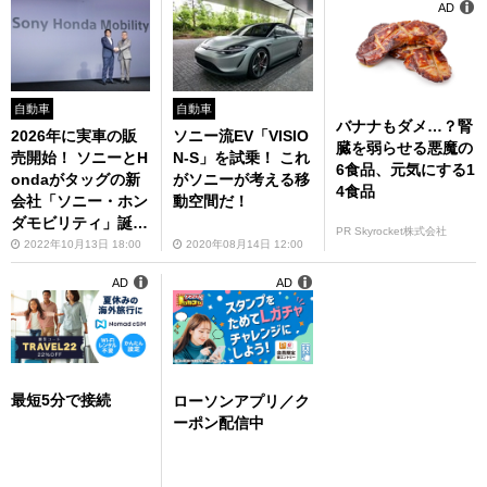
AD
自動車
自動車
バナナもダメ…？腎
2026年に実車の販
ソニー流EV「VISIO
臓を弱らせる悪魔の
売開始！ ソニーとH
N-S」を試乗！ これ
6食品、元気にする1
ondaがタッグの新
がソニーが考える移
4食品
会社「ソニー・ホン
動空間だ！
ダモビリティ」誕
PR Skyrocket株式会社
生！
2022年10月13日 18:00
2020年08月14日 12:00
AD
AD
最短5分で接続
ローソンアプリ／ク
ーポン配信中