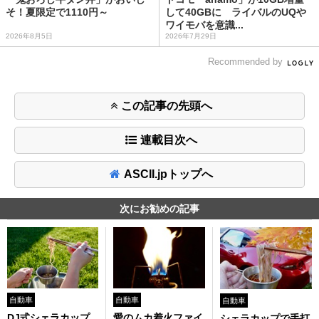
そ！夏限定で1110円～
して40GBに ライバルのUQや
ワイモバを意識...
2026年8月5日
2026年7月29日
Recommended by
この記事の先頭へ
連載目次へ
ASCII.jpトップへ
次にお勧めの記事
自動車
自動車
自動車
DJ式シェラカップ
愛のムカ着火ファイ
シェラカップで手打