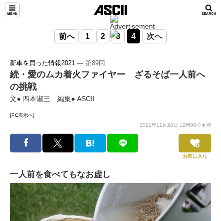
前へ
1
2
3
4
次へ
新車を買った情報2021
― 第89回
続・愛のムカ着火ファイヤー ざるそば一人前へ
の挑戦
文● 四本淑三 編集● ASCII
[PC表示へ]
2021年11月28日 12時00分更新
お気に入り
一人前を食べてもなお虚し