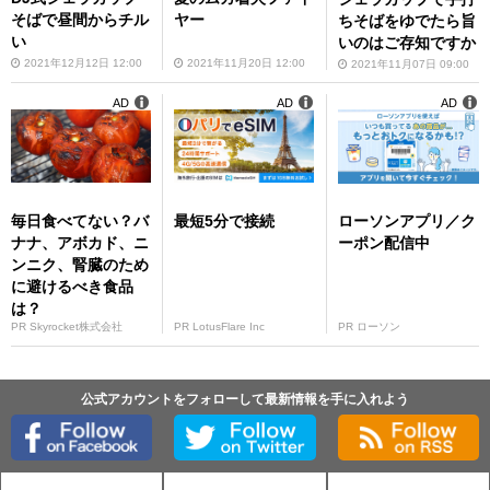
そばで昼間からチル
ヤー
ちそばをゆでたら旨
い
いのはご存知ですか
2021年12月12日 12:00
2021年11月20日 12:00
2021年11月07日 09:00
AD
AD
AD
毎日食べてない？バ
最短5分で接続
ローソンアプリ／ク
ナナ、アボカド、ニ
ーポン配信中
ンニク、腎臓のため
に避けるべき食品
は？
PR Skyrocket株式会社
PR LotusFlare Inc
PR ローソン
公式アカウントをフォローして最新情報を手に入れよう