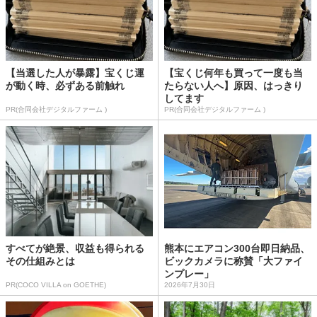
【当選した人が暴露】宝くじ運
【宝くじ何年も買って一度も当
が動く時、必ずある前触れ
たらない人へ】原因、はっきり
してます
PR(合同会社デジタルファーム )
PR(合同会社デジタルファーム )
すべてが絶景、収益も得られる
熊本にエアコン300台即日納品、
その仕組みとは
ビックカメラに称賛「大ファイ
ンプレー」
PR(COCO VILLA on GOETHE)
2026年7月30日