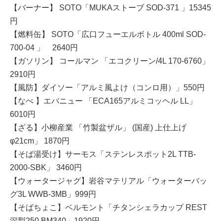
【バーナー】 SOTO「MUKAストーブ SOD-371 」15345
円
【燃料缶】 SOTO「広口フューエルボトル 400ml SOD-
700-04 」 2640円
【ガソリン】 コールマン 「エコクリーン/4L 170-6760」
2910円
【風防】ダイソー「アルミ風よけ（コンロ用）」550円
【なべ 】エバニュー 「ECA165アルミコッヘル LL」
6010円
【ざる】小柳産業 「竹製盆ザル」 (国産) 上仕上げ
φ21cm」 1870円
【そば湯受け】サーモス「ステンレスポット2L TTB-
2000-SBK」 3460円
【ウォータージャグ】岩谷マテリアル「ウォーターバッ
グ3L WWB-3MB」999円
【そばちょこ】ベルモント「チタンシェラカップ REST
深型250 BM340」1920円