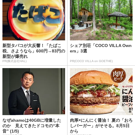
新型タバコが大反響！「たばこ
シェア別荘「COCO VILLA Own
税、さようなら」600円→83円の
ers」3選
新型が爆売れ
PR(株式会社HAL)
PR(COCO VILLA on GOETHE)
なぜahamoは40GBに増量した
肉厚×にんにく醤油！ 夏の「おろ
のか 見えてきたドコモの“本
しバーガー」がそそる。8月5日
音” (1/5)
から