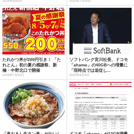
2026年8月6日
2026年7月30日
たれかつ丼が200円引き！ 「た
ソフトバンク宮川社長、ドコモ
れとん」初の夏の感謝祭、新
「ahamo」の40GBへの増量に
橋・中野北口で開催
「現時点では追従し...
2026年7月30日
2026年8月4日
「鬼おろし牛タン丼」がおいし
ドコモ「ahamo」が10GB増量