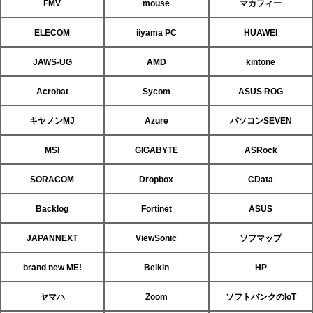
FMV
mouse
マカフィー
ELECOM
iiyama PC
HUAWEI
JAWS-UG
AMD
kintone
Acrobat
Sycom
ASUS ROG
キヤノンMJ
Azure
パソコンSEVEN
MSI
GIGABYTE
ASRock
SORACOM
Dropbox
CData
Backlog
Fortinet
ASUS
JAPANNEXT
ViewSonic
ソフマップ
brand new ME!
Belkin
HP
ヤマハ
Zoom
ソフトバンクのIoT