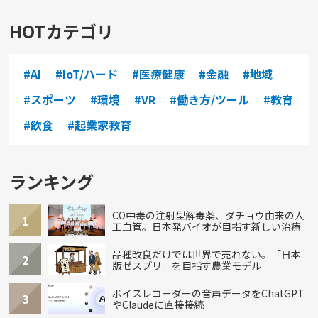
HOTカテゴリ
#AI
#IoT/ハード
#医療健康
#金融
#地域
#スポーツ
#環境
#VR
#働き方/ツール
#教育
#飲食
#起業家教育
ランキング
CO中毒の注射型解毒薬、ダチョウ由来の人
1
工血管。日本発バイオが目指す新しい治療
品種改良だけでは世界で売れない。「日本
2
版ゼスプリ」を目指す農業モデル
ボイスレコーダーの音声データをChatGPT
3
やClaudeに直接接続