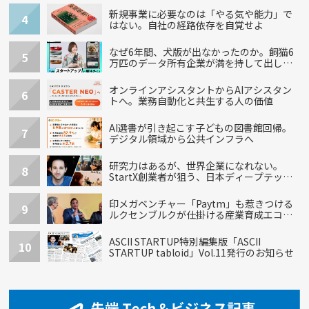
新規事業に必要なのは「やる気や能力」で
4
はない。自社の経路依存を自覚せよ
なぜ6年間、犬版が出なかったのか。飼猫6
5
万匹のデータ所有企業が満を持して出し
た“犬用”「うちの子」の首輪
オンラインアシスタントからAIアシスタン
6
トへ。業務自動化と共生する人の価値
AI選書が引き起こす子どもの図書館回帰。
7
デジタル領域から公共インフラへ
研究力はあるが、世界企業になれない。
8
StartX創業者が狙う、日本ディープテック
の再設計
印メガベンチャー「Paytm」も惹きつける
9
ルクセンブルクが仕掛ける産業育成エコシ
ステム
ASCII STARTUP特別編集版「ASCII
10
STARTUP tabloid」Vol.11発行のお知らせ