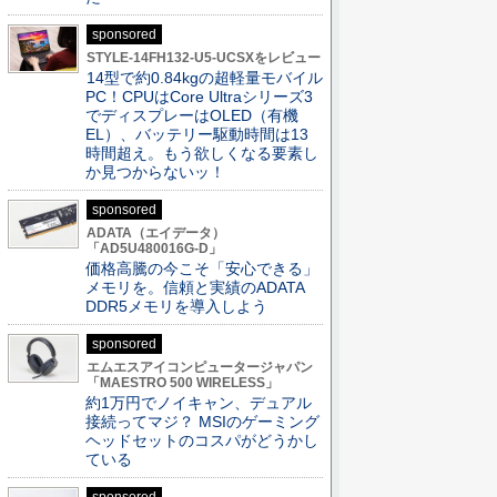
sponsored
STYLE-14FH132-U5-UCSXをレビュー
14型で約0.84kgの超軽量モバイル
PC！CPUはCore Ultraシリーズ3
でディスプレーはOLED（有機
EL）、バッテリー駆動時間は13
時間超え。もう欲しくなる要素し
か見つからないッ！
sponsored
ADATA（エイデータ）
「AD5U480016G-D」
価格高騰の今こそ「安心できる」
メモリを。信頼と実績のADATA
DDR5メモリを導入しよう
sponsored
エムエスアイコンピュータージャパン
「MAESTRO 500 WIRELESS」
約1万円でノイキャン、デュアル
接続ってマジ？ MSIのゲーミング
ヘッドセットのコスパがどうかし
ている