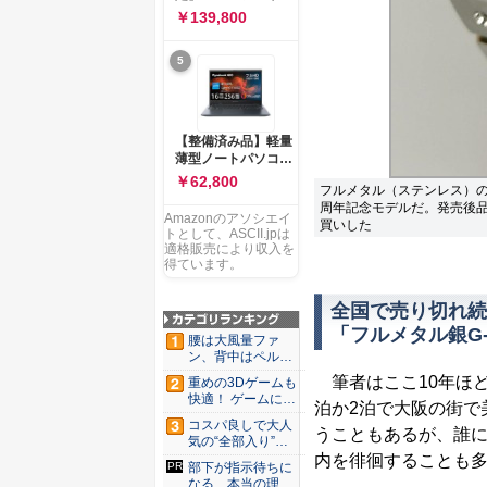
ー 83K9003JJP ノー
ソコン Vivobook 15
￥139,800
トPC
M1502NAQ 15.6イ
ンチ AMD Ryzen 7
5
170 メモリ16GB
SSD 512GB
Microsoft 365
Personal (24か月版)
搭載 Windows 11 重
【整備済み品】軽量
量1.7kg Wi-Fi 6E ク
薄型ノートパソコン
ワイエットブルー
dynabook G83 ■
￥62,800
M1502NAQ-
フルメタル（ステンレス）の「G
13.3型
R7165BUWS
周年記念モデルだ。発売後
FHD(1920x1080) -
Amazonのアソシエイ
買いした
高性能第11世代Core
トとして、ASCII.jpは
i5-1135G7 - メモリ
適格販売により収入を
16GB - SSD 256GB
得ています。
- Webカメラ -
WiFi&Bluetooth -
全国で売り切れ続
USB Type-C - MS
「フルメタル銀G
Office 2021 - Win11
腰は大風量ファ
搭載
ン、背中はペルチ
ェ冷却。ダ...
筆者はここ10年ほど
重めの3Dゲームも
快適！ ゲームに強
泊か2泊で大阪の街で
いH...
コスパ良しで大人
うこともあるが、誰
気の“全部入り”の
アンド...
内を徘徊することも
部下が指示待ちに
なる、本当の理