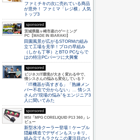
ファミチキの次に売れている商品
が意外！ ファミマ「レジ横」人気
トップ3
sponsored
茨城県龍ヶ崎市産のゲーミング
PC【MADE IN IBARAKI】
田園風景が広がるSTORMの組み
立て工場を見学！プロの早組み
（しかも丁寧）とBTO PCならで
はの特注PCパーツに大興奮
sponsored
ビジネスIT環境が大きく変わる中で、
情シスさんの悩みも変化している？
「IT機器が高すぎる」「熟練メン
バー不在で分からない」… 情シス
さんの“現場の悩み”をエンジニア3
人に聞いてみた
sponsored
MSI「MPG CORELIQUID P13 360」レ
ビュー
新型水冷クーラー登場！ケーブル
隠蔽構造でデザインもスッキリ、
組み立てもラクなこの夏注目のパ