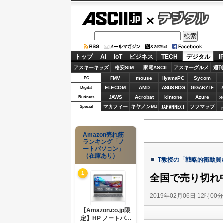
ASCII.jp
デジタル
トップ
AI
IoT
ビジネス
TECH
デジタル
i
アスキーキッズ
格安SIM
家電ASCII
アスキーグルメ
週刊
FMV
mouse
iiyamaPC
Sycom
PC
ELECOM
AMD
ASUS ROG
Digital
GIGABYTE
JAWS
Acrobat
kintone
Azure
Business
S
JAPANNEXT
マカフィー
キヤノンMJ
ソフマップ
Special
Amazon売れ筋
ランキング「ノ
ートパソコン」
（在庫あり）
T教授の「戦略的衝動買
1
全国で売り切れ中
2019年02月06日 12時00
【Amazon.co.jp限
定】HP ノートパソ