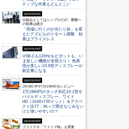
ティブな作業もどんとこい
sponsored
仕組みとしてはシンプルだが、業務へ
の効果は絶大
「現場に行くのが当たり前」を変
えたアズビルのリモート調整 効
果はプライスレス
sponsored
USB-Cも120Hzもピボットも。い
ま欲しい機能が全部入り！ 色再
現が美しい23.8型ディスプレーが
新定番になる
sponsored
JN-MD-IPST101WHDをレビュー
2万1980円のタッチ対応10.1型モ
バイルディスプレー、ワイド
HD（1540×720ドット）＆アスペ
クト比77：36って聞きなじみない
けど使いやすいの？
sponsored
ファミチキ「ファミマ味」も実食