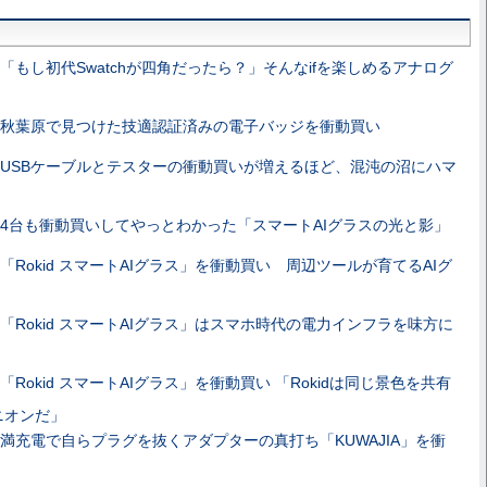
「もし初代Swatchが四角だったら？」そんなifを楽しめるアナログ
秋葉原で見つけた技適認証済みの電子バッジを衝動買い
USBケーブルとテスターの衝動買いが増えるほど、混沌の沼にハマ
4台も衝動買いしてやっとわかった「スマートAIグラスの光と影」
「Rokid スマートAIグラス」を衝動買い 周辺ツールが育てるAIグ
「Rokid スマートAIグラス」はスマホ時代の電力インフラを味方に
「Rokid スマートAIグラス」を衝動買い 「Rokidは同じ景色を共有
ニオンだ」
満充電で自らプラグを抜くアダプターの真打ち「KUWAJIA」を衝