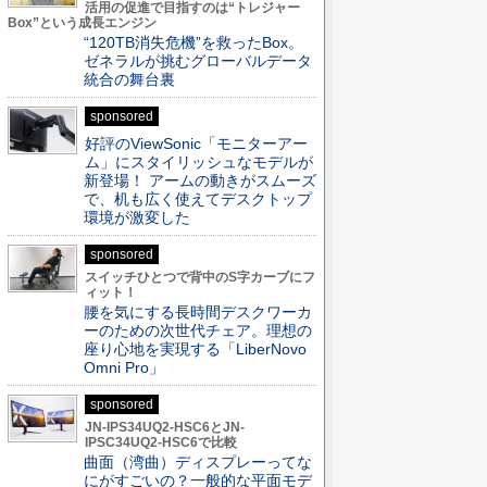
活用の促進で目指すのは“トレジャー
Box”という成長エンジン
“120TB消失危機”を救ったBox。
ゼネラルが挑むグローバルデータ
統合の舞台裏
sponsored
好評のViewSonic「モニターアー
ム」にスタイリッシュなモデルが
新登場！ アームの動きがスムーズ
で、机も広く使えてデスクトップ
環境が激変した
sponsored
スイッチひとつで背中のS字カーブにフ
ィット！
腰を気にする長時間デスクワーカ
ーのための次世代チェア。理想の
座り心地を実現する「LiberNovo
Omni Pro」
sponsored
JN-IPS34UQ2-HSC6とJN-
IPSC34UQ2-HSC6で比較
曲面（湾曲）ディスプレーってな
にがすごいの？一般的な平面モデ