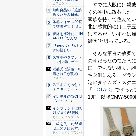
由。23年...
ビズヒント
すでに大阪には親戚
無印良品の「遮熱
くの谷中に改葬した
折りたたみ日傘」
家族を持って住んで
約160...
体感マイナス20度
北は感覚的には二子
で猛暑対策！ ミズ
ノの...
はするが、いずれは帰
寝床を水冷化。TH
ANKO「ひんやり
街”だと思っている。
水流...
iPhone 17 Proもど
きの怪しい...
そんな筆者の故郷で
スマホやタブレッ
の朝だったのでたま
トで快適にゲーム
したい人...
民）でもない限り、
稲盛氏に論破・叱
責され目が覚め
キタ側にある、グラ
た。経営者...
ビズヒント
港のタイムズ・スク
スマホにくっ付く
「
TiCTAC
」でずっと
ミニキーボード！
触ってわ...
1JF、以降GMW-5
インテルの新CPU
「Arc G3 Ext...
インプラントは絶
対ダメ？65歳以上
の方は...
あんしんインプラント
「歯を失った65歳
以上の人は必ずや
って」...
あんしんインプラント