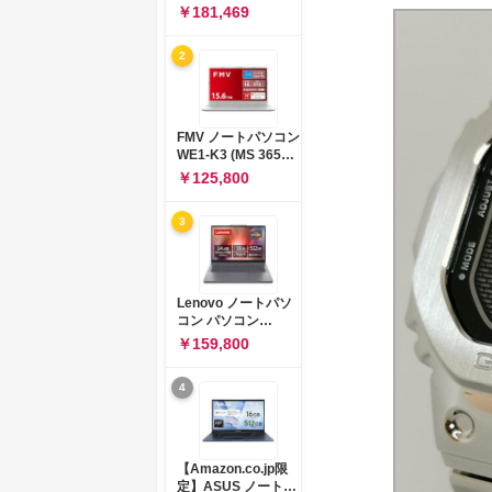
コン 15-fd 15.6イン
￥181,469
チ インテル Core 5
120U メモリ16GB
2
SSD512GB
Windows 11
Microsoft Office
2024搭載 WPS
Office搭載 カメラシ
FMV ノートパソコン
ャッター 指紋認証 薄
WE1-K3 (MS 365
型 Copilotキー搭載
Personal/Copilotキ
￥125,800
ナチュラルシルバー
ー搭載/Win 11/15.6
(BJ0M5PA-AAAI)
型/Core
3
i5/16GB/SSD
512GB/ホワイト)
FMVWK3E15W_AZ
Lenovo ノートパソ
コン パソコン
IdeaPad Slim 3 14.0
￥159,800
インチ AMD
Ryzen™ 5 8640HS
4
メモリ16GB
SSD512GB
Microsoft 365 試用
版 Windows11 バッ
テリー駆動12.6時間
【Amazon.co.jp限
重量1.39kg ルナグレ
定】ASUS ノートパ