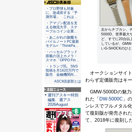
ASCII倶楽部
・プロ野球も対象
に、急成長する「予
測市場」 これは…
・アマゾン配送を支
える物流大手、ステ
左からチプカシ、チ
ーブルコイン企業…
5000D、世界最大
・あこがれの旗艦モ
ど、すでに20台以
バイルノートPC最新
しているが、GMW-
モデル=「ThinkPa…
いG-SHOCKのひ
・ハッセルブラッド
搭載の頂上カメラ・
スマホ「OPPO Fin…
・トランプ氏、SNS
投稿を月1620万円で
オークションサイト
販売 金融機関向…
わらず定価販売はキ
ASCII倶楽部とは
GMW-5000Dの魅
注目ニュース
週刊アスキー特別
れた「
DW-5000C
」
編集 週アス
2026August
ンレスでフルメタル化
て復刻版が発売されたこ
て、2018年に復刻