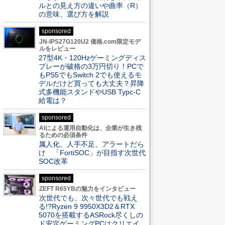
ルとの見え方の違いや曲率（R）
の意味、選び方を解説
sponsored
JN-IPS27G120U2 価格.com限定モデ
ルをレビュー
27型4K・120Hzゲーミングディス
プレーが破格の3万円切り！PCで
もPS5でもSwitch 2でも使えるモ
デルだけど買っても大丈夫？昇降
式多機能スタンドやUSB Typc-C
給電は？
sponsored
AIによる運用自動化は、企業が生き残
るための必須条件
属人化、人手不足、アラートだら
け 「FortiSOC」が目指す次世代
SOC改革
sponsored
ZEFT R65YBの魅力をインタビュー
次世代でも、次々世代でも戦え
る!?Ryzen 9 9950X3D2＆RTX
5070を搭載するASRock尽くしの
ド安定ゲーミングPCはクリエイ