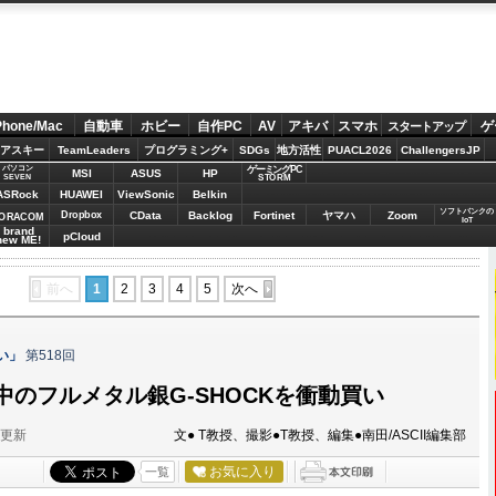
Phone/Mac
自動車
ホビー
自作PC
AV
アキバ
スマホ
ゲ
スタートアップ
アスキー
TeamLeaders
プログラミング+
SDGs
地方活性
PUACL2026
ChallengersJP
パソコン
ゲーミングPC
MSI
ASUS
HP
STORM
SEVEN
ASRock
HUAWEI
ViewSonic
Belkin
ソフトバンクの
Dropbox
CData
Backlog
Fortinet
ヤマハ
Zoom
ORACOM
IoT
brand
pCloud
new ME!
前へ
1
2
3
4
5
次へ
い」
第518回
のフルメタル銀G-SHOCKを衝動買い
分更新
文● T教授、撮影●T教授、編集●南田/ASCII編集部
お気に入り
一覧