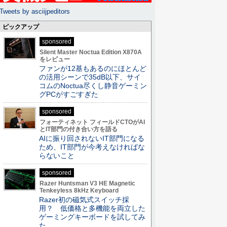
Tweets by asciijpeditors
ピックアップ
sponsored
Silent Master Noctua Edition X870A
をレビュー
ファンが12基もあるのにほとんど
の活用シーンで35dB以下、サイ
コムのNoctua尽くし静音ゲーミン
グPCがすごすぎた
sponsored
フォーティネット フィールドCTOがAI
とIT部門の付き合い方を語る
AIに振り回されないIT部門になる
ため、IT部門が今考えなければな
らないこと
sponsored
Razer Huntsman V3 HE Magnetic
Tenkeyless 8kHz Keyboard
Razer初の磁気式スイッチ採
用？ 低価格と多機能を両立した
ゲーミングキーボードを試してみ
た