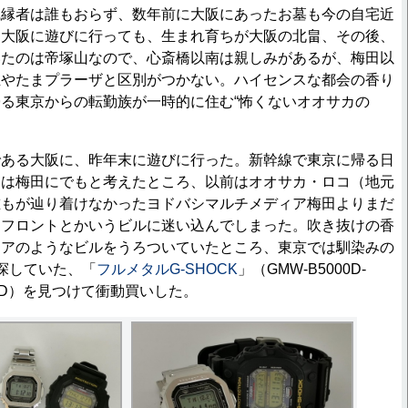
縁者は誰もおらず、数年前に大阪にあったお墓も今の自宅近
。大阪に遊びに行っても、生まれ育ちが大阪の北畠、その後、
いたのは帝塚山なので、心斎橋以南は親しみがあるが、梅田以
玉やたまプラーザと区別がつかない。ハイセンスな都会の香り
る東京からの転勤族が一時的に住む“怖くないオオサカの
ある大阪に、昨年末に遊びに行った。新幹線で東京に帰る日
には梅田にでもと考えたところ、以前はオオサカ・ロコ（地元
誰もが辿り着けなかったヨドバシマルチメディア梅田よりまだ
ンフロントとかいうビルに迷い込んでしまった。吹き抜けの香
エアのようなビルをうろついていたところ、東京では馴染みの
探していた、「
フルメタルG-SHOCK
」（GMW-B5000D-
000D）を見つけて衝動買いした。