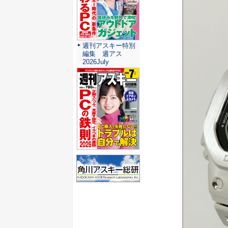
週刊アスキー特別
編集 週アス
2026July