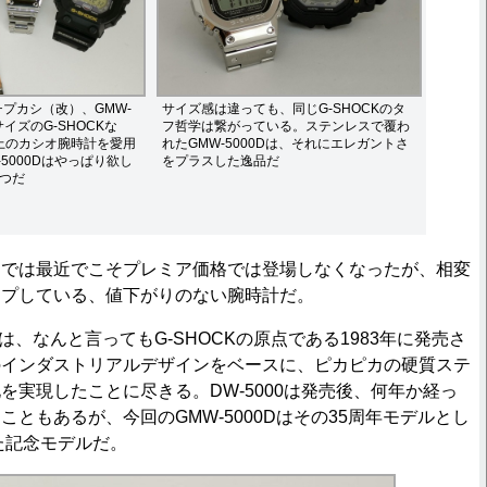
プカシ（改）、GMW-
サイズ感は違っても、同じG-SHOCKのタ
サイズのG-SHOCKな
フ哲学は繋がっている。ステンレスで覆わ
上のカシオ腕時計を愛用
れたGMW-5000Dは、それにエレガントさ
5000Dはやっぱり欲し
をプラスした逸品だ
とつだ
では最近でこそプレミア価格では登場しなくなったが、相変
ープしている、値下がりのない腕時計だ。
力は、なんと言ってもG-SHOCKの原点である1983年に発売さ
のインダストリアルデザインをベースに、ピカピカの硬質ステ
を実現したことに尽きる。DW-5000は発売後、何年か経っ
ともあるが、今回のGMW-5000Dはその35周年モデルとし
した記念モデルだ。