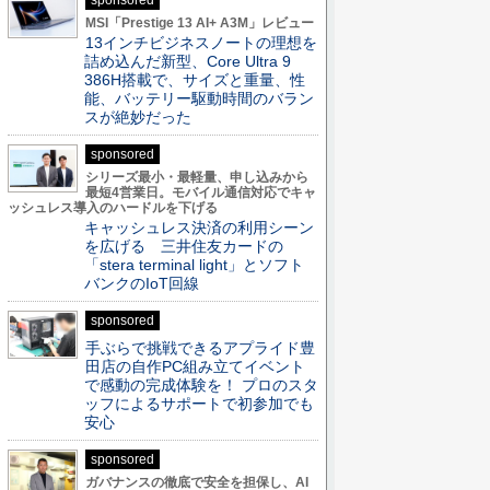
sponsored
MSI「Prestige 13 AI+ A3M」レビュー
13インチビジネスノートの理想を
詰め込んだ新型、Core Ultra 9
386H搭載で、サイズと重量、性
能、バッテリー駆動時間のバラン
スが絶妙だった
sponsored
シリーズ最小・最軽量、申し込みから
最短4営業日。モバイル通信対応でキャ
ッシュレス導入のハードルを下げる
キャッシュレス決済の利用シーン
を広げる 三井住友カードの
「stera terminal light」とソフト
バンクのIoT回線
sponsored
手ぶらで挑戦できるアプライド豊
田店の自作PC組み立てイベント
で感動の完成体験を！ プロのスタ
ッフによるサポートで初参加でも
安心
sponsored
ガバナンスの徹底で安全を担保し、AI